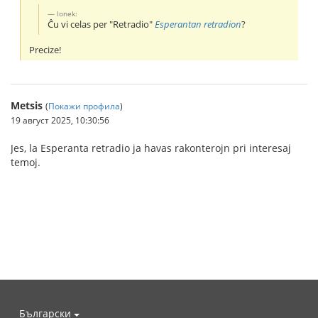
lonek:
Ĉu vi celas per "Retradio"
Esperantan retradion
?
Precize!
Metsis
(
Покажи профила
)
19 август 2025, 10:30:56
Jes, la Esperanta retradio ja havas rakonterojn pri interesaj
temoj.
Български