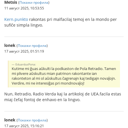
Metsis
(
Покажи профила
)
11 август 2025, 10:53:55
Kern.punkto
rakontas pri malfacilaj temoj en la mondo per
sufiĉe simpla lingvo.
lonek
(
Покажи профила
)
17 август 2025, 01:51:19
EduardusPona:
Kutime mi ĝuas aŭkulti la podkaston de Pola Retradio. Tamen
mi plivere aŭskultus mian patrinon rakontante ian
rakonteton al mi ol aŭskultus ĉagrenajn kaj tedigajn novaĵojn.
Verdire, mi ne interesiĝas pri mondnovaĵoj!
Nun, Retradio, Radio Verda kaj la artikoloj de UEA.facila estas
miaj ĉefaj fontoj de enhavo en la lingvo.
lonek
(
Покажи профила
)
17 август 2025, 15:16:21