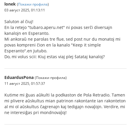
lonek
(
Покажи профила
)
03 август 2025, 01:13:11
Saluton al ĉiuj!
En la retejo "tubaro.aperu.net" ni povas serĉi diversajn
kanalojn en Esperanto.
Mi ankoraŭ ne parolas tre flue, sed post nur du monatoj mi
povas kompreni ĉion en la kanalo "Keep it simple
Esperanto".en Jutubo.
Do, mi volus scii: Kiuj estas viaj plej ŝatataj kanaloj?
EduardusPona
(Покажи профила)
11 август 2025, 01:57:37
Kutime mi ĝuas aŭkulti la podkaston de Pola Retradio. Tamen
mi plivere aŭskultus mian patrinon rakontante ian rakonteton
al mi ol aŭskultus ĉagrenajn kaj tedigajn novaĵojn. Verdire, mi
ne interesiĝas pri mondnovaĵoj!