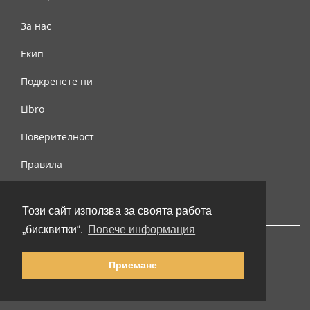
За нас
Екип
Подкрепете ни
Libro
Поверителност
Правила
Свържете се с нас
Този сайт използва за своята работа
„бисквитки“.
Повече информация
Приемане
© 2002-2026 lernu.net |
Impressum