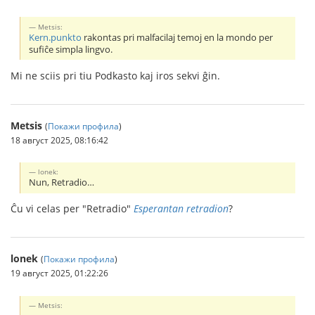
Metsis:
Kern.punkto
rakontas pri malfacilaj temoj en la mondo per
sufiĉe simpla lingvo.
Mi ne sciis pri tiu Podkasto kaj iros sekvi ĝin.
Metsis
(
Покажи профила
)
18 август 2025, 08:16:42
lonek:
Nun, Retradio…
Ĉu vi celas per "Retradio"
Esperantan retradion
?
lonek
(
Покажи профила
)
19 август 2025, 01:22:26
Metsis: