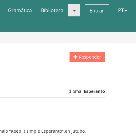
Gramática
Biblioteca
PT
Entrar
Responder
Idioma:
Esperanto
nalo "Keep it simple Esperanto".en Jutubo.