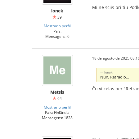
Mi ne sciis pri tiu Podk
lonek
39
Mostrar o perfil
País:
Mensagens: 6
18 de agosto de 2025 08:1
lonek:
Nun, Retradio…
Ĉu vi celas per "Retra
Metsis
64
Mostrar o perfil
País: Finlândia
Mensagens: 1828