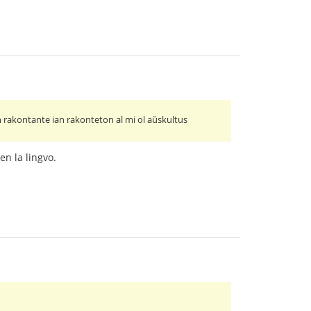
 rakontante ian rakonteton al mi ol aŭskultus
en la lingvo.