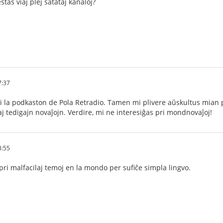
estas viaj plej ŝatataj kanaloj?
7:37
 la podkaston de Pola Retradio. Tamen mi plivere aŭskultus mian p
j tedigajn novaĵojn. Verdire, mi ne interesiĝas pri mondnovaĵoj!
3:55
ri malfacilaj temoj en la mondo per sufiĉe simpla lingvo.