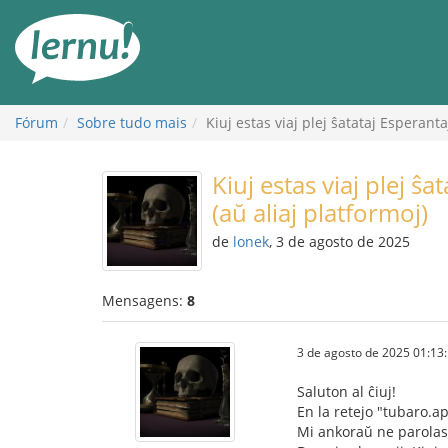
Ir
ao
conteúdo
Fórum
Sobre tudo mais
Kiuj estas viaj plej ŝatataj Esperanta
Kiuj estas viaj plej ŝ
(aŭ aliaj platformoj)
de
lonek
, 3 de agosto de 2025
Mensagens:
8
3 de agosto de 2025 01:13
Saluton al ĉiuj!
En la retejo "tubaro.a
Mi ankoraŭ ne parolas 