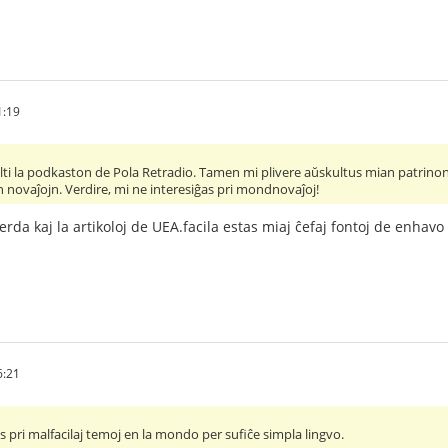
1:19
ti la podkaston de Pola Retradio. Tamen mi plivere aŭskultus mian patrinon
n novaĵojn. Verdire, mi ne interesiĝas pri mondnovaĵoj!
rda kaj la artikoloj de UEA.facila estas miaj ĉefaj fontoj de enhavo 
6:21
 pri malfacilaj temoj en la mondo per sufiĉe simpla lingvo.