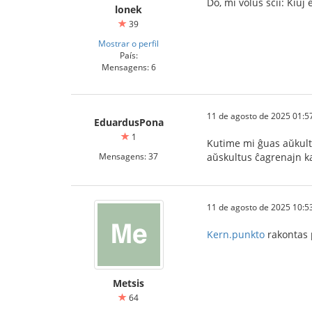
Do, mi volus scii: Kiuj 
lonek
39
Mostrar o perfil
País:
Mensagens: 6
11 de agosto de 2025 01:5
EduardusPona
1
Kutime mi ĝuas aŭkulti
Mensagens: 37
aŭskultus ĉagrenajn ka
11 de agosto de 2025 10:5
Kern.punkto
rakontas p
Metsis
64