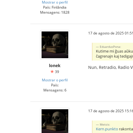
Mostrar o perfil
País: Finlândia
Mensagens: 1828
17 de agosto de 2025 01:5
EduardusPona:
Kutime mi ĝuas aŭkul
ĉagrenajn kaj tedigaj
lonek
Nun, Retradio, Radio Ve
39
Mostrar o perfil
País:
Mensagens: 6
17 de agosto de 2025 15:1
Metsis:
Kern.punkto
rakontas