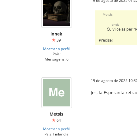
19 de agosto de 2025 01:2
Metsis:
lonek:
Ĉu vi celas per 
lonek
Precize!
39
Mostrar o perfil
País:
Mensagens: 6
19 de agosto de 2025 10:3
Jes, la Esperanta retra
Metsis
64
Mostrar o perfil
País: Finlândia