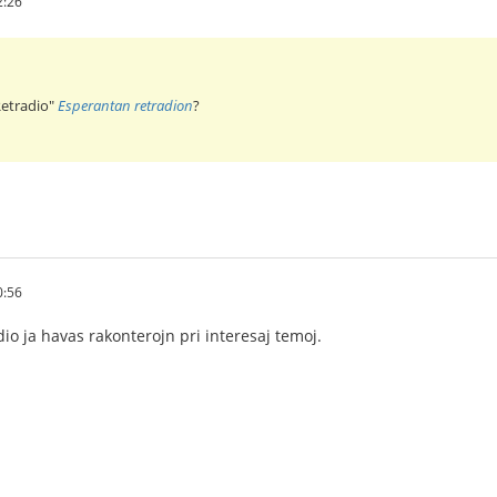
2:26
"Retradio"
Esperantan retradion
?
0:56
dio ja havas rakonterojn pri interesaj temoj.