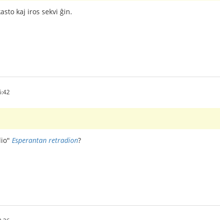
asto kaj iros sekvi ĝin.
6:42
dio"
Esperantan retradion
?