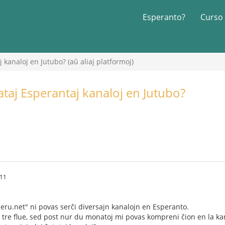
Esperanto?
Curso
j kanaloj en Jutubo? (aŭ aliaj platformoj)
atataj Esperantaj kanaloj en Jutubo?
:11
peru.net" ni povas serĉi diversajn kanalojn en Esperanto.
tre flue, sed post nur du monatoj mi povas kompreni ĉion en la ka