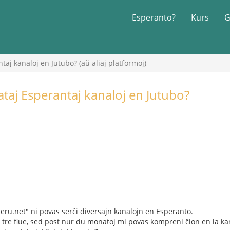
Esperanto?
Kurs
G
ntaj kanaloj en Jutubo? (aŭ aliaj platformoj)
atataj Esperantaj kanaloj en Jutubo?
peru.net" ni povas serĉi diversajn kanalojn en Esperanto.
tre flue, sed post nur du monatoj mi povas kompreni ĉion en la ka