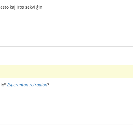
asto kaj iros sekvi ĝin.
dio"
Esperantan retradion
?