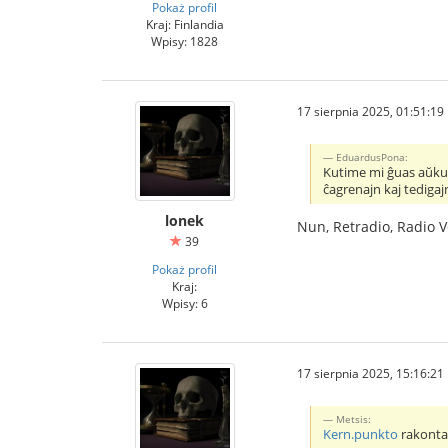
Pokaż profil
Kraj: Finlandia
Wpisy: 1828
17 sierpnia 2025, 01:51:19
EduardusPona:
Kutime mi ĝuas aŭkul
ĉagrenajn kaj tedigaj
lonek
Nun, Retradio, Radio Ve
39
Pokaż profil
Kraj:
Wpisy: 6
17 sierpnia 2025, 15:16:21
Metsis:
Kern.punkto
rakontas