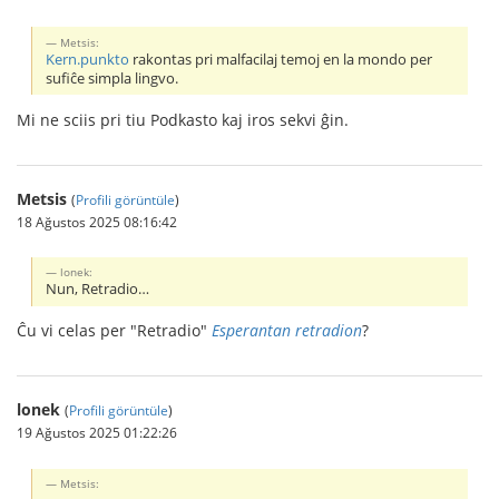
Metsis:
Kern.punkto
rakontas pri malfacilaj temoj en la mondo per
sufiĉe simpla lingvo.
Mi ne sciis pri tiu Podkasto kaj iros sekvi ĝin.
Metsis
(
Profili görüntüle
)
18 Ağustos 2025 08:16:42
lonek:
Nun, Retradio…
Ĉu vi celas per "Retradio"
Esperantan retradion
?
lonek
(
Profili görüntüle
)
19 Ağustos 2025 01:22:26
Metsis: