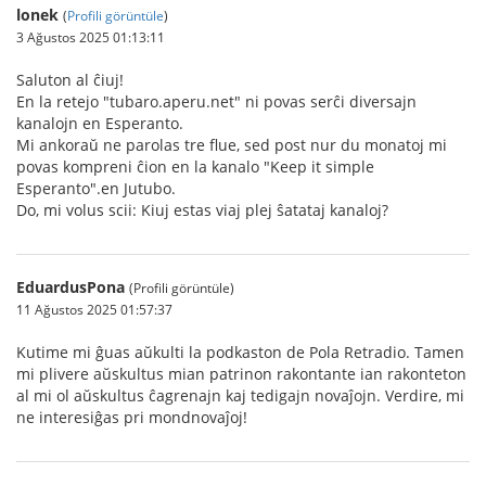
lonek
(
Profili görüntüle
)
3 Ağustos 2025 01:13:11
Saluton al ĉiuj!
En la retejo "tubaro.aperu.net" ni povas serĉi diversajn
kanalojn en Esperanto.
Mi ankoraŭ ne parolas tre flue, sed post nur du monatoj mi
povas kompreni ĉion en la kanalo "Keep it simple
Esperanto".en Jutubo.
Do, mi volus scii: Kiuj estas viaj plej ŝatataj kanaloj?
EduardusPona
(Profili görüntüle)
11 Ağustos 2025 01:57:37
Kutime mi ĝuas aŭkulti la podkaston de Pola Retradio. Tamen
mi plivere aŭskultus mian patrinon rakontante ian rakonteton
al mi ol aŭskultus ĉagrenajn kaj tedigajn novaĵojn. Verdire, mi
ne interesiĝas pri mondnovaĵoj!