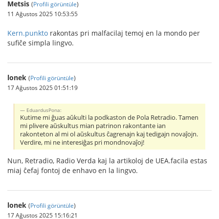
Metsis
(
Profili görüntüle
)
11 Ağustos 2025 10:53:55
Kern.punkto
rakontas pri malfacilaj temoj en la mondo per
sufiĉe simpla lingvo.
lonek
(
Profili görüntüle
)
17 Ağustos 2025 01:51:19
EduardusPona:
Kutime mi ĝuas aŭkulti la podkaston de Pola Retradio. Tamen
mi plivere aŭskultus mian patrinon rakontante ian
rakonteton al mi ol aŭskultus ĉagrenajn kaj tedigajn novaĵojn.
Verdire, mi ne interesiĝas pri mondnovaĵoj!
Nun, Retradio, Radio Verda kaj la artikoloj de UEA.facila estas
miaj ĉefaj fontoj de enhavo en la lingvo.
lonek
(
Profili görüntüle
)
17 Ağustos 2025 15:16:21