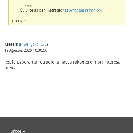
lonek:
Ĉu vi celas per "Retradio"
Esperantan retradion
?
Precize!
Metsis
(
Profili görüntüle
)
19 Ağustos 2025 10:30:56
Jes, la Esperanta retradio ja havas rakonterojn pri interesaj
temoj.
Türkçe