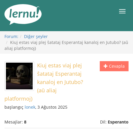
İçerik
Görüntüleme
Men
Forum:
Diğer şeyler
Kiuj estas viaj plej ŝatataj Esperantaj kanaloj en Jutubo? (aŭ
aliaj platformoj)
Kiuj estas viaj plej
Cevapla
ŝatataj Esperantaj
kanaloj en Jutubo?
(aŭ aliaj
platformoj)
başlangıç
lonek
, 3 Ağustos 2025
Mesajlar:
8
Dil:
Esperanto