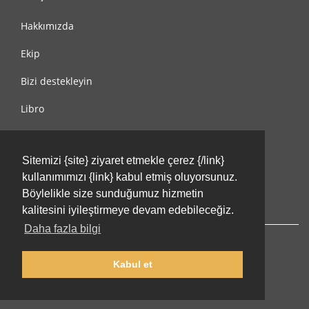
Hakkımızda
Ekip
Bizi destekleyin
Libro
Gizlilik Politikası
Sitemizi {site} ziyaret etmekle çerez {/link}
Kullanım Koşulları
kullanımımızı {link} kabul etmiş oluyorsunuz.
Bize ulaşın
Böylelikle size sunduğumuz hizmetin
kalitesini iyileştirmeye devam edebileceğiz.
Daha fazla bilgi
Kabul et
© 2002-2026 lernu.net |
Impressum