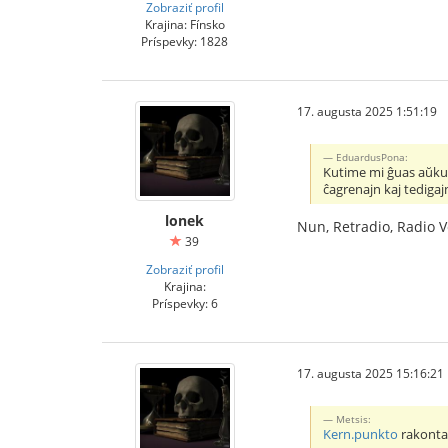
Zobraziť profil
Krajina: Fínsko
Príspevky: 1828
17. augusta 2025 1:51:19
EduardusPona:
Kutime mi ĝuas aŭkul
ĉagrenajn kaj tedigaj
lonek
Nun, Retradio, Radio Ve
39
Zobraziť profil
Krajina:
Príspevky: 6
17. augusta 2025 15:16:21
Metsis:
Kern.punkto
rakontas