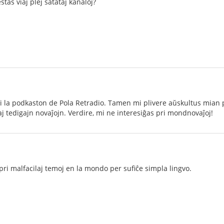
estas viaj plej ŝatataj kanaloj?
 la podkaston de Pola Retradio. Tamen mi plivere aŭskultus mian p
j tedigajn novaĵojn. Verdire, mi ne interesiĝas pri mondnovaĵoj!
ri malfacilaj temoj en la mondo per sufiĉe simpla lingvo.