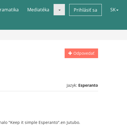
ramatika
Mediatéka
SK
Prihlásiť sa
Odpovedať
Jazyk:
Esperanto
nalo "Keep it simple Esperanto".en Jutubo.