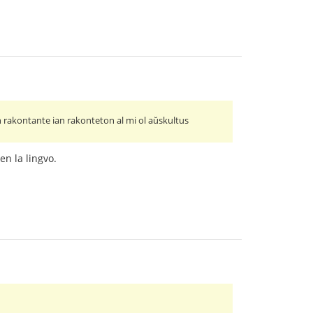
 rakontante ian rakonteton al mi ol aŭskultus
en la lingvo.