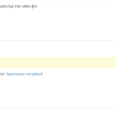
asto kaj iros sekvi ĝin.
dio"
Esperantan retradion
?