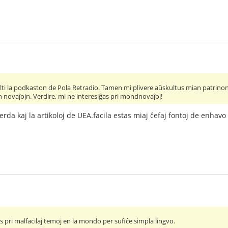
ti la podkaston de Pola Retradio. Tamen mi plivere aŭskultus mian patrinon
n novaĵojn. Verdire, mi ne interesiĝas pri mondnovaĵoj!
rda kaj la artikoloj de UEA.facila estas miaj ĉefaj fontoj de enhavo 
 pri malfacilaj temoj en la mondo per sufiĉe simpla lingvo.