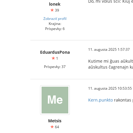
Do, mi volus scii: Kiuj 
lonek
39
Zobraziť profil
Krajina:
Príspevky: 6
11. augusta 2025 1:57:37
EduardusPona
1
Kutime mi ĝuas aŭkulti
Príspevky: 37
aŭskultus ĉagrenajn ka
11. augusta 2025 10:53:55
Kern.punkto
rakontas p
Metsis
64