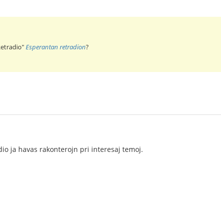
"Retradio"
Esperantan retradion
?
dio ja havas rakonterojn pri interesaj temoj.