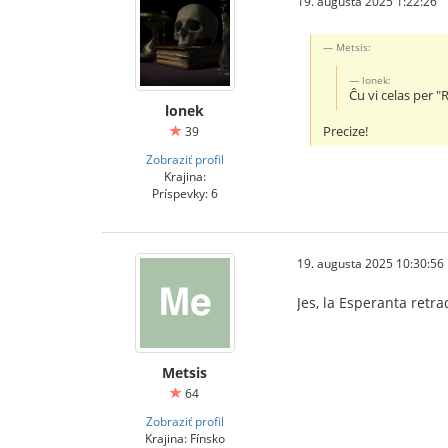
19. augusta 2025 1:22:26
Metsis:
lonek:
Ĉu vi celas per 
lonek
Precize!
39
Zobraziť profil
Krajina:
Príspevky: 6
19. augusta 2025 10:30:56
Jes, la Esperanta retra
Metsis
64
Zobraziť profil
Krajina: Fínsko