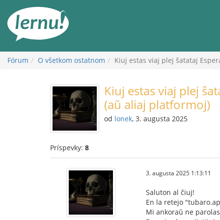
Späť
na
obsah
Fórum
O všetkom ostatnom
Kiuj estas viaj plej ŝatataj Espe
Kiuj estas viaj plej ŝ
(aŭ aliaj platformoj)
od
lonek
, 3. augusta 2025
Príspevky:
8
3. augusta 2025 1:13:11
Saluton al ĉiuj!
En la retejo "tubaro.a
Mi ankoraŭ ne parolas 