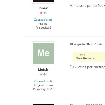
Mi ne sciis pri tiu Podk
lonek
39
Zobraziť profil
Krajina:
Príspevky: 6
18. augusta 2025 8:16:42
lonek:
Nun, Retradio…
Ĉu vi celas per "Retra
Metsis
64
Zobraziť profil
Krajina: Fínsko
Príspevky: 1828