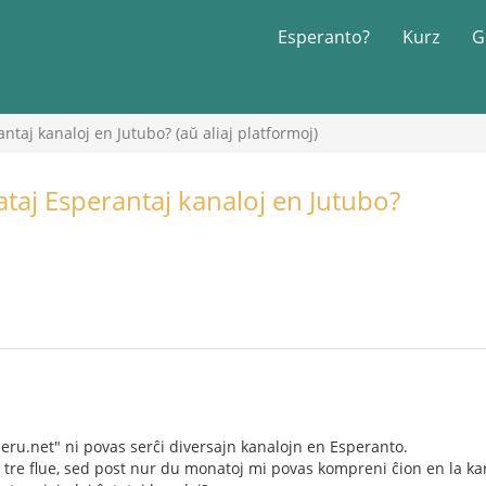
Esperanto?
Kurz
G
rantaj kanaloj en Jutubo? (aŭ aliaj platformoj)
atataj Esperantaj kanaloj en Jutubo?
peru.net" ni povas serĉi diversajn kanalojn en Esperanto.
tre flue, sed post nur du monatoj mi povas kompreni ĉion en la ka