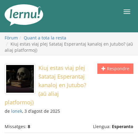
Al
contingut
Men
Fòrum
Quant a tota la resta
Kiuj estas viaj plej ŝatataj Esperantaj kanaloj en Jutubo? (aŭ
aliaj platformoj)
Kiuj estas viaj plej
Respondre
ŝatataj Esperantaj
kanaloj en Jutubo?
(aŭ aliaj
platformoj)
de
lonek
, 3 d’agost de 2025
Missatges:
8
Llengua:
Esperanto