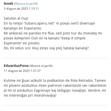
lonek
(
Mostra el perfil
)
3 d’agost de 2025 1.13.11
Saluton al ĉiuj!
En la retejo "tubaro.aperu.net" ni povas serĉi diversajn
kanalojn en Esperanto.
Mi ankoraŭ ne parolas tre flue, sed post nur du monatoj mi
povas kompreni ĉion en la kanalo "Keep it simple
Esperanto".en Jutubo.
Do, mi volus scii: Kiuj estas viaj plej ŝatataj kanaloj?
EduardusPona
(Mostra el perfil)
11 d’agost de 2025 1.57.37
Kutime mi ĝuas aŭkulti la podkaston de Pola Retradio. Tamen
mi plivere aŭskultus mian patrinon rakontante ian rakonteton
al mi ol aŭskultus ĉagrenajn kaj tedigajn novaĵojn. Verdire, mi
ne interesiĝas pri mondnovaĵoj!