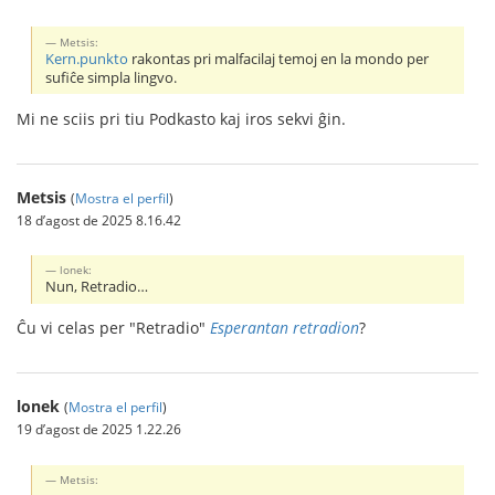
Metsis:
Kern.punkto
rakontas pri malfacilaj temoj en la mondo per
sufiĉe simpla lingvo.
Mi ne sciis pri tiu Podkasto kaj iros sekvi ĝin.
Metsis
(
Mostra el perfil
)
18 d’agost de 2025 8.16.42
lonek:
Nun, Retradio…
Ĉu vi celas per "Retradio"
Esperantan retradion
?
lonek
(
Mostra el perfil
)
19 d’agost de 2025 1.22.26
Metsis: