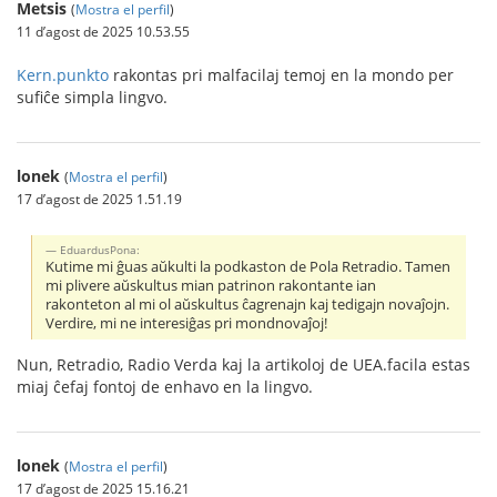
Metsis
(
Mostra el perfil
)
11 d’agost de 2025 10.53.55
Kern.punkto
rakontas pri malfacilaj temoj en la mondo per
sufiĉe simpla lingvo.
lonek
(
Mostra el perfil
)
17 d’agost de 2025 1.51.19
EduardusPona:
Kutime mi ĝuas aŭkulti la podkaston de Pola Retradio. Tamen
mi plivere aŭskultus mian patrinon rakontante ian
rakonteton al mi ol aŭskultus ĉagrenajn kaj tedigajn novaĵojn.
Verdire, mi ne interesiĝas pri mondnovaĵoj!
Nun, Retradio, Radio Verda kaj la artikoloj de UEA.facila estas
miaj ĉefaj fontoj de enhavo en la lingvo.
lonek
(
Mostra el perfil
)
17 d’agost de 2025 15.16.21