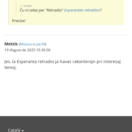
lonek:
Ĉu vi celas per "Retradio"
Esperantan retradion
?
Precize!
Metsis
(
Mostra el perfil
)
19 d’agost de 2025 10.30.56
Jes, la Esperanta retradio ja havas rakonterojn pri interesaj
temoj.
Català