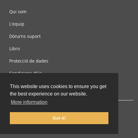
Qui som
L'equip
Dóna'ns suport
Libro
Protecció de dades
Condicions d'ús
Contacta amb nosaltres
This website uses cookies to ensure you get
the best experience on our website.
More information
Got it!
© 2002-2026 lernu.net |
Impressum