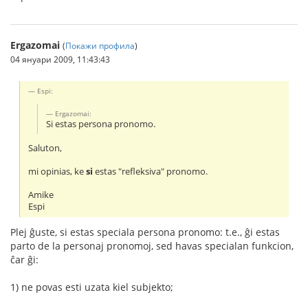
Ergazomai
(
Покажи профила
)
04 януари 2009, 11:43:43
Espi:
Ergazomai:
Si estas persona pronomo.
Saluton,
mi opinias, ke
si
estas "refleksiva" pronomo.
Amike
Espi
Plej ĝuste, si estas speciala persona pronomo: t.e., ĝi estas
parto de la personaj pronomoj, sed havas specialan funkcion,
ĉar ĝi:
1) ne povas esti uzata kiel subjekto;