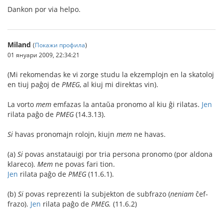
Dankon por via helpo.
Miland
(
Покажи профила
)
01 януари 2009, 22:34:21
(Mi rekomendas ke vi zorge studu la ekzemplojn en la skatoloj
en tiuj paĝoj de
PMEG
, al kiuj mi direktas vin).
La vorto
mem
emfazas la antaŭa pronomo al kiu ĝi rilatas.
Jen
rilata paĝo de
PMEG
(14.3.13).
Si
havas pronomajn rolojn, kiujn
mem
ne havas.
(a)
Si
povas anstatauigi por tria persona pronomo (por aldona
klareco).
Mem
ne povas fari tion.
Jen
rilata paĝo de
PMEG
(11.6.1).
(b)
Si
povas reprezenti la subjekton de subfrazo (
neniam
ĉef-
frazo).
Jen
rilata paĝo de
PMEG.
(11.6.2)