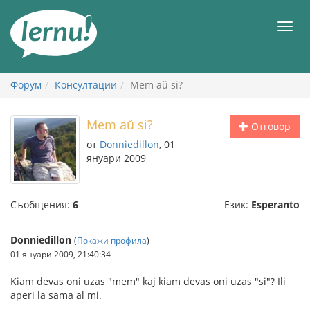
Към
съдържанието
Мен
Форум
Консултации
Mem aŭ si?
Mem aŭ si?
Отговор
от
Donniedillon
, 01
януари 2009
Съобщения:
6
Език:
Esperanto
Donniedillon
(
Покажи профила
)
01 януари 2009, 21:40:34
Kiam devas oni uzas "mem" kaj kiam devas oni uzas "si"? Ili
aperi la sama al mi.