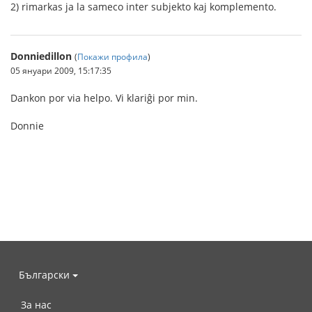
2) rimarkas ja la sameco inter subjekto kaj komplemento.
Donniedillon
(
Покажи профила
)
05 януари 2009, 15:17:35
Dankon por via helpo. Vi klariĝi por min.
Donnie
Български
За нас