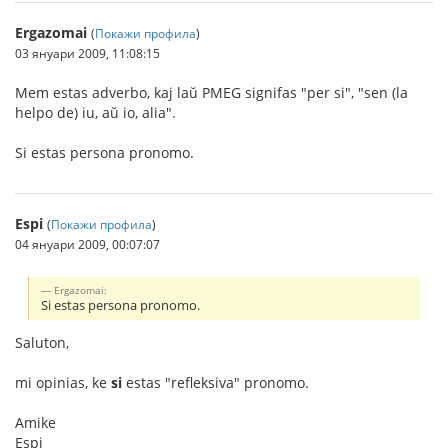
Ergazomai
(
Покажи профила
)
03 януари 2009, 11:08:15
Mem estas adverbo, kaj laŭ PMEG signifas "per si", "sen (la
helpo de) iu, aŭ io, alia".
Si estas persona pronomo.
Espi
(
Покажи профила
)
04 януари 2009, 00:07:07
Ergazomai:
Si estas persona pronomo.
Saluton,
mi opinias, ke
si
estas "refleksiva" pronomo.
Amike
Espi