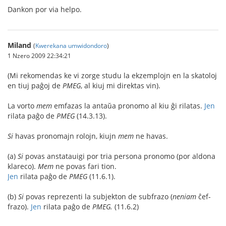
Dankon por via helpo.
Miland
(
Kwerekana umwidondoro
)
1 Nzero 2009 22:34:21
(Mi rekomendas ke vi zorge studu la ekzemplojn en la skatoloj
en tiuj paĝoj de
PMEG
, al kiuj mi direktas vin).
La vorto
mem
emfazas la antaŭa pronomo al kiu ĝi rilatas.
Jen
rilata paĝo de
PMEG
(14.3.13).
Si
havas pronomajn rolojn, kiujn
mem
ne havas.
(a)
Si
povas anstatauigi por tria persona pronomo (por aldona
klareco).
Mem
ne povas fari tion.
Jen
rilata paĝo de
PMEG
(11.6.1).
(b)
Si
povas reprezenti la subjekton de subfrazo (
neniam
ĉef-
frazo).
Jen
rilata paĝo de
PMEG.
(11.6.2)