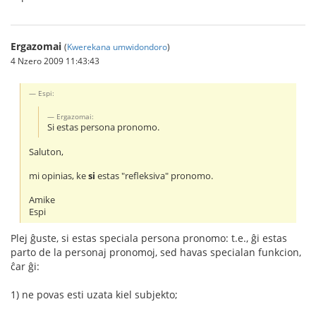
Ergazomai
(
Kwerekana umwidondoro
)
4 Nzero 2009 11:43:43
Espi:
Ergazomai:
Si estas persona pronomo.
Saluton,
mi opinias, ke
si
estas "refleksiva" pronomo.
Amike
Espi
Plej ĝuste, si estas speciala persona pronomo: t.e., ĝi estas
parto de la personaj pronomoj, sed havas specialan funkcion,
ĉar ĝi:
1) ne povas esti uzata kiel subjekto;