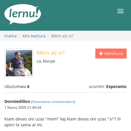
Ku
rupapuro
Urut
rw'ibirimwo
Inama
Aho kwitura
Mem aŭ si?
Mem aŭ si?
Kwishura
ca, kivuye
Ubutumwa
6
ururimi:
Esperanto
Donniedillon
(
Kwerekana umwidondoro
)
1 Nzero 2009 21:40:34
Kiam devas oni uzas "mem" kaj kiam devas oni uzas "si"? Ili
aperi la sama al mi.