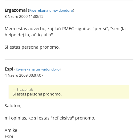
Ergazomai
(
Kwerekana umwidondoro
)
3 Nzero 2009 11:08:15
Mem estas adverbo, kaj laŭ PMEG signifas "per si", "sen (la
helpo de) iu, aŭ io, alia".
Si estas persona pronomo.
Espi
(
Kwerekana umwidondoro
)
4 Nzero 2009 00:07:07
Ergazomai:
Si estas persona pronomo.
Saluton,
mi opinias, ke
si
estas "refleksiva" pronomo.
Amike
Espi