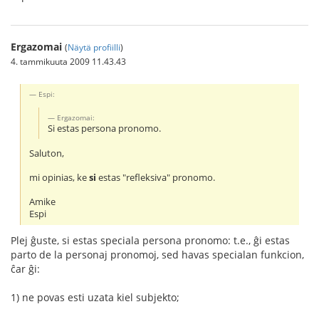
Ergazomai
(
Näytä profiilli
)
4. tammikuuta 2009 11.43.43
Espi:
Ergazomai:
Si estas persona pronomo.
Saluton,
mi opinias, ke
si
estas "refleksiva" pronomo.
Amike
Espi
Plej ĝuste, si estas speciala persona pronomo: t.e., ĝi estas
parto de la personaj pronomoj, sed havas specialan funkcion,
ĉar ĝi:
1) ne povas esti uzata kiel subjekto;