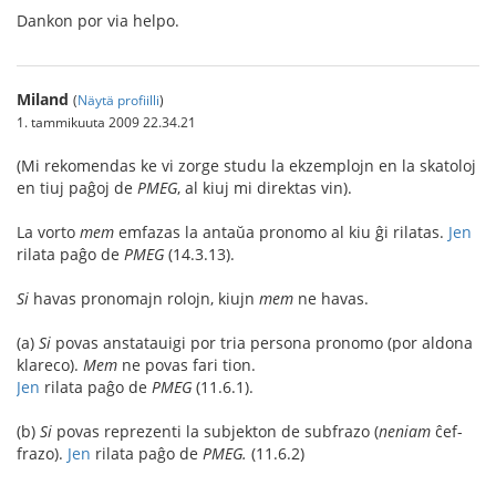
Dankon por via helpo.
Miland
(
Näytä profiilli
)
1. tammikuuta 2009 22.34.21
(Mi rekomendas ke vi zorge studu la ekzemplojn en la skatoloj
en tiuj paĝoj de
PMEG
, al kiuj mi direktas vin).
La vorto
mem
emfazas la antaŭa pronomo al kiu ĝi rilatas.
Jen
rilata paĝo de
PMEG
(14.3.13).
Si
havas pronomajn rolojn, kiujn
mem
ne havas.
(a)
Si
povas anstatauigi por tria persona pronomo (por aldona
klareco).
Mem
ne povas fari tion.
Jen
rilata paĝo de
PMEG
(11.6.1).
(b)
Si
povas reprezenti la subjekton de subfrazo (
neniam
ĉef-
frazo).
Jen
rilata paĝo de
PMEG.
(11.6.2)