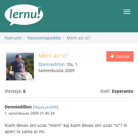
Tästä
sisältöön
Men
Foorumi
Neuvontapaikka
Mem aŭ si?
Mem aŭ si?
Vastaa
Donniedillon
:lta, 1.
tammikuuta 2009
Viestejä:
6
Kieli:
Esperanto
Donniedillon
(
Näytä profiilli
)
1. tammikuuta 2009 21.40.34
Kiam devas oni uzas "mem" kaj kiam devas oni uzas "si"? Ili
aperi la sama al mi.