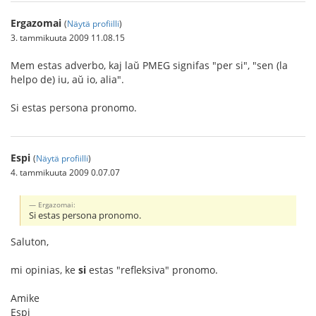
Ergazomai
(
Näytä profiilli
)
3. tammikuuta 2009 11.08.15
Mem estas adverbo, kaj laŭ PMEG signifas "per si", "sen (la
helpo de) iu, aŭ io, alia".
Si estas persona pronomo.
Espi
(
Näytä profiilli
)
4. tammikuuta 2009 0.07.07
Ergazomai:
Si estas persona pronomo.
Saluton,
mi opinias, ke
si
estas "refleksiva" pronomo.
Amike
Espi