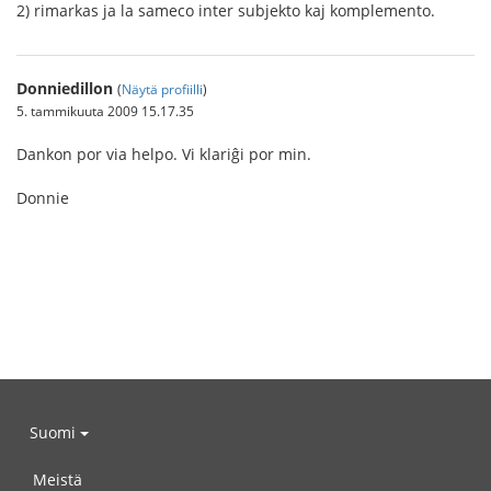
2) rimarkas ja la sameco inter subjekto kaj komplemento.
Donniedillon
(
Näytä profiilli
)
5. tammikuuta 2009 15.17.35
Dankon por via helpo. Vi klariĝi por min.
Donnie
Suomi
Meistä