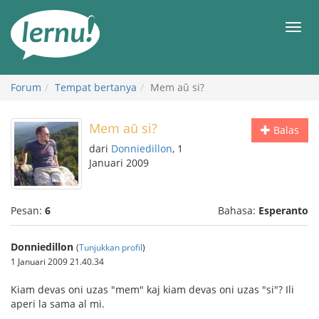
Ke
daftar
Men
isi
Forum
Tempat bertanya
Mem aŭ si?
Mem aŭ si?
Balas
dari
Donniedillon
, 1
Januari 2009
Pesan:
6
Bahasa:
Esperanto
Donniedillon
(
Tunjukkan profil
)
1 Januari 2009 21.40.34
Kiam devas oni uzas "mem" kaj kiam devas oni uzas "si"? Ili
aperi la sama al mi.