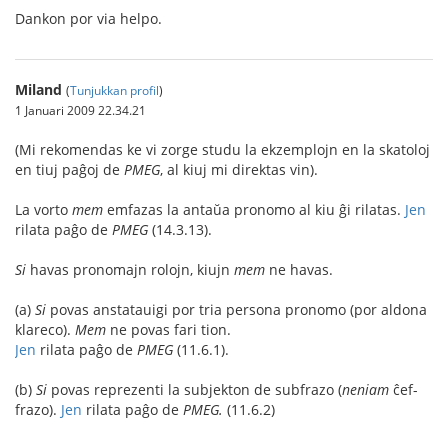
Dankon por via helpo.
Miland
(
Tunjukkan profil
)
1 Januari 2009 22.34.21
(Mi rekomendas ke vi zorge studu la ekzemplojn en la skatoloj
en tiuj paĝoj de
PMEG
, al kiuj mi direktas vin).
La vorto
mem
emfazas la antaŭa pronomo al kiu ĝi rilatas.
Jen
rilata paĝo de
PMEG
(14.3.13).
Si
havas pronomajn rolojn, kiujn
mem
ne havas.
(a)
Si
povas anstatauigi por tria persona pronomo (por aldona
klareco).
Mem
ne povas fari tion.
Jen
rilata paĝo de
PMEG
(11.6.1).
(b)
Si
povas reprezenti la subjekton de subfrazo (
neniam
ĉef-
frazo).
Jen
rilata paĝo de
PMEG.
(11.6.2)