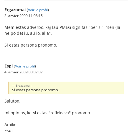
Ergazomai
(
Voir le profil
)
3 janvier 2009 11:08:15
Mem estas adverbo, kaj laŭ PMEG signifas "per si", "sen (la
helpo de) iu, aŭ io, alia".
Si estas persona pronomo.
Espi
(
Voir le profil
)
4 janvier 2009 00:07:07
Ergazomai:
Si estas persona pronomo.
Saluton,
mi opinias, ke
si
estas "refleksiva" pronomo.
Amike
Espi