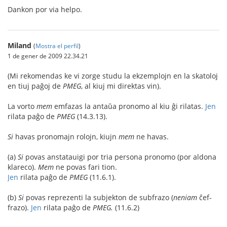
Dankon por via helpo.
Miland
(
Mostra el perfil
)
1 de gener de 2009 22.34.21
(Mi rekomendas ke vi zorge studu la ekzemplojn en la skatoloj
en tiuj paĝoj de
PMEG
, al kiuj mi direktas vin).
La vorto
mem
emfazas la antaŭa pronomo al kiu ĝi rilatas.
Jen
rilata paĝo de
PMEG
(14.3.13).
Si
havas pronomajn rolojn, kiujn
mem
ne havas.
(a)
Si
povas anstatauigi por tria persona pronomo (por aldona
klareco).
Mem
ne povas fari tion.
Jen
rilata paĝo de
PMEG
(11.6.1).
(b)
Si
povas reprezenti la subjekton de subfrazo (
neniam
ĉef-
frazo).
Jen
rilata paĝo de
PMEG.
(11.6.2)