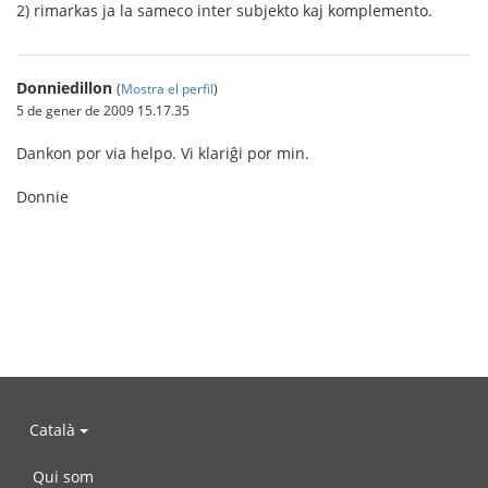
2) rimarkas ja la sameco inter subjekto kaj komplemento.
Donniedillon
(
Mostra el perfil
)
5 de gener de 2009 15.17.35
Dankon por via helpo. Vi klariĝi por min.
Donnie
Català
Qui som