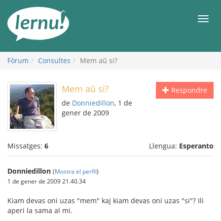
Al
contingut
Men
Fòrum
Consultes
Mem aŭ si?
Mem aŭ si?
Respondre
de
Donniedillon
, 1 de
gener de 2009
Missatges:
6
Llengua:
Esperanto
Donniedillon
(
Mostra el perfil
)
1 de gener de 2009 21.40.34
Kiam devas oni uzas "mem" kaj kiam devas oni uzas "si"? Ili
aperi la sama al mi.