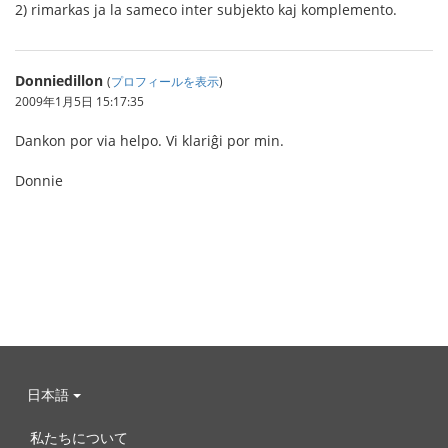
2) rimarkas ja la sameco inter subjekto kaj komplemento.
Donniedillon
(
プロフィールを表示
)
2009年1月5日 15:17:35
Dankon por via helpo. Vi klariĝi por min.
Donnie
日本語
私たちについて