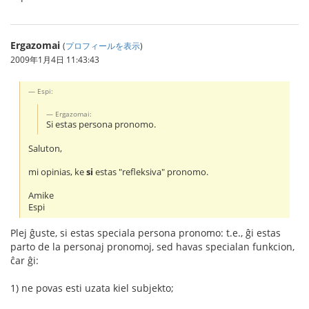
Ergazomai
(
プロフィールを表示
)
2009年1月4日 11:43:43
Espi:
Ergazomai:
Si estas persona pronomo.
Saluton,
mi opinias, ke
si
estas "refleksiva" pronomo.
Amike
Espi
Plej ĝuste, si estas speciala persona pronomo: t.e., ĝi estas
parto de la personaj pronomoj, sed havas specialan funkcion,
ĉar ĝi:
1) ne povas esti uzata kiel subjekto;