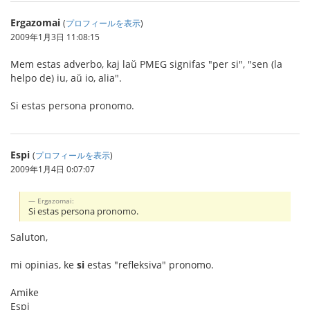
Ergazomai
(
プロフィールを表示
)
2009年1月3日 11:08:15
Mem estas adverbo, kaj laŭ PMEG signifas "per si", "sen (la
helpo de) iu, aŭ io, alia".
Si estas persona pronomo.
Espi
(
プロフィールを表示
)
2009年1月4日 0:07:07
Ergazomai:
Si estas persona pronomo.
Saluton,
mi opinias, ke
si
estas "refleksiva" pronomo.
Amike
Espi