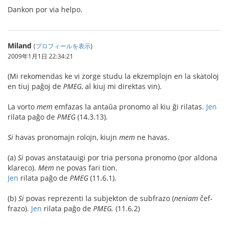
Dankon por via helpo.
Miland
(
プロフィールを表示
)
2009年1月1日 22:34:21
(Mi rekomendas ke vi zorge studu la ekzemplojn en la skatoloj
en tiuj paĝoj de
PMEG
, al kiuj mi direktas vin).
La vorto
mem
emfazas la antaŭa pronomo al kiu ĝi rilatas.
Jen
rilata paĝo de
PMEG
(14.3.13).
Si
havas pronomajn rolojn, kiujn
mem
ne havas.
(a)
Si
povas anstatauigi por tria persona pronomo (por aldona
klareco).
Mem
ne povas fari tion.
Jen
rilata paĝo de
PMEG
(11.6.1).
(b)
Si
povas reprezenti la subjekton de subfrazo (
neniam
ĉef-
frazo).
Jen
rilata paĝo de
PMEG.
(11.6.2)