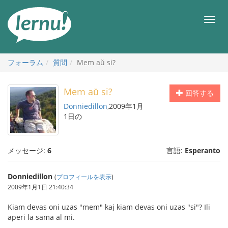
目
次
メ
へ
ニ
ュ
ー
フォーラム
質問
Mem aŭ si?
Mem aŭ si?
回答する
Donniedillon
,2009年1月
1日の
メッセージ:
6
言語:
Esperanto
Donniedillon
(
プロフィールを表示
)
2009年1月1日 21:40:34
Kiam devas oni uzas "mem" kaj kiam devas oni uzas "si"? Ili
aperi la sama al mi.