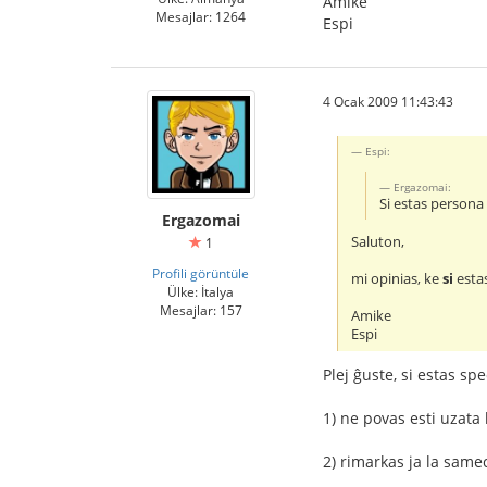
Amike
Mesajlar: 1264
Espi
4 Ocak 2009 11:43:43
Espi:
Ergazomai:
Si estas person
Ergazomai
Saluton,
1
Profili görüntüle
mi opinias, ke
si
esta
Ülke: İtalya
Mesajlar: 157
Amike
Espi
Plej ĝuste, si estas sp
1) ne povas esti uzata 
2) rimarkas ja la same