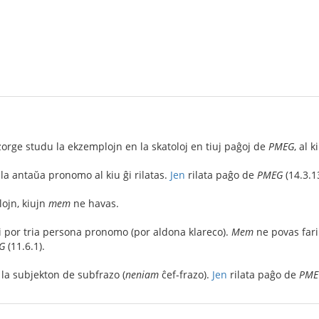
orge studu la ekzemplojn en la skatoloj en tiuj paĝoj de
PMEG
, al 
a antaŭa pronomo al kiu ĝi rilatas.
Jen
rilata paĝo de
PMEG
(14.3.1
ojn, kiujn
mem
ne havas.
 por tria persona pronomo (por aldona klareco).
Mem
ne povas fari
G
(11.6.1).
la subjekton de subfrazo (
neniam
ĉef-frazo).
Jen
rilata paĝo de
PME