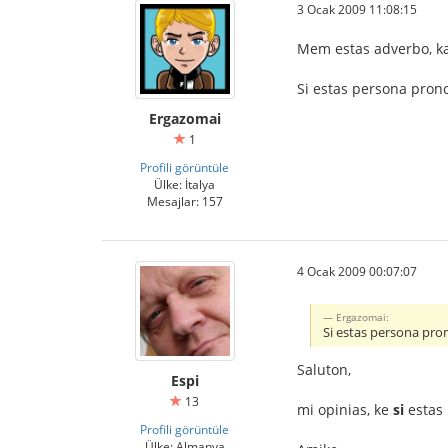
3 Ocak 2009 11:08:15
Mem estas adverbo, kaj 
Si estas persona pron
Ergazomai
1
Profili görüntüle
Ülke: İtalya
Mesajlar: 157
4 Ocak 2009 00:07:07
Ergazomai:
Si estas persona pr
Saluton,
Espi
13
mi opinias, ke
si
estas 
Profili görüntüle
Ülke: Almanya