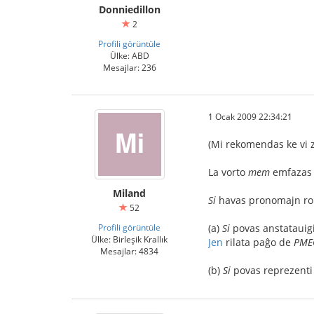
Donniedillon
2
Profili görüntüle
Ülke: ABD
Mesajlar: 236
1 Ocak 2009 22:34:21
(Mi rekomendas ke vi z
La vorto
mem
emfazas l
Miland
Si
havas pronomajn rol
52
Profili görüntüle
(a)
Si
povas anstatauigi
Ülke: Birleşik Krallık
Jen
rilata paĝo de
PME
Mesajlar: 4834
(b)
Si
povas reprezenti 