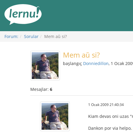
İçerik
Görüntüleme
Forum:
Sorular
Mem aŭ si?
Mem aŭ si?
başlangıç
Donniedillon
, 1 Ocak 200
Mesajlar:
6
1 Ocak 2009 21:40:34
Kiam devas oni uzas "m
Dankon por via helpo.