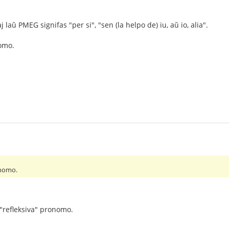
laŭ PMEG signifas "per si", "sen (la helpo de) iu, aŭ io, alia".
omo.
onomo.
"refleksiva" pronomo.