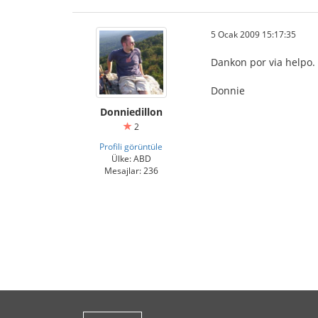
5 Ocak 2009 15:17:35
Dankon por via helpo. V
Donnie
Donniedillon
2
Profili görüntüle
Ülke: ABD
Mesajlar: 236