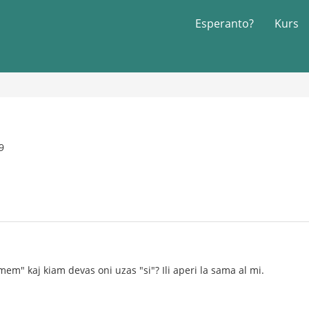
Esperanto?
Kurs
9
em" kaj kiam devas oni uzas "si"? Ili aperi la sama al mi.