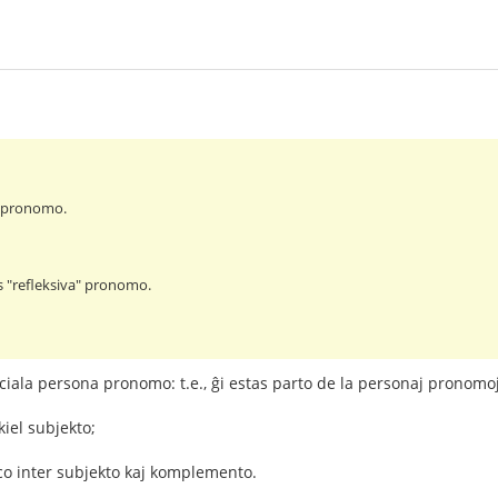
a pronomo.
s "refleksiva" pronomo.
eciala persona pronomo: t.e., ĝi estas parto de la personaj pronomoj
kiel subjekto;
co inter subjekto kaj komplemento.