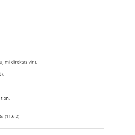
kiuj mi direktas vin).
3).
 tion.
G.
(11.6.2)