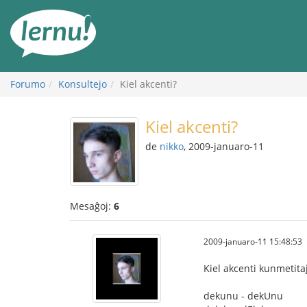
Al
la
enhavo
Forumo
Konsultejo
Kiel akcenti?
Kiel akcenti?
de
nikko
, 2009-januaro-11
Mesaĝoj:
6
2009-januaro-11 15:48:53
Kiel akcenti kunmetit
dekunu - dekUnu