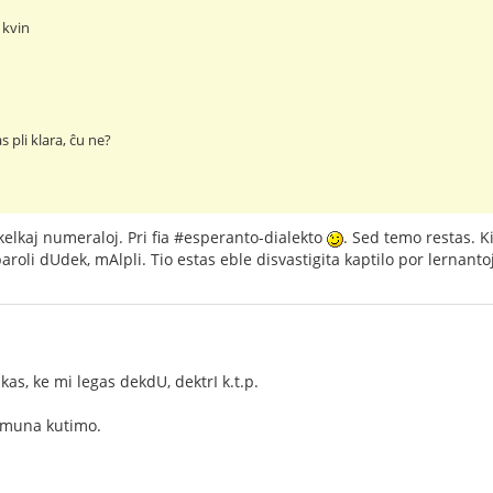
 kvin
s pli klara, ĉu ne?
 kelkaj numeraloj. Pri fia #esperanto-dialekto
. Sed temo restas. K
roli dUdek, mAlpli. Tio estas eble disvastigita kaptilo por lernantoj
as, ke mi legas dekdU, dektrI k.t.p.
 komuna kutimo.