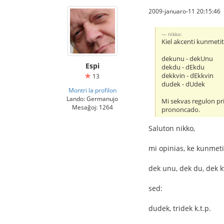
2009-januaro-11 20:15:46
nikko:
Kiel akcenti kunmeti
dekunu - dekUnu
Espi
dekdu - dEkdu
dekkvin - dEkkvin
13
dudek - dUdek
Montri la profilon
Lando: Germanujo
Mi sekvas regulon pri
Mesaĝoj: 1264
prononcado.
Saluton nikko,
mi opinias, ke kunmeti
dek unu, dek du, dek k
sed:
dudek, tridek k.t.p.