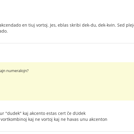
akcendado en tiuj vortoj. Jes, eblas skribi dek-du, dek-kvin. Sed pl
ado.
tajn numeralojn?
 nur "dudek" kaj akcento estas cert ĉe dUdek
as vortkombinoj kaj ne vortoj kaj ne havas unu akcenton