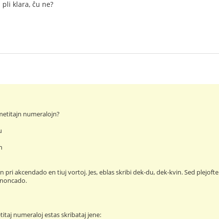
 pli klara, ĉu ne?
metitajn numeralojn?
u
n
n pri akcendado en tiuj vortoj. Jes, eblas skribi dek-du, dek-kvin. Sed plejo
rononcado.
itaj numeraloj estas skribataj jene: