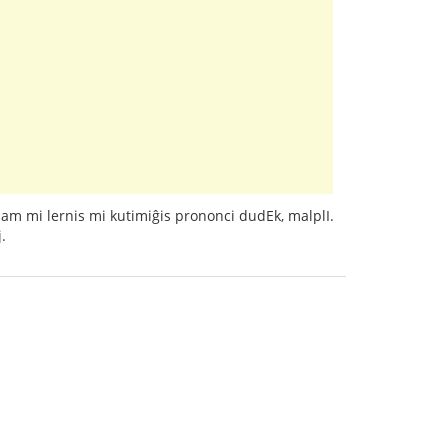
iam mi lernis mi kutimiĝis prononci dudEk, malplI.
.