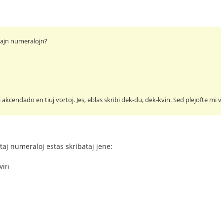
tajn numeralojn?
 akcendado en tiuj vortoj. Jes, eblas skribi dek-du, dek-kvin. Sed plejofte mi
taj numeraloj estas skribataj jene:
vin