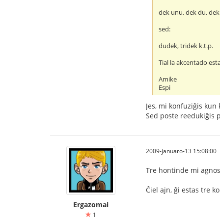
dek unu, dek du, dek
sed:
dudek, tridek k.t.p.
Tial la akcentado esta
Amike
Espi
Jes, mi konfuziĝis kun
Sed poste reedukiĝis pa
2009-januaro-13 15:08:00
Tre hontinde mi agnosk
Ĉiel ajn, ĝi estas tre
Ergazomai
1