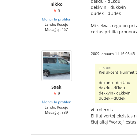
dekdu - dEkdu
nikko
dekkvin - dEkkvin
5
dudek - dUdek
Montri la profilon
Lando: Rusujo
Mi sekvas regulon pri 
Mesaĝoj: 467
certas pri ilia prononc
2009-januaro-11 16:08:45
nikko:
Kiel akcenti kunmeti
dekunu - dekUnu
Sxak
dekdu - dEkdu
dekkvin - dEkkvin
9
dudek - dUdek
Montri la profilon
Lando: Rusujo
vi trolernis.
Mesaĝoj: 839
El tiuj vortoj ekzistas
ĉiuj aliaj "vortoj" est