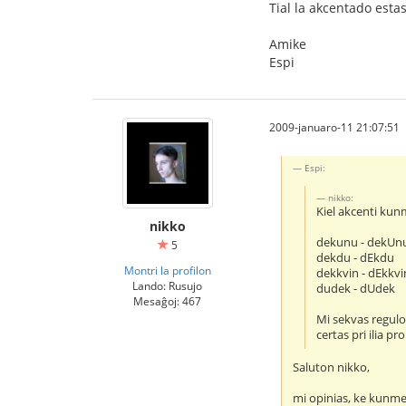
Tial la akcentado estas
Amike
Espi
2009-januaro-11 21:07:51
Espi:
nikko:
Kiel akcenti kun
nikko
dekunu - dekUn
5
dekdu - dEkdu
Montri la profilon
dekkvin - dEkkvi
Lando: Rusujo
dudek - dUdek
Mesaĝoj: 467
Mi sekvas regulo
certas pri ilia p
Saluton nikko,
mi opinias, ke kunmet