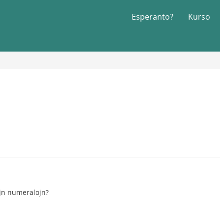
Esperanto?
Kurso
ajn numeralojn?