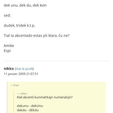
dek unu, dek du, dek kvin
sed:
dudek, tridek k.t.p.
Tial la akcentado estas pli klara, ĉu ne?
Amike
Espi
nikko
(
Voir le profil
)
11 janvier 2009 21:07:51
Espi:
nikko:
Kiel akcenti kunmetitajn numeralojn?
dekunu - dekUnu
dekdu - dEkdu