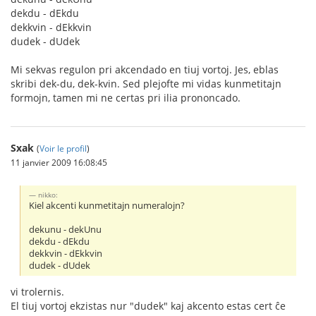
dekdu - dEkdu
dekkvin - dEkkvin
dudek - dUdek
Mi sekvas regulon pri akcendado en tiuj vortoj. Jes, eblas
skribi dek-du, dek-kvin. Sed plejofte mi vidas kunmetitajn
formojn, tamen mi ne certas pri ilia prononcado.
Sxak
(
Voir le profil
)
11 janvier 2009 16:08:45
nikko:
Kiel akcenti kunmetitajn numeralojn?
dekunu - dekUnu
dekdu - dEkdu
dekkvin - dEkkvin
dudek - dUdek
vi trolernis.
El tiuj vortoj ekzistas nur "dudek" kaj akcento estas cert ĉe