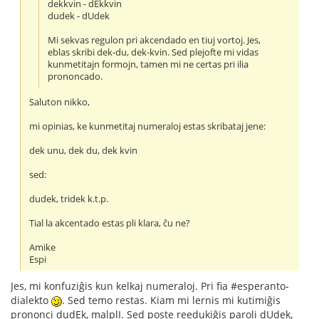
dekkvin - dEkkvin
dudek - dUdek
Mi sekvas regulon pri akcendado en tiuj vortoj. Jes,
eblas skribi dek-du, dek-kvin. Sed plejofte mi vidas
kunmetitajn formojn, tamen mi ne certas pri ilia
prononcado.
Saluton nikko,
mi opinias, ke kunmetitaj numeraloj estas skribataj jene:
dek unu, dek du, dek kvin
sed:
dudek, tridek k.t.p.
Tial la akcentado estas pli klara, ĉu ne?
Amike
Espi
Jes, mi konfuziĝis kun kelkaj numeraloj. Pri fia #esperanto-
dialekto
. Sed temo restas. Kiam mi lernis mi kutimiĝis
prononci dudEk, malplI. Sed poste reedukiĝis paroli dUdek,