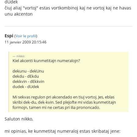
dUdek
ĉiuj aliaj "vortoj" estas vortkombinoj kaj ne vortoj kaj ne havas
unu akcenton
Espi
(
Voir le profil
)
11 janvier 2009 20:15:46
nikko:
Kiel akcenti kunmetitajn numeralojn?
dekunu - dekUnu
dekdu - dEkdu
dekkvin - dEkkvin
dudek - dUdek
Mi sekvas regulon pri akcendado en tiuj vortoj. Jes, eblas
skribi dek-du, dek-kvin. Sed plejofte mi vidas kunmetitajn
formojn, tamen mi ne certas pri ilia prononcado.
Saluton nikko,
mi opinias, ke kunmetitaj numeraloj estas skribataj jene: