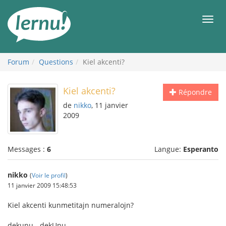
Aller
au
Men
contenu
Forum
Questions
Kiel akcenti?
Kiel akcenti?
Répondre
de
nikko
, 11 janvier
2009
Messages :
6
Langue:
Esperanto
nikko
(
Voir le profil
)
11 janvier 2009 15:48:53
Kiel akcenti kunmetitajn numeralojn?
dekunu - dekUnu