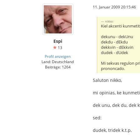
11. Januar 2009 20:15:46
nikko:
Kiel akcenti kunmeti
dekunu - dekUnu
Espi
dekdu - dEkdu
dekkvin - dEkkvin
13
dudek - dUdek
Profil anzeigen
Land: Deutschland
Mi sekvas regulon pri
Beiträge: 1264
prononcado.
Saluton nikko,
mi opinias, ke kunmeti
dek unu, dek du, dek k
sed:
dudek, tridek k.t.p.