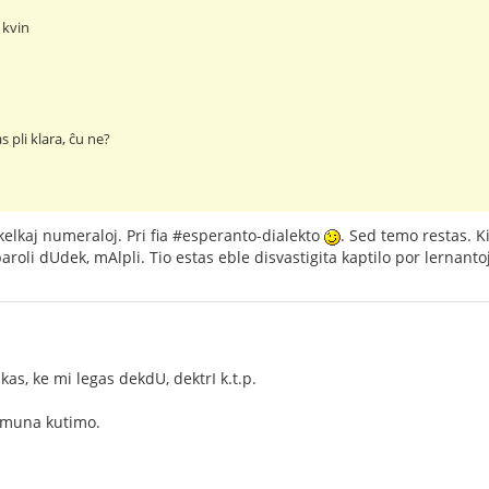
 kvin
s pli klara, ĉu ne?
 kelkaj numeraloj. Pri fia #esperanto-dialekto
. Sed temo restas. K
roli dUdek, mAlpli. Tio estas eble disvastigita kaptilo por lernantoj
as, ke mi legas dekdU, dektrI k.t.p.
 komuna kutimo.