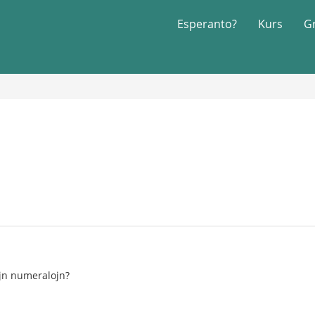
Esperanto?
Kurs
G
ajn numeralojn?