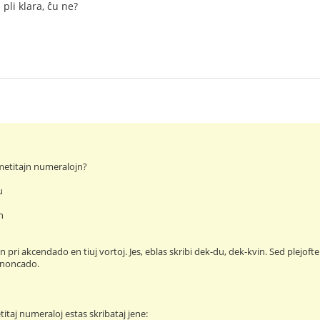
 pli klara, ĉu ne?
metitajn numeralojn?
u
n
n pri akcendado en tiuj vortoj. Jes, eblas skribi dek-du, dek-kvin. Sed plejo
rononcado.
itaj numeraloj estas skribataj jene: