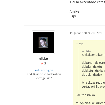
Tial la akcentado estas
Amike
Espi
11. Januar 2009 21:07:51
Espi:
nikko:
Kiel akcenti kun
nikko
dekunu - dekUn
5
dekdu - dEkdu
Profil anzeigen
dekkvin - dEkkvi
Land: Russische Föderation
dudek - dUdek
Beiträge: 467
Mi sekvas regulo
certas pri ilia p
Saluton nikko,
mi opinias, ke kunmet