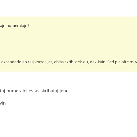
tajn numeralojn?
 akcendado en tiuj vortoj. Jes, eblas skribi dek-du, dek-kvin. Sed plejofte mi
taj numeraloj estas skribataj jene:
vin