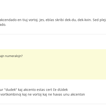
akcendado en tiuj vortoj. Jes, eblas skribi dek-du, dek-kvin. Sed pl
ado.
tajn numeralojn?
 nur "dudek" kaj akcento estas cert ĉe dUdek
as vortkombinoj kaj ne vortoj kaj ne havas unu akcenton