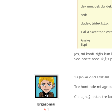
dek unu, dek du, dek
sed:
dudek, tridek k.t.p.
Tial la akcentado esta
Amike
Espi
Jes, mi konfuziĝis kun
Sed poste reedukiĝis pa
13. Januar 2009 15:08:00
Tre hontinde mi agnosk
Ĉiel ajn, ĝi estas tre
Ergazomai
1