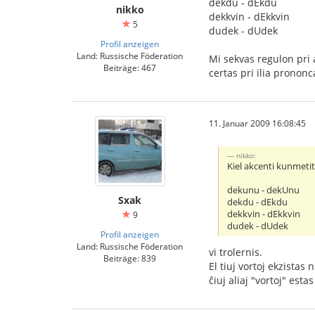
dekdu - dEkdu
nikko
dekkvin - dEkkvin
5
dudek - dUdek
Profil anzeigen
Land: Russische Föderation
Mi sekvas regulon pri 
Beiträge: 467
certas pri ilia prononc
11. Januar 2009 16:08:45
nikko:
Kiel akcenti kunmeti
dekunu - dekUnu
Sxak
dekdu - dEkdu
dekkvin - dEkkvin
9
dudek - dUdek
Profil anzeigen
Land: Russische Föderation
vi trolernis.
Beiträge: 839
El tiuj vortoj ekzistas
ĉiuj aliaj "vortoj" est