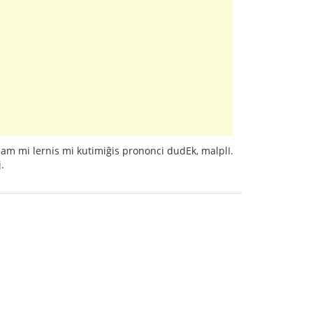
iam mi lernis mi kutimiĝis prononci dudEk, malplI.
.