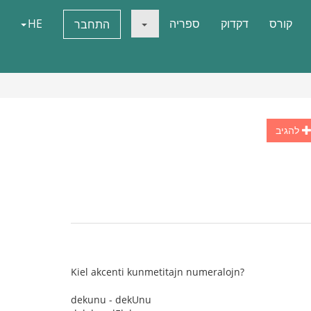
קורס
דקדוק
ספריה
HE
התחבר
להגיב
Kiel akcenti kunmetitajn numeralojn?
dekunu - dekUnu