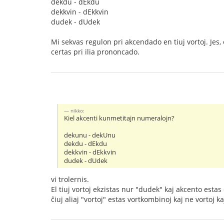
dekdu - dEkdu
dekkvin - dEkkvin
dudek - dUdek
Mi sekvas regulon pri akcendado en tiuj vortoj. Jes,
certas pri ilia prononcado.
nikko:
Kiel akcenti kunmetitajn numeralojn?
dekunu - dekUnu
dekdu - dEkdu
dekkvin - dEkkvin
dudek - dUdek
vi trolernis.
El tiuj vortoj ekzistas nur "dudek" kaj akcento estas
ĉiuj aliaj "vortoj" estas vortkombinoj kaj ne vortoj