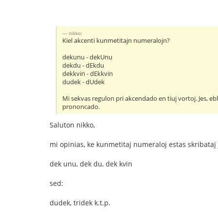
nikko:
Kiel akcenti kunmetitajn numeralojn?
dekunu - dekUnu
dekdu - dEkdu
dekkvin - dEkkvin
dudek - dUdek
Mi sekvas regulon pri akcendado en tiuj vortoj. Jes, eb
prononcado.
Saluton nikko,
mi opinias, ke kunmetitaj numeraloj estas skribataj 
dek unu, dek du, dek kvin
sed:
dudek, tridek k.t.p.