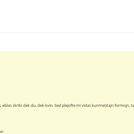
s, eblas skribi dek-du, dek-kvin. Sed plejofte mi vidas kunmetitajn formojn,
ne: