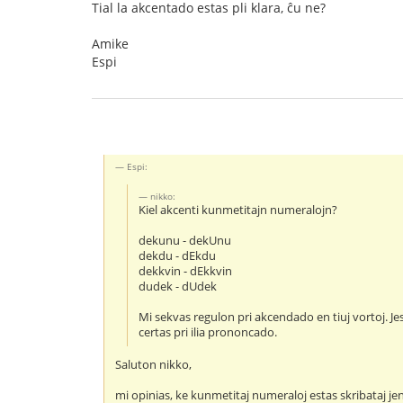
Tial la akcentado estas pli klara, ĉu ne?
Amike
Espi
Espi:
nikko:
Kiel akcenti kunmetitajn numeralojn?
dekunu - dekUnu
dekdu - dEkdu
dekkvin - dEkkvin
dudek - dUdek
Mi sekvas regulon pri akcendado en tiuj vortoj. Je
certas pri ilia prononcado.
Saluton nikko,
mi opinias, ke kunmetitaj numeraloj estas skribataj je