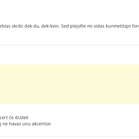
 eblas skribi dek-du, dek-kvin. Sed plejofte mi vidas kunmetitajn f
 cert ĉe dUdek
 kaj ne havas unu akcenton