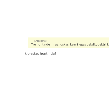
Ergazomai:
Tre hontinde mi agnoskas, ke mi legas dekdU, dektrI k.
kio estas hontinda?