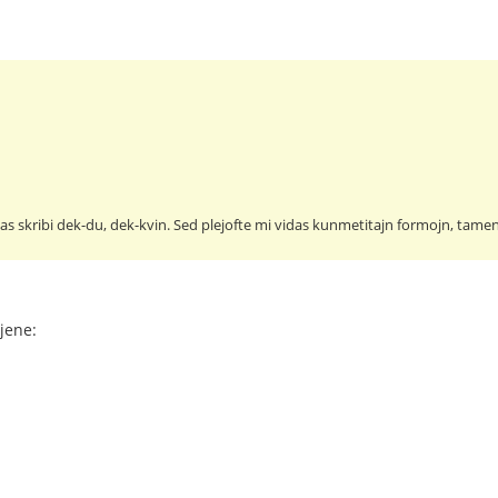
las skribi dek-du, dek-kvin. Sed plejofte mi vidas kunmetitajn formojn, tamen 
jene: