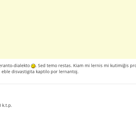
peranto-dialekto
. Sed temo restas. Kiam mi lernis mi kutimiĝis pr
eble disvastigita kaptilo por lernantoj.
 k.t.p.