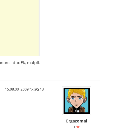
ononci dudEk, malplI.
13 בינואר 2009, 15:08:00
Ergazomai
1