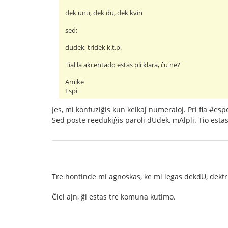
dek unu, dek du, dek kvin
sed:
dudek, tridek k.t.p.
Tial la akcentado estas pli klara, ĉu ne?
Amike
Espi
Jes, mi konfuziĝis kun kelkaj numeraloj. Pri fia #es
Sed poste reedukiĝis paroli dUdek, mAlpli. Tio estas 
Tre hontinde mi agnoskas, ke mi legas dekdU, dektrI
Ĉiel ajn, ĝi estas tre komuna kutimo.