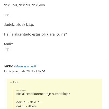
dek unu, dek du, dek kvin
sed:
dudek, tridek k.t.p.
Tial la akcentado estas pli klara, ĉu ne?
Amike
Espi
nikko
(
Mostrar o perfil
)
11 de janeiro de 2009 21:07:51
Espi:
nikko:
Kiel akcenti kunmetitajn numeralojn?
dekunu - dekUnu
dekdu - dEkdu