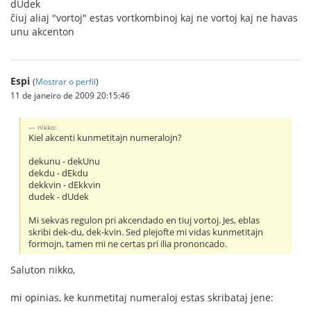
dUdek
ĉiuj aliaj "vortoj" estas vortkombinoj kaj ne vortoj kaj ne havas
unu akcenton
Espi
(
Mostrar o perfil
)
11 de janeiro de 2009 20:15:46
nikko:
Kiel akcenti kunmetitajn numeralojn?
dekunu - dekUnu
dekdu - dEkdu
dekkvin - dEkkvin
dudek - dUdek
Mi sekvas regulon pri akcendado en tiuj vortoj. Jes, eblas
skribi dek-du, dek-kvin. Sed plejofte mi vidas kunmetitajn
formojn, tamen mi ne certas pri ilia prononcado.
Saluton nikko,
mi opinias, ke kunmetitaj numeraloj estas skribataj jene: