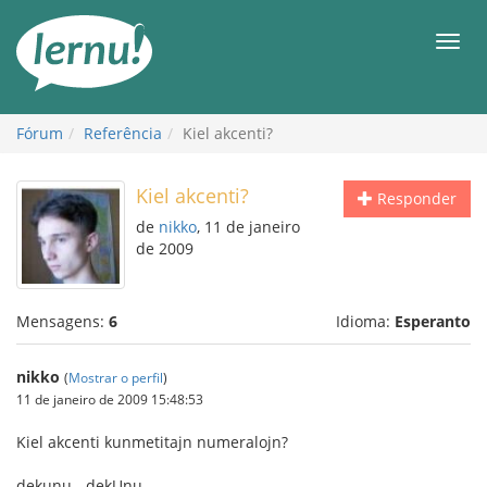
Ir
ao
Men
conteúdo
Fórum
Referência
Kiel akcenti?
Kiel akcenti?
Responder
de
nikko
, 11 de janeiro
de 2009
Mensagens:
6
Idioma:
Esperanto
nikko
(
Mostrar o perfil
)
11 de janeiro de 2009 15:48:53
Kiel akcenti kunmetitajn numeralojn?
dekunu - dekUnu