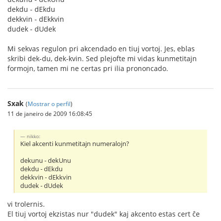
dekdu - dEkdu
dekkvin - dEkkvin
dudek - dUdek
Mi sekvas regulon pri akcendado en tiuj vortoj. Jes, eblas
skribi dek-du, dek-kvin. Sed plejofte mi vidas kunmetitajn
formojn, tamen mi ne certas pri ilia prononcado.
Sxak
(
Mostrar o perfil
)
11 de janeiro de 2009 16:08:45
nikko:
Kiel akcenti kunmetitajn numeralojn?
dekunu - dekUnu
dekdu - dEkdu
dekkvin - dEkkvin
dudek - dUdek
vi trolernis.
El tiuj vortoj ekzistas nur "dudek" kaj akcento estas cert ĉe