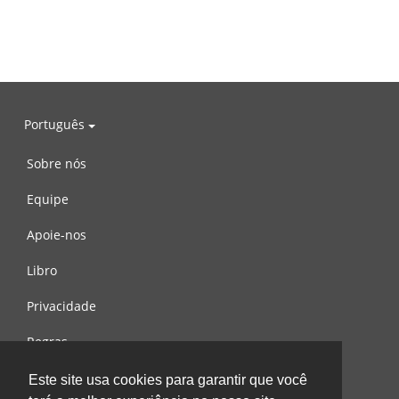
Português
Sobre nós
Equipe
Apoie-nos
Libro
Privacidade
Regras
Contacte-nos
Este site usa cookies para garantir que você