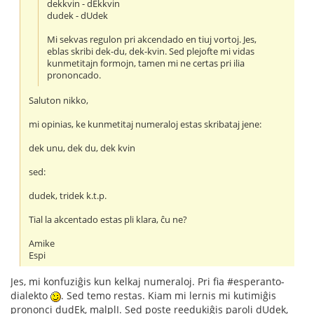
dekkvin - dEkkvin
dudek - dUdek
Mi sekvas regulon pri akcendado en tiuj vortoj. Jes,
eblas skribi dek-du, dek-kvin. Sed plejofte mi vidas
kunmetitajn formojn, tamen mi ne certas pri ilia
prononcado.
Saluton nikko,
mi opinias, ke kunmetitaj numeraloj estas skribataj jene:
dek unu, dek du, dek kvin
sed:
dudek, tridek k.t.p.
Tial la akcentado estas pli klara, ĉu ne?
Amike
Espi
Jes, mi konfuziĝis kun kelkaj numeraloj. Pri fia #esperanto-
dialekto
. Sed temo restas. Kiam mi lernis mi kutimiĝis
prononci dudEk, malplI. Sed poste reedukiĝis paroli dUdek,