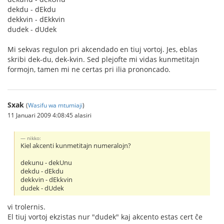
dekdu - dEkdu
dekkvin - dEkkvin
dudek - dUdek
Mi sekvas regulon pri akcendado en tiuj vortoj. Jes, eblas
skribi dek-du, dek-kvin. Sed plejofte mi vidas kunmetitajn
formojn, tamen mi ne certas pri ilia prononcado.
Sxak
(
Wasifu wa mtumiaji
)
11 Januari 2009 4:08:45 alasiri
nikko:
Kiel akcenti kunmetitajn numeralojn?
dekunu - dekUnu
dekdu - dEkdu
dekkvin - dEkkvin
dudek - dUdek
vi trolernis.
El tiuj vortoj ekzistas nur "dudek" kaj akcento estas cert ĉe