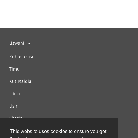
Kiswahili
Kuhusu sisi
Timu
Kutusaidia
Libro
Usiri
Sheria
Wasiliana na si
This website uses cookies to ensure you get