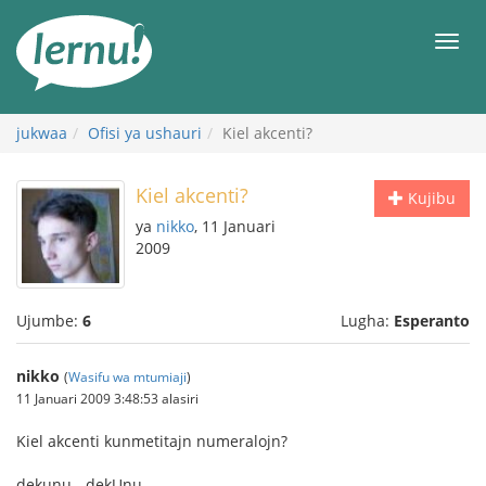
Kwa
maudhui
orod
jukwaa
Ofisi ya ushauri
Kiel akcenti?
Kiel akcenti?
Kujibu
ya
nikko
, 11 Januari
2009
Ujumbe:
6
Lugha:
Esperanto
nikko
(
Wasifu wa mtumiaji
)
11 Januari 2009 3:48:53 alasiri
Kiel akcenti kunmetitajn numeralojn?
dekunu - dekUnu