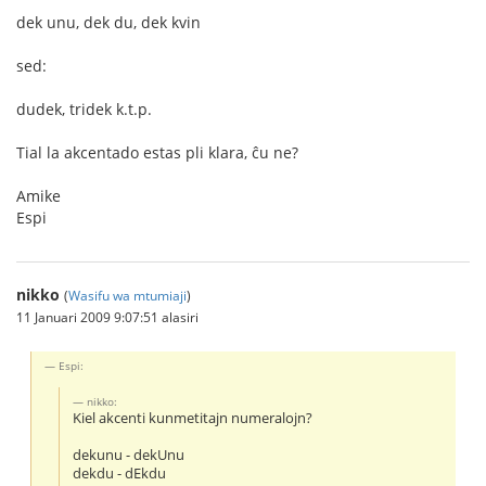
dek unu, dek du, dek kvin
sed:
dudek, tridek k.t.p.
Tial la akcentado estas pli klara, ĉu ne?
Amike
Espi
nikko
(
Wasifu wa mtumiaji
)
11 Januari 2009 9:07:51 alasiri
Espi:
nikko:
Kiel akcenti kunmetitajn numeralojn?
dekunu - dekUnu
dekdu - dEkdu