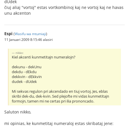
dUdek
ĉiuj aliaj "vortoj" estas vortkombinoj kaj ne vortoj kaj ne havas
unu akcenton
Espi
(
Wasifu wa mtumiaji
)
11 Januari 2009 8:15:46 alasiri
nikko:
Kiel akcenti kunmetitajn numeralojn?
dekunu - dekUnu
dekdu - dEkdu
dekkvin - dEkkvin
dudek - dUdek
Mi sekvas regulon pri akcendado en tiuj vortoj. Jes, eblas
skribi dek-du, dek-kvin. Sed plejofte mi vidas kunmetitajn
formojn, tamen mi ne certas pri ilia prononcado.
Saluton nikko,
mi opinias, ke kunmetitaj numeraloj estas skribataj jene: