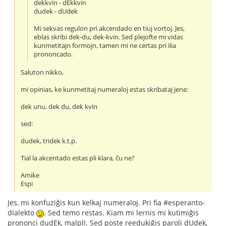
dekkvin - dEkkvin
dudek - dUdek
Mi sekvas regulon pri akcendado en tiuj vortoj. Jes,
eblas skribi dek-du, dek-kvin. Sed plejofte mi vidas
kunmetitajn formojn, tamen mi ne certas pri ilia
prononcado.
Saluton nikko,
mi opinias, ke kunmetitaj numeraloj estas skribataj jene:
dek unu, dek du, dek kvin
sed:
dudek, tridek k.t.p.
Tial la akcentado estas pli klara, ĉu ne?
Amike
Espi
Jes, mi konfuziĝis kun kelkaj numeraloj. Pri fia #esperanto-
dialekto
. Sed temo restas. Kiam mi lernis mi kutimiĝis
prononci dudEk, malplI. Sed poste reedukiĝis paroli dUdek,