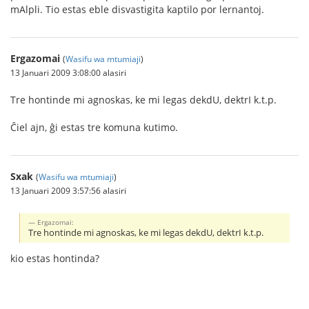
mAlpli. Tio estas eble disvastigita kaptilo por lernantoj.
Ergazomai
(
Wasifu wa mtumiaji
)
13 Januari 2009 3:08:00 alasiri
Tre hontinde mi agnoskas, ke mi legas dekdU, dektrI k.t.p.
Ĉiel ajn, ĝi estas tre komuna kutimo.
Sxak
(
Wasifu wa mtumiaji
)
13 Januari 2009 3:57:56 alasiri
Ergazomai:
Tre hontinde mi agnoskas, ke mi legas dekdU, dektrI k.t.p.
kio estas hontinda?