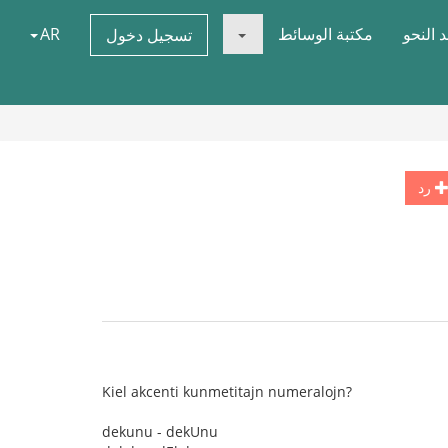
 النحو
مكتبة الوسائط
AR
تسجيل دخول
رد
Kiel akcenti kunmetitajn numeralojn?
dekunu - dekUnu