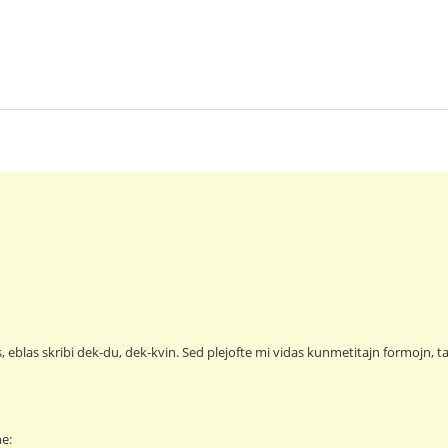
s, eblas skribi dek-du, dek-kvin. Sed plejofte mi vidas kunmetitajn formojn,
ne: