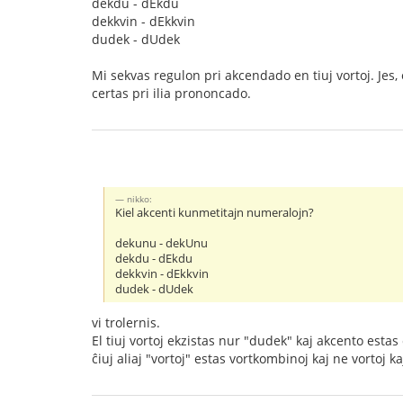
dekdu - dEkdu
dekkvin - dEkkvin
dudek - dUdek
Mi sekvas regulon pri akcendado en tiuj vortoj. Jes,
certas pri ilia prononcado.
nikko:
Kiel akcenti kunmetitajn numeralojn?
dekunu - dekUnu
dekdu - dEkdu
dekkvin - dEkkvin
dudek - dUdek
vi trolernis.
El tiuj vortoj ekzistas nur "dudek" kaj akcento estas
ĉiuj aliaj "vortoj" estas vortkombinoj kaj ne vortoj