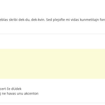
 eblas skribi dek-du, dek-kvin. Sed plejofte mi vidas kunmetitajn f
 cert ĉe dUdek
 kaj ne havas unu akcenton