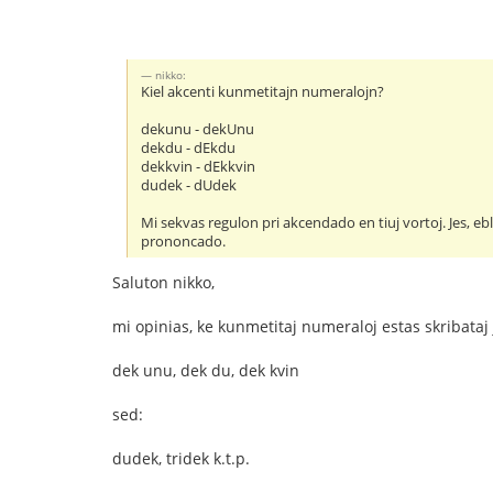
nikko:
Kiel akcenti kunmetitajn numeralojn?
dekunu - dekUnu
dekdu - dEkdu
dekkvin - dEkkvin
dudek - dUdek
Mi sekvas regulon pri akcendado en tiuj vortoj. Jes, eb
prononcado.
Saluton nikko,
mi opinias, ke kunmetitaj numeraloj estas skribataj 
dek unu, dek du, dek kvin
sed:
dudek, tridek k.t.p.