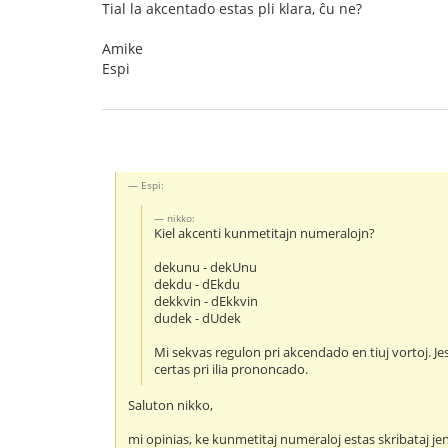
Tial la akcentado estas pli klara, ĉu ne?
Amike
Espi
Espi:
nikko:
Kiel akcenti kunmetitajn numeralojn?
dekunu - dekUnu
dekdu - dEkdu
dekkvin - dEkkvin
dudek - dUdek
Mi sekvas regulon pri akcendado en tiuj vortoj. Je
certas pri ilia prononcado.
Saluton nikko,
mi opinias, ke kunmetitaj numeraloj estas skribataj je