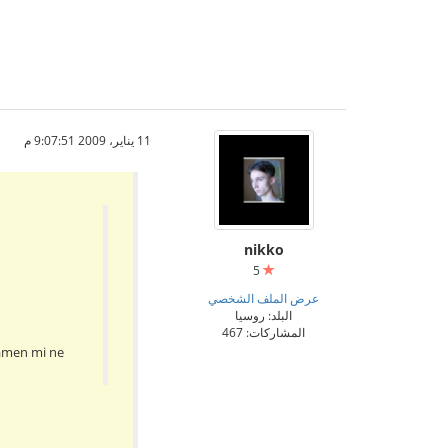
11 يناير، 2009 9:07:51 م
nikko
5
عرض الملف الشخصي
البلد: روسيا
المشاركات: 467
 tamen mi ne