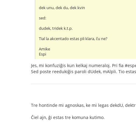
dek unu, dek du, dek kvin
sed:
dudek, tridek k.t.p.
Tial la akcentado estas pli klara, ĉu ne?
Amike
Espi
Jes, mi konfuziĝis kun kelkaj numeraloj. Pri fia #es
Sed poste reedukiĝis paroli dUdek, mAlpli. Tio estas 
Tre hontinde mi agnoskas, ke mi legas dekdU, dektrI
Ĉiel ajn, ĝi estas tre komuna kutimo.