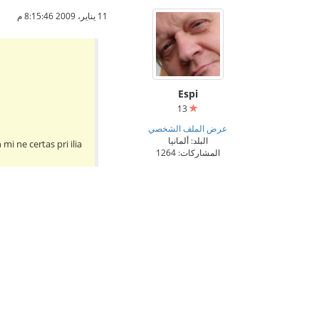
11 يناير، 2009 8:15:46 م
Espi
13
عرض الملف الشخصي
البلد: ألمانيا
mi ne certas pri ilia
المشاركات: 1264