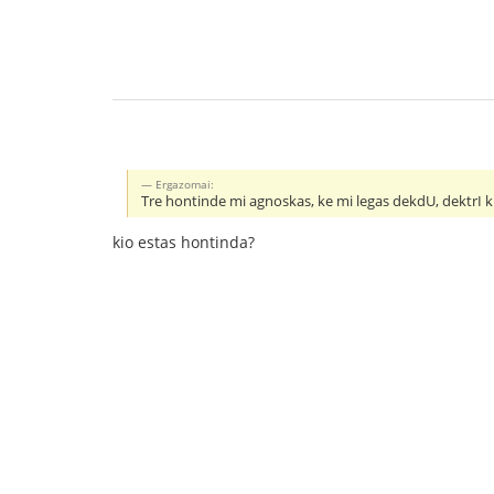
Ergazomai:
Tre hontinde mi agnoskas, ke mi legas dekdU, dektrI k.
kio estas hontinda?