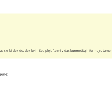
las skribi dek-du, dek-kvin. Sed plejofte mi vidas kunmetitajn formojn, tamen 
jene: