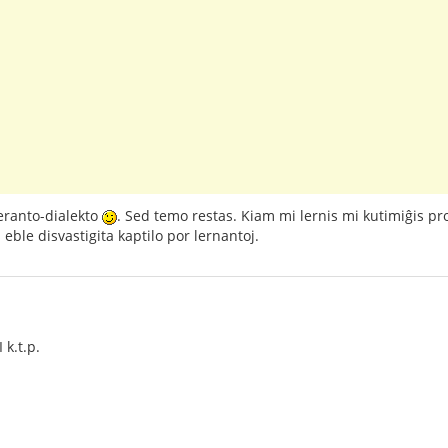
peranto-dialekto
. Sed temo restas. Kiam mi lernis mi kutimiĝis pr
eble disvastigita kaptilo por lernantoj.
 k.t.p.