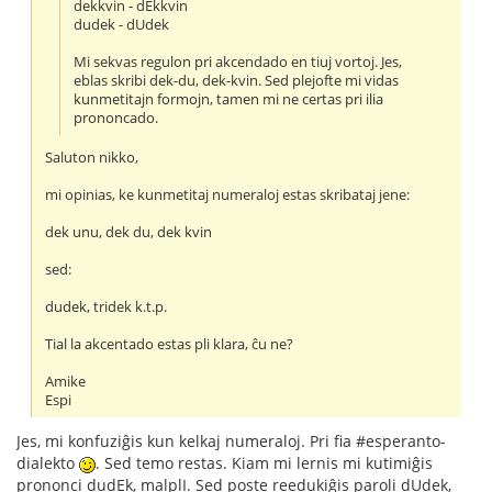
dekkvin - dEkkvin
dudek - dUdek
Mi sekvas regulon pri akcendado en tiuj vortoj. Jes,
eblas skribi dek-du, dek-kvin. Sed plejofte mi vidas
kunmetitajn formojn, tamen mi ne certas pri ilia
prononcado.
Saluton nikko,
mi opinias, ke kunmetitaj numeraloj estas skribataj jene:
dek unu, dek du, dek kvin
sed:
dudek, tridek k.t.p.
Tial la akcentado estas pli klara, ĉu ne?
Amike
Espi
Jes, mi konfuziĝis kun kelkaj numeraloj. Pri fia #esperanto-
dialekto
. Sed temo restas. Kiam mi lernis mi kutimiĝis
prononci dudEk, malplI. Sed poste reedukiĝis paroli dUdek,