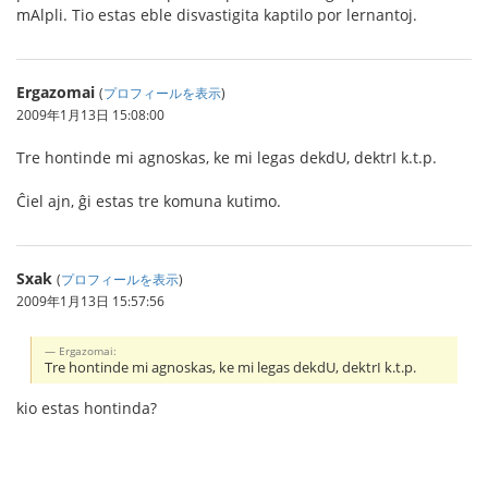
mAlpli. Tio estas eble disvastigita kaptilo por lernantoj.
Ergazomai
(
プロフィールを表示
)
2009年1月13日 15:08:00
Tre hontinde mi agnoskas, ke mi legas dekdU, dektrI k.t.p.
Ĉiel ajn, ĝi estas tre komuna kutimo.
Sxak
(
プロフィールを表示
)
2009年1月13日 15:57:56
Ergazomai:
Tre hontinde mi agnoskas, ke mi legas dekdU, dektrI k.t.p.
kio estas hontinda?