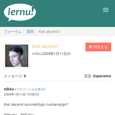
目
次
メ
へ
ニ
ュ
ー
フォーラム
質問
Kiel akcenti?
Kiel akcenti?
回答する
nikko
,2009年1月11日の
メッセージ:
6
言語:
Esperanto
nikko
(
プロフィールを表示
)
2009年1月11日 15:48:53
Kiel akcenti kunmetitajn numeralojn?
dekunu - dekUnu