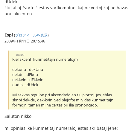
dUdek
ĉiuj aliaj "vortoj" estas vortkombinoj kaj ne vortoj kaj ne havas
unu akcenton
Espi
(
プロフィールを表示
)
2009年1月11日 20:15:46
nikko:
Kiel akcenti kunmetitajn numeralojn?
dekunu - dekUnu
dekdu - dEkdu
dekkvin - dEkkvin
dudek - dUdek
Mi sekvas regulon pri akcendado en tiuj vortoj. Jes, eblas
skribi dek-du, dek-kvin. Sed plejofte mi vidas kunmetitajn
formojn, tamen mi ne certas pri ilia prononcado.
Saluton nikko,
mi opinias, ke kunmetitaj numeraloj estas skribataj jene: