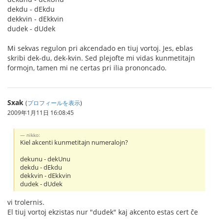
dekdu - dEkdu
dekkvin - dEkkvin
dudek - dUdek
Mi sekvas regulon pri akcendado en tiuj vortoj. Jes, eblas
skribi dek-du, dek-kvin. Sed plejofte mi vidas kunmetitajn
formojn, tamen mi ne certas pri ilia prononcado.
Sxak
(
プロフィールを表示
)
2009年1月11日 16:08:45
nikko:
Kiel akcenti kunmetitajn numeralojn?
dekunu - dekUnu
dekdu - dEkdu
dekkvin - dEkkvin
dudek - dUdek
vi trolernis.
El tiuj vortoj ekzistas nur "dudek" kaj akcento estas cert ĉe