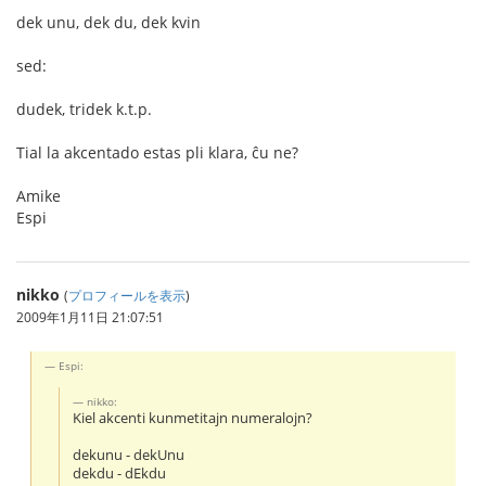
dek unu, dek du, dek kvin
sed:
dudek, tridek k.t.p.
Tial la akcentado estas pli klara, ĉu ne?
Amike
Espi
nikko
(
プロフィールを表示
)
2009年1月11日 21:07:51
Espi:
nikko:
Kiel akcenti kunmetitajn numeralojn?
dekunu - dekUnu
dekdu - dEkdu