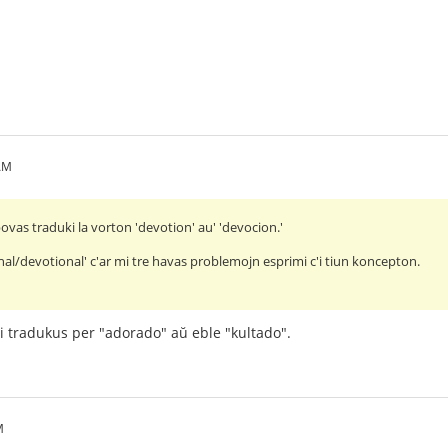
AM
 povas traduki la vorton 'devotion' au' 'devocion.'
nal/devotional' c'ar mi tre havas problemojn esprimi c'i tiun koncepton.
i tradukus per "adorado" aŭ eble "kultado".
M