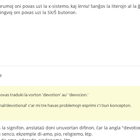
orumoj oni povas uzi la x-sistemo, kaj
lernu!
ŝanĝos la literojn al la 
lingvoj oni povas uzi la S
X/Ŝ butonon.
M
 povas traduki la vorton 'devotion' au' 'devocion.'
nal/devotional' c'ar mi tre havas problemojn esprimi c'i tiun koncepton.
s la signifon, anstataŭ doni unuvortan difinon, ĉar la angla "devoti
a senco, ekzemple di-amo, pio, religiemo, ktp.