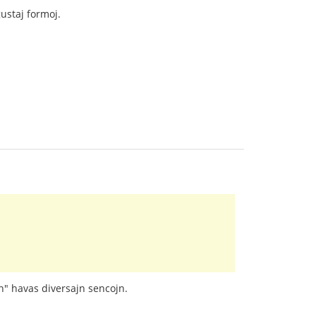
ĝustaj formoj.
on" havas diversajn sencojn.