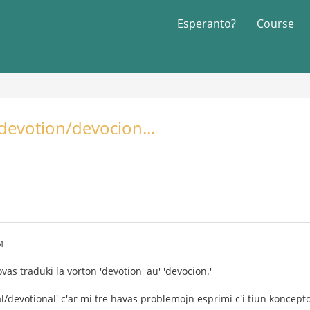
Esperanto?
Course
devotion/devocion...
M
ovas traduki la vorton 'devotion' au' 'devocion.'
al/devotional' c'ar mi tre havas problemojn esprimi c'i tiun koncept