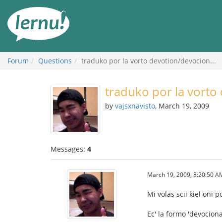
Skip
to
the
content
Forum
Questions
traduko por la vorto devotion/devocion...
traduko por la vorto 
by
vajsxnavisto
, March 19, 2009
Messages:
4
March 19, 2009, 8:20:50 A
Mi volas scii kiel oni p
Ec' la formo 'devocion