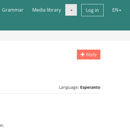
Grammar
Media library
EN
Log in
Reply
Language:
Esperanto
on.