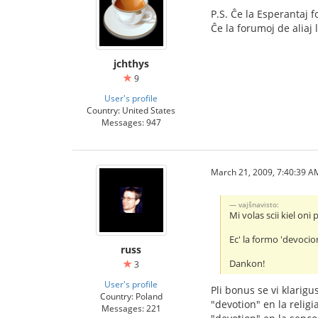
P.S. Ĉe la Esperantaj f
Ĉe la forumoj de aliaj 
jchthys
9
User's profile
Country: United States
Messages: 947
March 21, 2009, 7:40:39 A
vajŝnavisto:
Mi volas scii kiel oni
Ec' la formo 'devocio
russ
Dankon!
3
User's profile
Pli bonus se vi klarigu
Country: Poland
"devotion" en la religi
Messages: 221