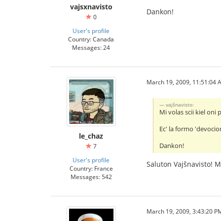
vajsxnavisto
Dankon!
0
User's profile
Country: Canada
Messages: 24
March 19, 2009, 11:51:04 
vajŝnavisto:
Mi volas scii kiel oni
Ec' la formo 'devocio
le_chaz
Dankon!
7
User's profile
Saluton Vajŝnavisto! M
Country: France
Messages: 542
March 19, 2009, 3:43:20 P