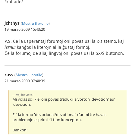
"kultado".
jchthys
(
Mostra il profilo
)
19 marzo 2009 15:43:20
P.S. Ĉe la Esperantaj forumoj oni povas uzi la x-sistemo, kaj
lernu!
ŝanĝos la literojn al la ĝustaj formoj.
Ĉe la forumoj de aliaj lingvoj oni povas uzi la S
X/Ŝ butonon.
russ
(
Mostra il profilo
)
21 marzo 2009 07:40:39
vajŝnavisto:
Mi volas scii kiel oni povas traduki la vorton 'devotion' au'
'devocion.'
Ec' la formo 'devocional/devotional' c'ar mi tre havas
problemojn esprimi c'i tiun koncepton.
Dankon!