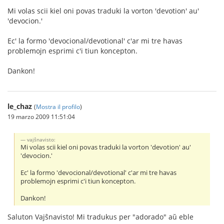
Mi volas scii kiel oni povas traduki la vorton 'devotion' au'
'devocion.'
Ec' la formo 'devocional/devotional' c'ar mi tre havas
problemojn esprimi c'i tiun koncepton.
Dankon!
le_chaz
(
Mostra il profilo
)
19 marzo 2009 11:51:04
vajŝnavisto:
Mi volas scii kiel oni povas traduki la vorton 'devotion' au'
'devocion.'
Ec' la formo 'devocional/devotional' c'ar mi tre havas
problemojn esprimi c'i tiun koncepton.
Dankon!
Saluton Vajŝnavisto! Mi tradukus per "adorado" aŭ eble