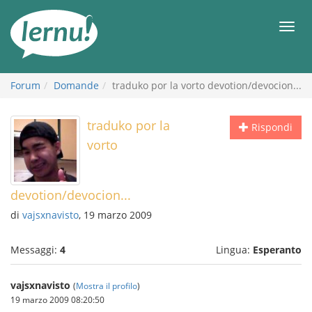
Vai
all’indice
Men
Forum
Domande
traduko por la vorto devotion/devocion...
traduko por la
Rispondi
vorto
devotion/devocion...
di
vajsxnavisto
, 19 marzo 2009
Messaggi:
4
Lingua:
Esperanto
vajsxnavisto
(
Mostra il profilo
)
19 marzo 2009 08:20:50