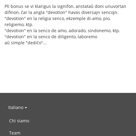
Pli bonus se vi klarigus la signifon, anstataŭ doni unuvortan
difinon, ĉar la angla "devotion" havas diversajn sencojn.
"devotion" en la religia senco, ekzemple di-amo, pio,
religiemo, ktp.
"devotion" en la senco de amo, adorado, sindonemo, ktp.
"devotion" en la senco de diligento, laboremo
aŭ simple "dediĉo"...
Italiano
Chi siamo
Team