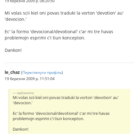
19 березня 2009 р. 08:20:50
Mi volas scii kiel oni povas traduki la vorton 'devotion' au'
'devocion.'
Ec' la formo 'devocional/devotional' c'ar mi tre havas
problemojn esprimi c'i tiun koncepton.
Dankon!
le_chaz
(
Переглянути профіль
)
19 березня 2009 р. 11:51:04
vajŝnavisto:
Mi volas scii kiel oni povas traduki la vorton 'devotion' au'
'devocion.'
Ec' la formo 'devocional/devotional' c'ar mi tre havas
problemojn esprimi c'i tiun koncepton.
Dankon!