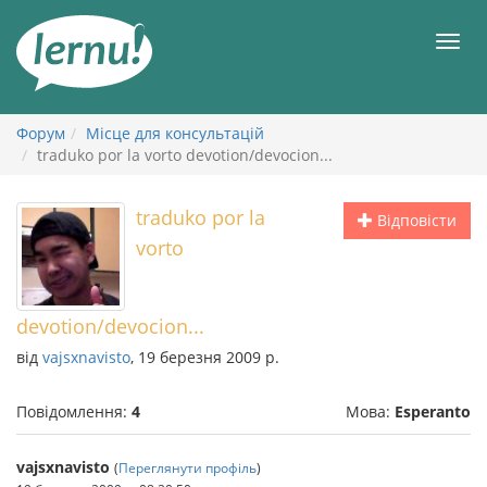
До
змісту
Мен
Форум
Місце для консультацій
traduko por la vorto devotion/devocion...
traduko por la
Відповісти
vorto
devotion/devocion...
від
vajsxnavisto
, 19 березня 2009 р.
Повідомлення:
4
Мова:
Esperanto
vajsxnavisto
(
Переглянути профіль
)