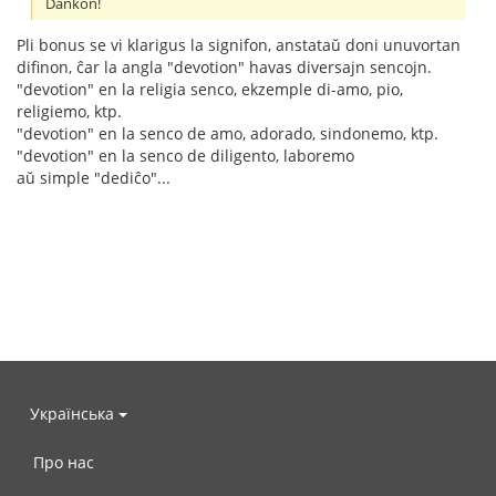
Dankon!
Pli bonus se vi klarigus la signifon, anstataŭ doni unuvortan
difinon, ĉar la angla "devotion" havas diversajn sencojn.
"devotion" en la religia senco, ekzemple di-amo, pio,
religiemo, ktp.
"devotion" en la senco de amo, adorado, sindonemo, ktp.
"devotion" en la senco de diligento, laboremo
aŭ simple "dediĉo"...
Українська
Про нас