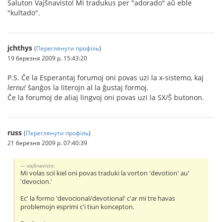
Saluton Vajŝnavisto! Mi tradukus per "adorado" aŭ eble
"kultado".
jchthys
(
Переглянути профіль
)
19 березня 2009 р. 15:43:20
P.S. Ĉe la Esperantaj forumoj oni povas uzi la x-sistemo, kaj
lernu!
ŝanĝos la literojn al la ĝustaj formoj.
Ĉe la forumoj de aliaj lingvoj oni povas uzi la S
X/Ŝ butonon.
russ
(
Переглянути профіль
)
21 березня 2009 р. 07:40:39
vajŝnavisto:
Mi volas scii kiel oni povas traduki la vorton 'devotion' au'
'devocion.'
Ec' la formo 'devocional/devotional' c'ar mi tre havas
problemojn esprimi c'i tiun koncepton.