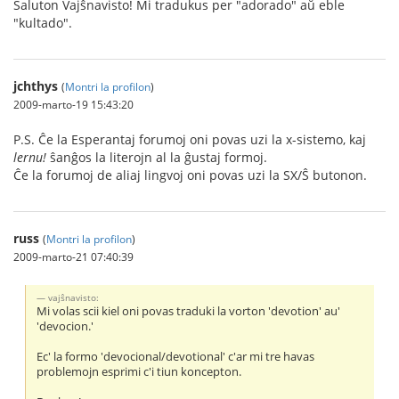
Saluton Vajŝnavisto! Mi tradukus per "adorado" aŭ eble
"kultado".
jchthys
(
Montri la profilon
)
2009-marto-19 15:43:20
P.S. Ĉe la Esperantaj forumoj oni povas uzi la x-sistemo, kaj
lernu!
ŝanĝos la literojn al la ĝustaj formoj.
Ĉe la forumoj de aliaj lingvoj oni povas uzi la S
X/Ŝ butonon.
russ
(
Montri la profilon
)
2009-marto-21 07:40:39
vajŝnavisto:
Mi volas scii kiel oni povas traduki la vorton 'devotion' au'
'devocion.'
Ec' la formo 'devocional/devotional' c'ar mi tre havas
problemojn esprimi c'i tiun koncepton.