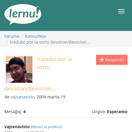
Al
la
Men
enhavo
Forumo
Konsultejo
traduko por la vorto devotion/devocion...
traduko por la
Respondi
vorto
devotion/devocion...
de
vajsxnavisto
, 2009-marto-19
Mesaĝoj:
4
Lingvo:
Esperanto
vajsxnavisto
(
Montri la profilon
)