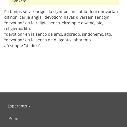
Dankon!
Pli bonus se vi klarigus la signifon, anstataŭ doni unuvortan
difinon, ĉar la angla "devotion" havas diversajn sencojn.
"devotion" en la religia senco, ekzemple di-amo, pio,
religiemo, ktp.
"devotion" en la senco de amo, adorado, sindonemo, ktp.
"devotion" en la senco de diligento, laboremo
aŭ simple "dediĉo"...
Esperanto
Pri ni