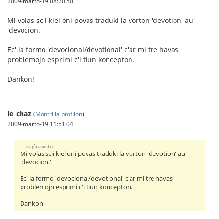
2009-marto-19 08:20:50
Mi volas scii kiel oni povas traduki la vorton 'devotion' au'
'devocion.'
Ec' la formo 'devocional/devotional' c'ar mi tre havas
problemojn esprimi c'i tiun koncepton.
Dankon!
le_chaz
(
Montri la profilon
)
2009-marto-19 11:51:04
vajŝnavisto:
Mi volas scii kiel oni povas traduki la vorton 'devotion' au'
'devocion.'
Ec' la formo 'devocional/devotional' c'ar mi tre havas
problemojn esprimi c'i tiun koncepton.
Dankon!