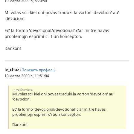
19 марта 2009 г., 8:20:50
Mi volas scii kiel oni povas traduki la vorton 'devotion' au'
'devocion.'
Ec' la formo 'devocional/devotional' c'ar mi tre havas
problemojn esprimi c'i tiun koncepton.
Dankon!
le_chaz
(
Показать профиль
)
19 марта 2009 г., 11:51:04
vajŝnavisto:
Mi volas scii kiel oni povas traduki la vorton 'devotion' au'
'devocion.'
Ec' la formo 'devocional/devotional' c'ar mi tre havas
problemojn esprimi c'i tiun koncepton.
Dankon!