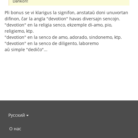
Dankon!
Pli bonus se vi klarigus la signifon, anstataŭ doni unuvortan
difinon, ĉar la angla "devotion" havas diversajn sencojn.
"devotion" en la religia senco, ekzemple di-amo, pio,
religiemo, ktp.
"devotion" en la senco de amo, adorado, sindonemo, ktp.
"devotion" en la senco de diligento, laboremo
aŭ simple "dediĉo"...
Русский
О нас