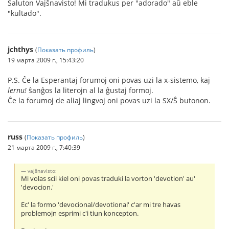
Saluton Vajŝnavisto! Mi tradukus per "adorado" aŭ eble
"kultado".
jchthys
(
Показать профиль
)
19 марта 2009 г., 15:43:20
P.S. Ĉe la Esperantaj forumoj oni povas uzi la x-sistemo, kaj
lernu!
ŝanĝos la literojn al la ĝustaj formoj.
Ĉe la forumoj de aliaj lingvoj oni povas uzi la S
X/Ŝ butonon.
russ
(
Показать профиль
)
21 марта 2009 г., 7:40:39
vajŝnavisto:
Mi volas scii kiel oni povas traduki la vorton 'devotion' au'
'devocion.'
Ec' la formo 'devocional/devotional' c'ar mi tre havas
problemojn esprimi c'i tiun koncepton.