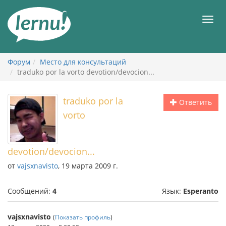
К
содержанию
Мен
Форум
Место для консультаций
traduko por la vorto devotion/devocion...
traduko por la
Ответить
vorto
devotion/devocion...
от
vajsxnavisto
, 19 марта 2009 г.
Сообщений:
4
Язык:
Esperanto
vajsxnavisto
(
Показать профиль
)