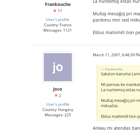
La nuntemoj estas nur 
Frankouche
11
Multaj mesaĝoj pri mal
User's profile
pardonu min sed miks
Country: France
Messages: 1121
Eblus malsimili tion p
March 11, 2007, 6:48:39 P
Frankouche:
Saluton karuma Ler
Mi pensas ke mankas 
joco
La nuntemoj estas nur
2
Multaj mesaĝoj pri m
User's profile
miksaĉas
Country: Hungary
Messages: 225
Eblus malsimili tion 
Ankau mi atendas tian