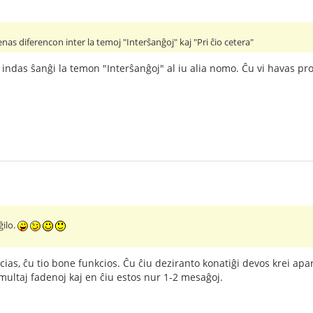
s diferencon inter la temoj "Interŝanĝoj" kaj "Pri ĉio cetera"
e indas ŝanĝi la temon "Interŝanĝoj" al iu alia nomo. Ĉu vi havas pr
ĝilo.
cias, ĉu tio bone funkcios. Ĉu ĉiu deziranto konatiĝi devos krei apar
multaj fadenoj kaj en ĉiu estos nur 1-2 mesaĝoj.