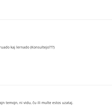
truado kaj lernado (Konsultejo???)
jn temojn, ni vidu, ĉu ili multe estos uzataj.