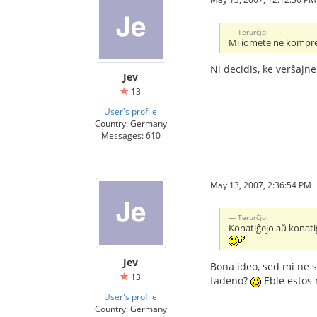
Terurĉjo:
Mi iomete ne komprena
Ni decidis, ke verŝajn
Jev
13
User's profile
Country: Germany
Messages: 610
May 13, 2007, 2:36:54 PM
Terurĉjo:
Konatiĝejo aŭ konati
Jev
Bona ideo, sed mi ne s
13
fadeno?
Eble estos 
User's profile
Country: Germany