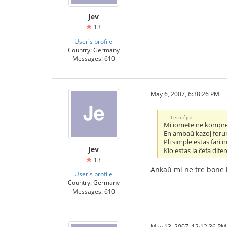
Jev
13
User's profile
Country: Germany
Messages: 610
May 6, 2007, 6:38:26 PM
Terurĉjo:
Mi iomete ne komprena
En ambaŭ kazoj foruma
Pli simple estas fari 
Jev
Kio estas la ĉefa dife
13
Ankaŭ mi ne tre bone 
User's profile
Country: Germany
Messages: 610
May 13, 2007, 12:12:36 PM