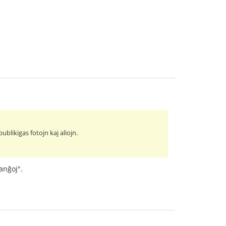
blikigas fotojn kaj aliojn.
anĝoj".