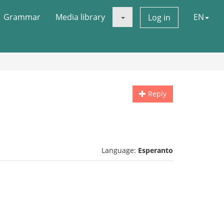
Grammar
Media library
EN
Log in
Reply
Language:
Esperanto