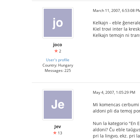
March 11, 2007, 6:53:08 P
Kelkajn - eble ĝenerale
Kiel trovi inter la kr
Kelkajn temojn ni tran
joco
2
User's profile
Country: Hungary
Messages: 225
May 4, 2007, 1:05:29 PM
Mi komencas cerbumi pr
aldoni pli da temoj po
Nun la kategorio "En Es
Jev
aldoni? Ĉu eble taŭgus 
13
pri la lingvo, ekz. pri