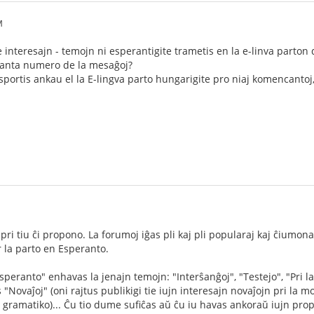
M
 interesajn - temojn ni esperantigite trametis en la e-linva parton 
eskanta numero de la mesaĝoj?
sportis ankau el la E-lingva parto hungarigite pro niaj komencantoj,
i tiu ĉi propono. La forumoj iĝas pli kaj pli popularaj kaj ĉiumon
r la parto en Esperanto.
peranto" enhavas la jenajn temojn: "Interŝanĝoj", "Testejo", "Pri la
"Novaĵoj" (oni rajtus publikigi tie iujn interesajn novaĵojn pri la m
 la gramatiko)... Ĉu tio dume sufiĉas aŭ ĉu iu havas ankoraŭ iujn pro