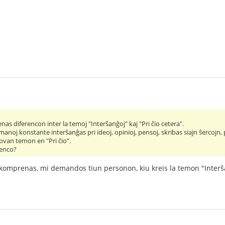
s diferencon inter la temoj "Interŝanĝoj" kaj "Pri ĉio cetera".
noj konstante interŝanĝas pri ideoj, opinioj, pensoj, skribas siajn ŝercojn, pu
novan temon en "Pri ĉio".
renco?
komprenas, mi demandos tiun personon, kiu kreis la temon "Interŝ