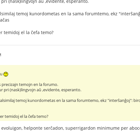
pri (nask)lingvojn aŭ ,evidente, esperanto.
similaj temoj kunordometas en la sama forumtemo, ekz "interŝanĝoj":
aĉas
er temidoj el la ĉefa temo?
M
nu
precizajn temojn en la forumo.
 pri (nask)lingvojn aŭ ,evidente, esperanto.
alsimilaj temoj kunordometas en la sama forumtemo, ekz "interŝanĝoj": birdoj
per temidoj el la ĉefa temo?
 evoluigon, helponte serĉadon, superrigardon minimume per aboco