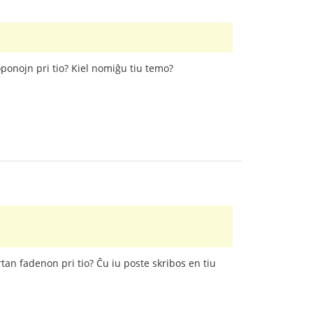
oponojn pri tio? Kiel nomiĝu tiu temo?
tan fadenon pri tio? Ĉu iu poste skribos en tiu