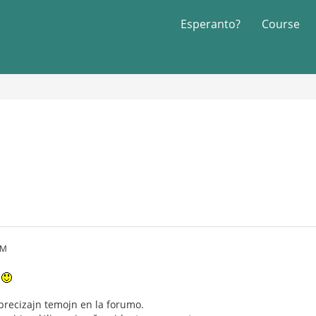
Esperanto?
Course
PM
u
recizajn temojn en la forumo.