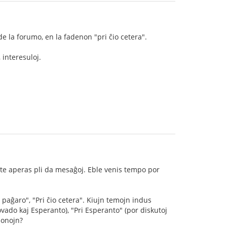
de la forumo, en la fadenon "pri ĉio cetera".
 interesuloj.
ate aperas pli da mesaĝoj. Eble venis tempo por
 paĝaro", "Pri ĉio cetera". Kiujn temojn indus
ovado kaj Esperanto), "Pri Esperanto" (por diskutoj
ponojn?