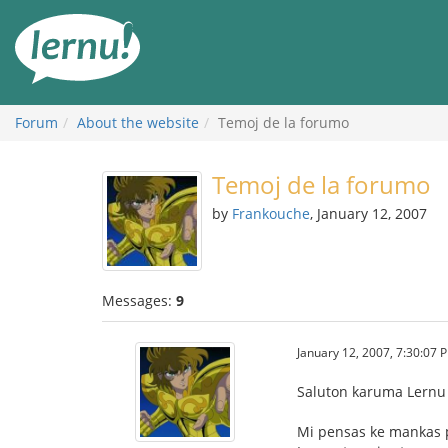
Skip
to
the
content
Forum
About the website
Temoj de la forumo
Temoj de la forumo
by
Frankouche
, January 12, 2007
Messages:
9
January 12, 2007, 7:30:07 
Saluton karuma Lern
Mi pensas ke mankas p