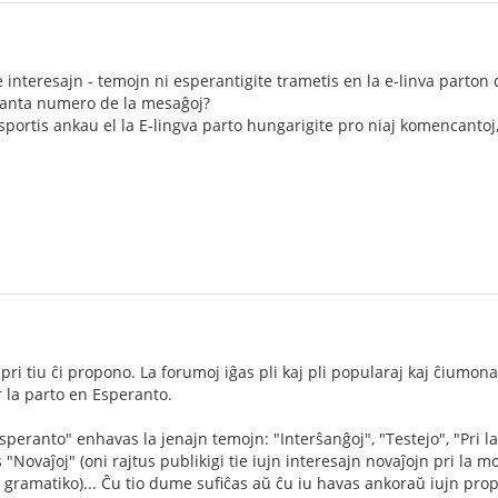
 interesajn - temojn ni esperantigite trametis en la e-linva parton 
eskanta numero de la mesaĝoj?
sportis ankau el la E-lingva parto hungarigite pro niaj komencantoj,
i tiu ĉi propono. La forumoj iĝas pli kaj pli popularaj kaj ĉiumon
r la parto en Esperanto.
peranto" enhavas la jenajn temojn: "Interŝanĝoj", "Testejo", "Pri la
"Novaĵoj" (oni rajtus publikigi tie iujn interesajn novaĵojn pri la m
 la gramatiko)... Ĉu tio dume sufiĉas aŭ ĉu iu havas ankoraŭ iujn pro