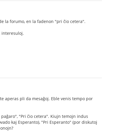
de la forumo, en la fadenon "pri ĉio cetera".
 interesuloj.
ate aperas pli da mesaĝoj. Eble venis tempo por
 paĝaro", "Pri ĉio cetera". Kiujn temojn indus
ovado kaj Esperanto), "Pri Esperanto" (por diskutoj
ponojn?