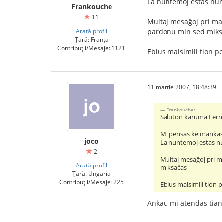
La nuntemoj estas nur 
Frankouche
11
Multaj mesaĝoj pri mal
Arată profil
pardonu min sed miks
Țară: Franța
Contribuții/Mesaje: 1121
Eblus malsimili tion p
11 martie 2007, 18:48:39
Frankouche:
Saluton karuma Ler
Mi pensas ke mankas 
joco
La nuntemoj estas nur
2
Multaj mesaĝoj pri m
Arată profil
miksaĉas
Țară: Ungaria
Contribuții/Mesaje: 225
Eblus malsimili tion 
Ankau mi atendas tian