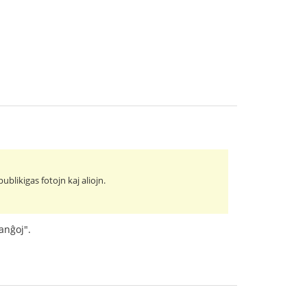
blikigas fotojn kaj aliojn.
anĝoj".