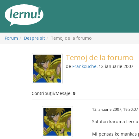
Mergi
la
conținut
Forum
Despre sit
Temoj de la forumo
Temoj de la forumo
de
Frankouche
, 12 ianuarie 2007
Contribuții/Mesaje:
9
12 ianuarie 2007, 19:30:07
Saluton karuma Lern
Mi pensas ke mankas p