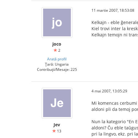
11 martie 2007, 18:53:08
Kelkajn - eble ĝenerale
Kiel trovi inter la kr
Kelkajn temojn ni tran
joco
2
Arată profil
Țară: Ungaria
Contribuții/Mesaje: 225
4 mai 2007, 13:05:29
Mi komencas cerbumi pr
aldoni pli da temoj po
Nun la kategorio "En Es
Jev
aldoni? Ĉu eble taŭgus 
13
pri la lingvo, ekz. pri