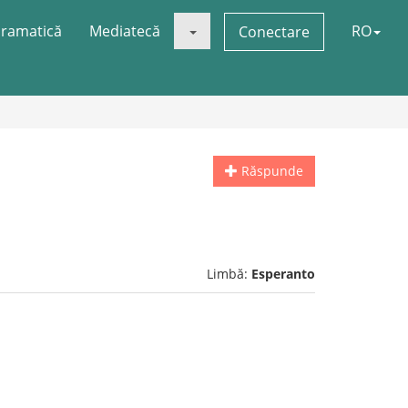
ramatică
Mediatecă
RO
Conectare
Răspunde
Limbă:
Esperanto