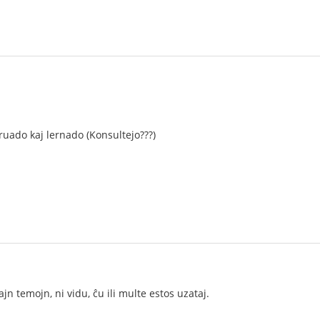
truado kaj lernado (Konsultejo???)
jn temojn, ni vidu, ĉu ili multe estos uzataj.