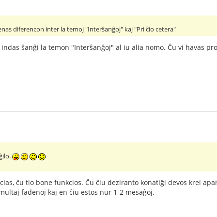
s diferencon inter la temoj "Interŝanĝoj" kaj "Pri ĉio cetera"
e indas ŝanĝi la temon "Interŝanĝoj" al iu alia nomo. Ĉu vi havas pr
ĝilo.
cias, ĉu tio bone funkcios. Ĉu ĉiu deziranto konatiĝi devos krei apar
multaj fadenoj kaj en ĉiu estos nur 1-2 mesaĝoj.