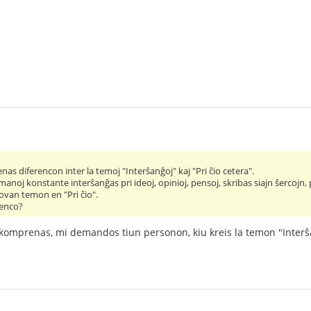
s diferencon inter la temoj "Interŝanĝoj" kaj "Pri ĉio cetera".
noj konstante interŝanĝas pri ideoj, opinioj, pensoj, skribas siajn ŝercojn, pu
novan temon en "Pri ĉio".
renco?
komprenas, mi demandos tiun personon, kiu kreis la temon "Interŝ