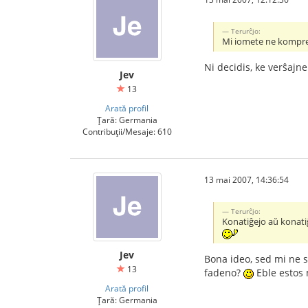
Terurĉjo:
Mi iomete ne komprena
Ni decidis, ke verŝajn
Jev
13
Arată profil
Țară: Germania
Contribuții/Mesaje: 610
13 mai 2007, 14:36:54
Terurĉjo:
Konatiĝejo aŭ konati
Jev
Bona ideo, sed mi ne s
13
fadeno?
Eble estos 
Arată profil
Țară: Germania