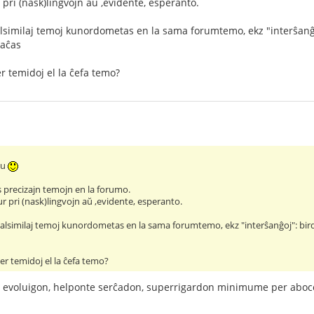
pri (nask)lingvojn aŭ ,evidente, esperanto.
similaj temoj kunordometas en la sama forumtemo, ekz "interŝanĝoj":
aĉas
er temidoj el la ĉefa temo?
nu
precizajn temojn en la forumo.
 pri (nask)lingvojn aŭ ,evidente, esperanto.
alsimilaj temoj kunordometas en la sama forumtemo, ekz "interŝanĝoj": birdoj
per temidoj el la ĉefa temo?
 evoluigon, helponte serĉadon, superrigardon minimume per aboco