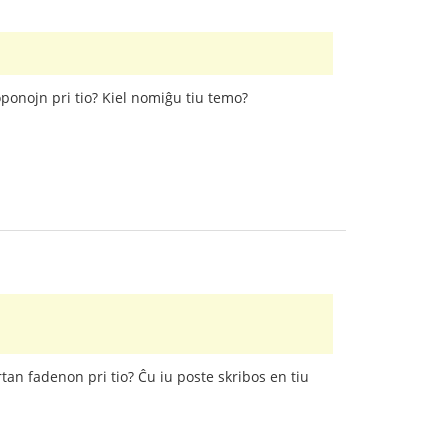
oponojn pri tio? Kiel nomiĝu tiu temo?
tan fadenon pri tio? Ĉu iu poste skribos en tiu