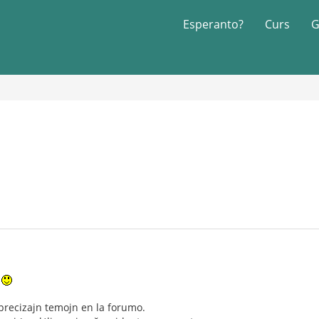
Esperanto?
Curs
G
u
recizajn temojn en la forumo.