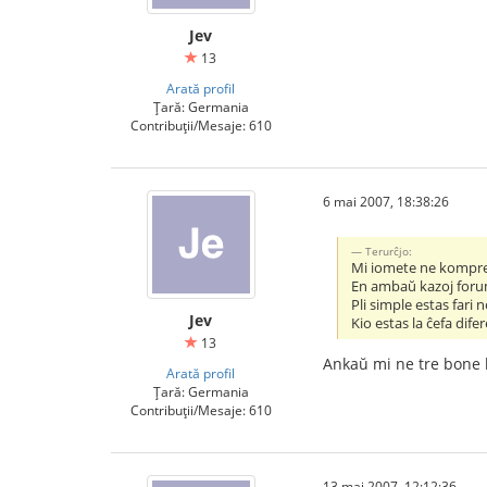
Jev
13
Arată profil
Țară: Germania
Contribuții/Mesaje: 610
6 mai 2007, 18:38:26
Terurĉjo:
Mi iomete ne komprena
En ambaŭ kazoj foruma
Pli simple estas fari 
Jev
Kio estas la ĉefa dife
13
Ankaŭ mi ne tre bone 
Arată profil
Țară: Germania
Contribuții/Mesaje: 610
13 mai 2007, 12:12:36