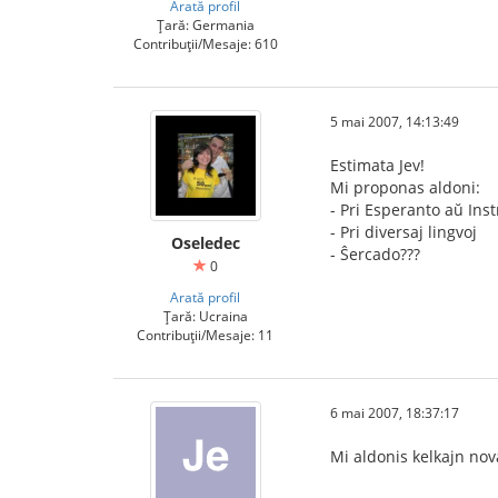
Arată profil
Țară: Germania
Contribuții/Mesaje: 610
5 mai 2007, 14:13:49
Estimata Jev!
Mi proponas aldoni:
- Pri Esperanto aŭ Ins
- Pri diversaj lingvoj
Oseledec
- Ŝercado???
0
Arată profil
Țară: Ucraina
Contribuții/Mesaje: 11
6 mai 2007, 18:37:17
Mi aldonis kelkajn nova