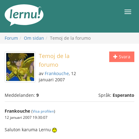
Till
sidans
Meny
innehåll
Forum
Om sidan
Temoj de la forumo
Temoj de la
Svara
forumo
av
Frankouche
, 12
januari 2007
Meddelanden:
9
Språk:
Esperanto
Frankouche
(
Visa profilen
)
12 januari 2007 19:30:07
Saluton karuma Lernu