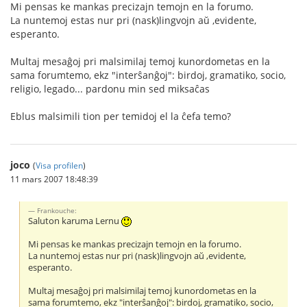
Mi pensas ke mankas precizajn temojn en la forumo.
La nuntemoj estas nur pri (nask)lingvojn aŭ ,evidente,
esperanto.
Multaj mesaĝoj pri malsimilaj temoj kunordometas en la
sama forumtemo, ekz "interŝanĝoj": birdoj, gramatiko, socio,
religio, legado... pardonu min sed miksaĉas
Eblus malsimili tion per temidoj el la ĉefa temo?
joco
(
Visa profilen
)
11 mars 2007 18:48:39
Frankouche:
Saluton karuma Lernu
Mi pensas ke mankas precizajn temojn en la forumo.
La nuntemoj estas nur pri (nask)lingvojn aŭ ,evidente,
esperanto.
Multaj mesaĝoj pri malsimilaj temoj kunordometas en la
sama forumtemo, ekz "interŝanĝoj": birdoj, gramatiko, socio,