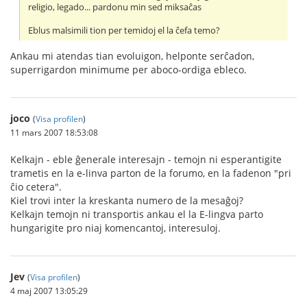
religio, legado... pardonu min sed miksaĉas
Eblus malsimili tion per temidoj el la ĉefa temo?
Ankau mi atendas tian evoluigon, helponte serĉadon,
superrigardon minimume per aboco-ordiga ebleco.
joco
(
Visa profilen
)
11 mars 2007 18:53:08
Kelkajn - eble ĝenerale interesajn - temojn ni esperantigite
trametis en la e-linva parton de la forumo, en la fadenon "pri
ĉio cetera".
Kiel trovi inter la kreskanta numero de la mesaĝoj?
Kelkajn temojn ni transportis ankau el la E-lingva parto
hungarigite pro niaj komencantoj, interesuloj.
Jev
(
Visa profilen
)
4 maj 2007 13:05:29