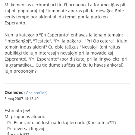
Mi komencas cerbumi pri tiu ĉi propono. La forumoj iĝas pli
kaj pli popularaj kaj ĉiumonate aperas pli da mesaĝoj. Eble
venis tempo por aldoni pli da temoj por la parto en
Esperanto.
Nun la kategorio "En Esperanto" enhavas la jenajn temojn:
"Interŝanĝoj", "Testejo", "Pri la paĝaro", "Pri ĉio cetera". Kiujn
temojn indus aldoni? Ĉu eble taŭgus "Novaĵoj" (oni rajtus
publikigi tie iujn interesajn novaĵojn pri la movado kaj
Esperanto), "Pri Esperanto" (por diskutoj pri la lingvo, ekz. pri
la gramatiko)... Ĉu tio dume sufiĉas aŭ ĉu iu havas ankoraŭ
iujn proponojn?
Oseledec
(
Visa profilen
)
5 maj 2007 14:13:49
Estimata Jev!
Mi proponas aldoni:
- Pri Esperanto aŭ Instruado kaj lernado (Konsultejo???)
- Pri diversaj lingvoj
- Ŝercado???