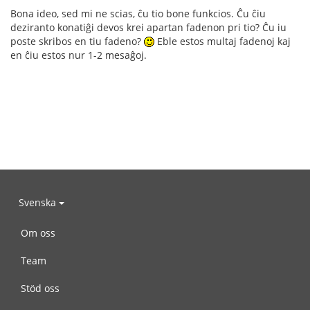
Bona ideo, sed mi ne scias, ĉu tio bone funkcios. Ĉu ĉiu
deziranto konatiĝi devos krei apartan fadenon pri tio? Ĉu iu
poste skribos en tiu fadeno?
Eble estos multaj fadenoj kaj
en ĉiu estos nur 1-2 mesaĝoj.
Svenska
Om oss
Team
Stöd oss