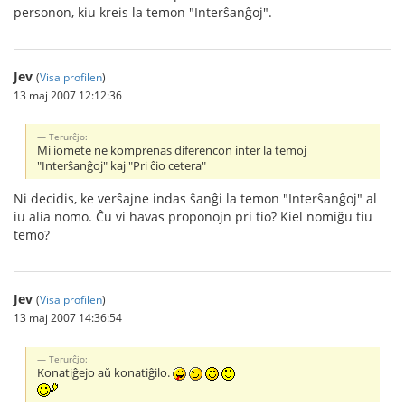
personon, kiu kreis la temon "Interŝanĝoj".
Jev
(
Visa profilen
)
13 maj 2007 12:12:36
Terurĉjo:
Mi iomete ne komprenas diferencon inter la temoj
"Interŝanĝoj" kaj "Pri ĉio cetera"
Ni decidis, ke verŝajne indas ŝanĝi la temon "Interŝanĝoj" al
iu alia nomo. Ĉu vi havas proponojn pri tio? Kiel nomiĝu tiu
temo?
Jev
(
Visa profilen
)
13 maj 2007 14:36:54
Terurĉjo:
Konatiĝejo aŭ konatiĝilo.