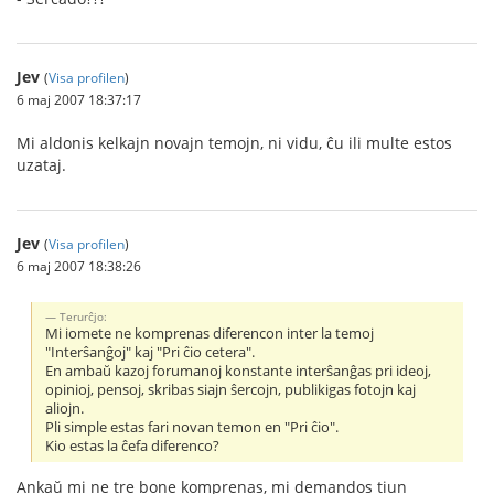
Jev
(
Visa profilen
)
6 maj 2007 18:37:17
Mi aldonis kelkajn novajn temojn, ni vidu, ĉu ili multe estos
uzataj.
Jev
(
Visa profilen
)
6 maj 2007 18:38:26
Terurĉjo:
Mi iomete ne komprenas diferencon inter la temoj
"Interŝanĝoj" kaj "Pri ĉio cetera".
En ambaŭ kazoj forumanoj konstante interŝanĝas pri ideoj,
opinioj, pensoj, skribas siajn ŝercojn, publikigas fotojn kaj
aliojn.
Pli simple estas fari novan temon en "Pri ĉio".
Kio estas la ĉefa diferenco?
Ankaŭ mi ne tre bone komprenas, mi demandos tiun