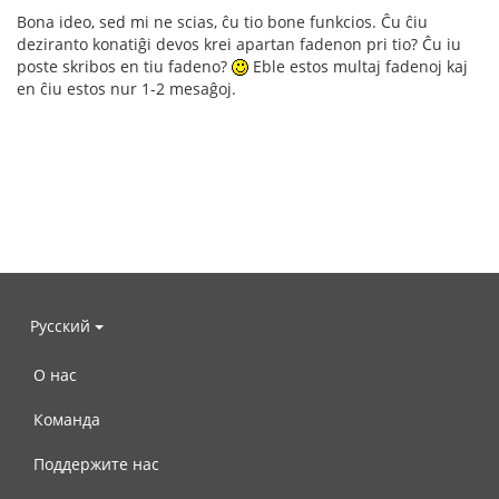
Bona ideo, sed mi ne scias, ĉu tio bone funkcios. Ĉu ĉiu
deziranto konatiĝi devos krei apartan fadenon pri tio? Ĉu iu
poste skribos en tiu fadeno?
Eble estos multaj fadenoj kaj
en ĉiu estos nur 1-2 mesaĝoj.
Русский
О нас
Команда
Поддержите нас