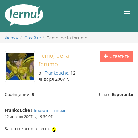
К
содержанию
Мен
Форум
О сайте
Temoj de la forumo
Temoj de la
Ответить
forumo
от
Frankouche
, 12
января 2007 г.
Сообщений:
9
Язык:
Esperanto
Frankouche
(
Показать профиль
)
12 января 2007 г., 19:30:07
Saluton karuma Lernu