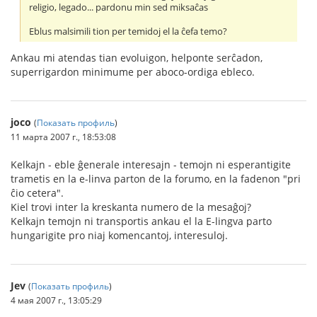
religio, legado... pardonu min sed miksaĉas
Eblus malsimili tion per temidoj el la ĉefa temo?
Ankau mi atendas tian evoluigon, helponte serĉadon,
superrigardon minimume per aboco-ordiga ebleco.
joco
(
Показать профиль
)
11 марта 2007 г., 18:53:08
Kelkajn - eble ĝenerale interesajn - temojn ni esperantigite
trametis en la e-linva parton de la forumo, en la fadenon "pri
ĉio cetera".
Kiel trovi inter la kreskanta numero de la mesaĝoj?
Kelkajn temojn ni transportis ankau el la E-lingva parto
hungarigite pro niaj komencantoj, interesuloj.
Jev
(
Показать профиль
)
4 мая 2007 г., 13:05:29