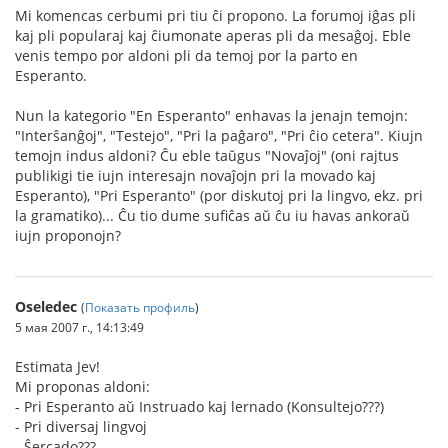
Mi komencas cerbumi pri tiu ĉi propono. La forumoj iĝas pli
kaj pli popularaj kaj ĉiumonate aperas pli da mesaĝoj. Eble
venis tempo por aldoni pli da temoj por la parto en
Esperanto.
Nun la kategorio "En Esperanto" enhavas la jenajn temojn:
"Interŝanĝoj", "Testejo", "Pri la paĝaro", "Pri ĉio cetera". Kiujn
temojn indus aldoni? Ĉu eble taŭgus "Novaĵoj" (oni rajtus
publikigi tie iujn interesajn novaĵojn pri la movado kaj
Esperanto), "Pri Esperanto" (por diskutoj pri la lingvo, ekz. pri
la gramatiko)... Ĉu tio dume sufiĉas aŭ ĉu iu havas ankoraŭ
iujn proponojn?
Oseledec
(
Показать профиль
)
5 мая 2007 г., 14:13:49
Estimata Jev!
Mi proponas aldoni:
- Pri Esperanto aŭ Instruado kaj lernado (Konsultejo???)
- Pri diversaj lingvoj
- Ŝercado???