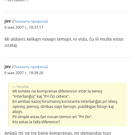
Jev
(
Показать профиль
)
6 мая 2007 г., 18:37:17
Mi aldonis kelkajn novajn temojn, ni vidu, ĉu ili multe estos
uzataj.
Jev
(
Показать профиль
)
6 мая 2007 г., 18:38:26
Terurĉjo:
Mi iomete ne komprenas diferencon inter la temoj
"Interŝanĝoj" kaj "Pri ĉio cetera".
En ambaŭ kazoj forumanoj konstante interŝanĝas pri ideoj,
opinioj, pensoj, skribas siajn ŝercojn, publikigas fotojn kaj
aliojn.
Pli simple estas fari novan temon en "Pri ĉio".
Kio estas la ĉefa diferenco?
Ankaŭ mi ne tre bone komprenas, mi demandos tiun