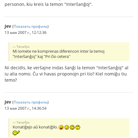
personon, kiu kreis la temon "Interŝanĝoj".
Jev
(
Показать профиль
)
13 мая 2007 г., 12:12:36
Terurĉjo:
Mi iomete ne komprenas diferencon inter la temoj
"Interŝanĝoj" kaj "Pri ĉio cetera"
Ni decidis, ke verŝajne indas ŝanĝi la temon "Interŝanĝoj" al
iu alia nomo. Ĉu vi havas proponojn pri tio? Kiel nomiĝu tiu
temo?
Jev
(
Показать профиль
)
13 мая 2007 г., 14:36:54
Terurĉjo:
Konatiĝejo aŭ konatiĝilo.