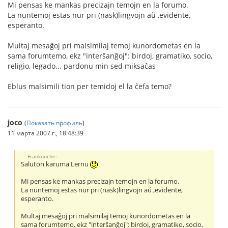
Mi pensas ke mankas precizajn temojn en la forumo.
La nuntemoj estas nur pri (nask)lingvojn aŭ ,evidente,
esperanto.
Multaj mesaĝoj pri malsimilaj temoj kunordometas en la
sama forumtemo, ekz "interŝanĝoj": birdoj, gramatiko, socio,
religio, legado... pardonu min sed miksaĉas
Eblus malsimili tion per temidoj el la ĉefa temo?
joco
(
Показать профиль
)
11 марта 2007 г., 18:48:39
Frankouche:
Saluton karuma Lernu
Mi pensas ke mankas precizajn temojn en la forumo.
La nuntemoj estas nur pri (nask)lingvojn aŭ ,evidente,
esperanto.
Multaj mesaĝoj pri malsimilaj temoj kunordometas en la
sama forumtemo, ekz "interŝanĝoj": birdoj, gramatiko, socio,