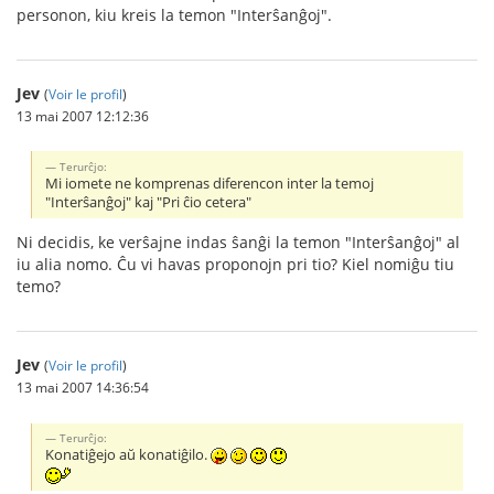
personon, kiu kreis la temon "Interŝanĝoj".
Jev
(
Voir le profil
)
13 mai 2007 12:12:36
Terurĉjo:
Mi iomete ne komprenas diferencon inter la temoj
"Interŝanĝoj" kaj "Pri ĉio cetera"
Ni decidis, ke verŝajne indas ŝanĝi la temon "Interŝanĝoj" al
iu alia nomo. Ĉu vi havas proponojn pri tio? Kiel nomiĝu tiu
temo?
Jev
(
Voir le profil
)
13 mai 2007 14:36:54
Terurĉjo:
Konatiĝejo aŭ konatiĝilo.