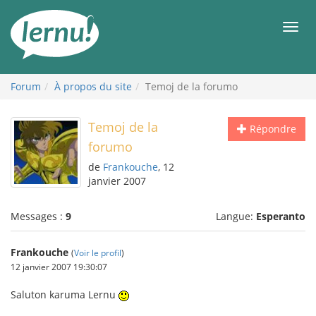
Aller
au
Men
contenu
Forum
À propos du site
Temoj de la forumo
Temoj de la
Répondre
forumo
de
Frankouche
, 12
janvier 2007
Messages :
9
Langue:
Esperanto
Frankouche
(
Voir le profil
)
12 janvier 2007 19:30:07
Saluton karuma Lernu