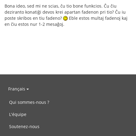
Bona ideo, sed mi ne scias, ĉu tio bone funkcios. Ĉu ĉiu
deziranto konatiĝi devos krei apartan fadenon pri tio? Ĉu iu
poste skribos en tiu fadeno?
Eble estos multaj fadenoj kaj
en ĉiu estos nur 1-2 mesaĝoj.
Français
Qui sommes-nous ?
L'équipe
Soutenez-nous