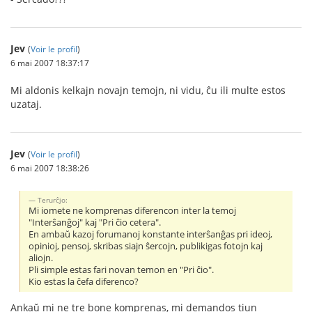
Jev
(
Voir le profil
)
6 mai 2007 18:37:17
Mi aldonis kelkajn novajn temojn, ni vidu, ĉu ili multe estos
uzataj.
Jev
(
Voir le profil
)
6 mai 2007 18:38:26
Terurĉjo:
Mi iomete ne komprenas diferencon inter la temoj
"Interŝanĝoj" kaj "Pri ĉio cetera".
En ambaŭ kazoj forumanoj konstante interŝanĝas pri ideoj,
opinioj, pensoj, skribas siajn ŝercojn, publikigas fotojn kaj
aliojn.
Pli simple estas fari novan temon en "Pri ĉio".
Kio estas la ĉefa diferenco?
Ankaŭ mi ne tre bone komprenas, mi demandos tiun