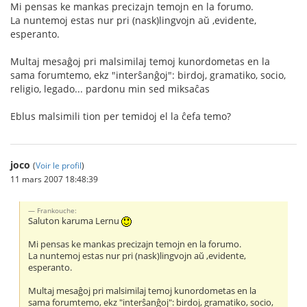
Mi pensas ke mankas precizajn temojn en la forumo.
La nuntemoj estas nur pri (nask)lingvojn aŭ ,evidente,
esperanto.
Multaj mesaĝoj pri malsimilaj temoj kunordometas en la
sama forumtemo, ekz "interŝanĝoj": birdoj, gramatiko, socio,
religio, legado... pardonu min sed miksaĉas
Eblus malsimili tion per temidoj el la ĉefa temo?
joco
(
Voir le profil
)
11 mars 2007 18:48:39
Frankouche:
Saluton karuma Lernu
Mi pensas ke mankas precizajn temojn en la forumo.
La nuntemoj estas nur pri (nask)lingvojn aŭ ,evidente,
esperanto.
Multaj mesaĝoj pri malsimilaj temoj kunordometas en la
sama forumtemo, ekz "interŝanĝoj": birdoj, gramatiko, socio,