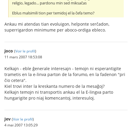
religio, legado... pardonu min sed miksaĉas
Eblus malsimili tion per temidoj el la ĉefa temo?
Ankau mi atendas tian evoluigon, helponte serĉadon,
superrigardon minimume per aboco-ordiga ebleco.
joco
(
Voir le profil
)
11 mars 2007 18:53:08
Kelkajn - eble ĝenerale interesajn - temojn ni esperantigite
trametis en la e-linva parton de la forumo, en la fadenon "pri
ĉio cetera".
Kiel trovi inter la kreskanta numero de la mesaĝoj?
Kelkajn temojn ni transportis ankau el la E-lingva parto
hungarigite pro niaj komencantoj, interesuloj.
Jev
(
Voir le profil
)
4 mai 2007 13:05:29