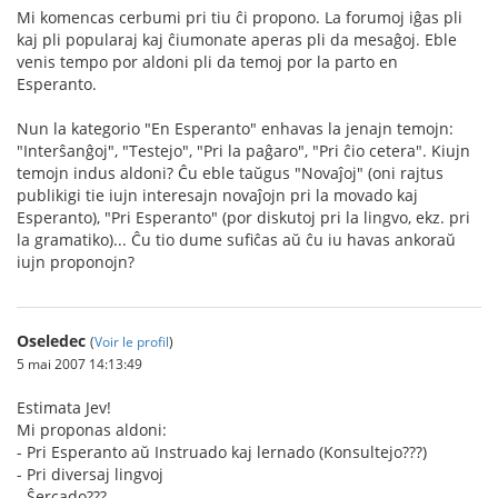
Mi komencas cerbumi pri tiu ĉi propono. La forumoj iĝas pli
kaj pli popularaj kaj ĉiumonate aperas pli da mesaĝoj. Eble
venis tempo por aldoni pli da temoj por la parto en
Esperanto.
Nun la kategorio "En Esperanto" enhavas la jenajn temojn:
"Interŝanĝoj", "Testejo", "Pri la paĝaro", "Pri ĉio cetera". Kiujn
temojn indus aldoni? Ĉu eble taŭgus "Novaĵoj" (oni rajtus
publikigi tie iujn interesajn novaĵojn pri la movado kaj
Esperanto), "Pri Esperanto" (por diskutoj pri la lingvo, ekz. pri
la gramatiko)... Ĉu tio dume sufiĉas aŭ ĉu iu havas ankoraŭ
iujn proponojn?
Oseledec
(
Voir le profil
)
5 mai 2007 14:13:49
Estimata Jev!
Mi proponas aldoni:
- Pri Esperanto aŭ Instruado kaj lernado (Konsultejo???)
- Pri diversaj lingvoj
- Ŝercado???