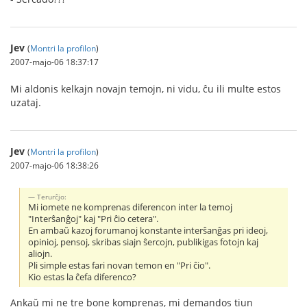
Jev
(
Montri la profilon
)
2007-majo-06 18:37:17
Mi aldonis kelkajn novajn temojn, ni vidu, ĉu ili multe estos
uzataj.
Jev
(
Montri la profilon
)
2007-majo-06 18:38:26
Terurĉjo:
Mi iomete ne komprenas diferencon inter la temoj
"Interŝanĝoj" kaj "Pri ĉio cetera".
En ambaŭ kazoj forumanoj konstante interŝanĝas pri ideoj,
opinioj, pensoj, skribas siajn ŝercojn, publikigas fotojn kaj
aliojn.
Pli simple estas fari novan temon en "Pri ĉio".
Kio estas la ĉefa diferenco?
Ankaŭ mi ne tre bone komprenas, mi demandos tiun