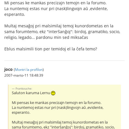
Mi pensas ke mankas precizajn temojn en la forumo.
La nuntemoj estas nur pri (nask)lingvojn aŭ ,evidente,
esperanto.
Multaj mesaĝoj pri malsimilaj temoj kunordometas en la
sama forumtemo, ekz "interŝanĝoj": birdoj, gramatiko, socio,
religio, legado... pardonu min sed miksaĉas
Eblus malsimili tion per temidoj el la ĉefa temo?
joco
(
Montri la profilon
)
2007-marto-11 18:48:39
Frankouche:
Saluton karuma Lernu
Mi pensas ke mankas precizajn temojn en la forumo.
La nuntemoj estas nur pri (nask)lingvojn aŭ ,evidente,
esperanto.
Multaj mesaĝoj pri malsimilaj temoj kunordometas en la
sama forumtemo, ekz "interŝanĝoj": birdoj, gramatiko, socio,