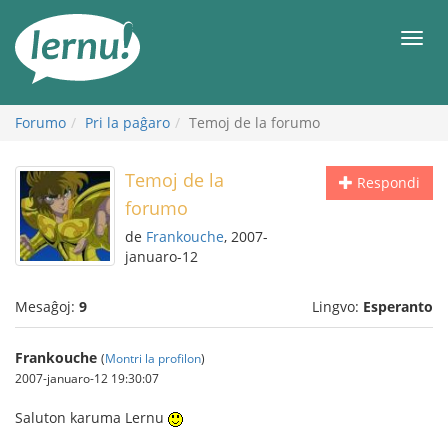
Al
la
Men
enhavo
Forumo
Pri la paĝaro
Temoj de la forumo
Temoj de la
Respondi
forumo
de
Frankouche
, 2007-
januaro-12
Mesaĝoj:
9
Lingvo:
Esperanto
Frankouche
(
Montri la profilon
)
2007-januaro-12 19:30:07
Saluton karuma Lernu