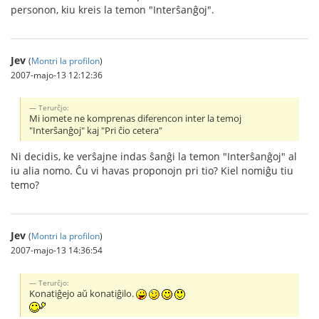
personon, kiu kreis la temon "Interŝanĝoj".
Jev
(
Montri la profilon
)
2007-majo-13 12:12:36
Terurĉjo:
Mi iomete ne komprenas diferencon inter la temoj
"Interŝanĝoj" kaj "Pri ĉio cetera"
Ni decidis, ke verŝajne indas ŝanĝi la temon "Interŝanĝoj" al
iu alia nomo. Ĉu vi havas proponojn pri tio? Kiel nomiĝu tiu
temo?
Jev
(
Montri la profilon
)
2007-majo-13 14:36:54
Terurĉjo:
Konatiĝejo aŭ konatiĝilo.