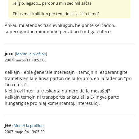
religio, legado... pardonu min sed miksaĉas
Eblus malsimili tion per temidoj el la ĉefa temo?
Ankau mi atendas tian evoluigon, helponte serĉadon,
superrigardon minimume per aboco-ordiga ebleco.
joco
(
Montri la profilon
)
2007-marto-11 18:53:08
Kelkajn - eble ĝenerale interesajn - temojn ni esperantigite
trametis en la e-linva parton de la forumo, en la fadenon "pri
ĉio cetera".
Kiel trovi inter la kreskanta numero de la mesaĝoj?
Kelkajn temojn ni transportis ankau el la E-lingva parto
hungarigite pro niaj komencantoj, interesuloj.
Jev
(
Montri la profilon
)
2007-majo-04 13:05:29