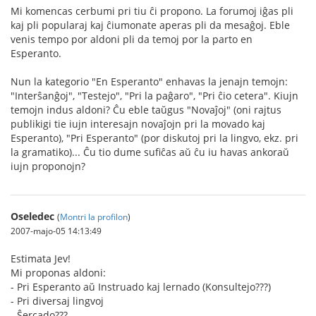
Mi komencas cerbumi pri tiu ĉi propono. La forumoj iĝas pli
kaj pli popularaj kaj ĉiumonate aperas pli da mesaĝoj. Eble
venis tempo por aldoni pli da temoj por la parto en
Esperanto.
Nun la kategorio "En Esperanto" enhavas la jenajn temojn:
"Interŝanĝoj", "Testejo", "Pri la paĝaro", "Pri ĉio cetera". Kiujn
temojn indus aldoni? Ĉu eble taŭgus "Novaĵoj" (oni rajtus
publikigi tie iujn interesajn novaĵojn pri la movado kaj
Esperanto), "Pri Esperanto" (por diskutoj pri la lingvo, ekz. pri
la gramatiko)... Ĉu tio dume sufiĉas aŭ ĉu iu havas ankoraŭ
iujn proponojn?
Oseledec
(
Montri la profilon
)
2007-majo-05 14:13:49
Estimata Jev!
Mi proponas aldoni:
- Pri Esperanto aŭ Instruado kaj lernado (Konsultejo???)
- Pri diversaj lingvoj
- Ŝercado???