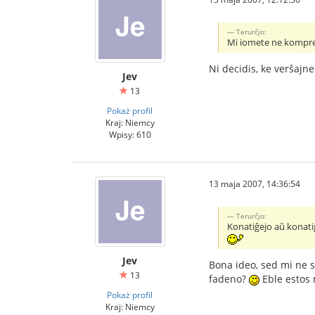
Terurĉjo:
Mi iomete ne komprena
Ni decidis, ke verŝajn
Jev
13
Pokaż profil
Kraj: Niemcy
Wpisy: 610
13 maja 2007, 14:36:54
Terurĉjo:
Konatiĝejo aŭ konati
Jev
Bona ideo, sed mi ne s
13
fadeno?
Eble estos 
Pokaż profil
Kraj: Niemcy