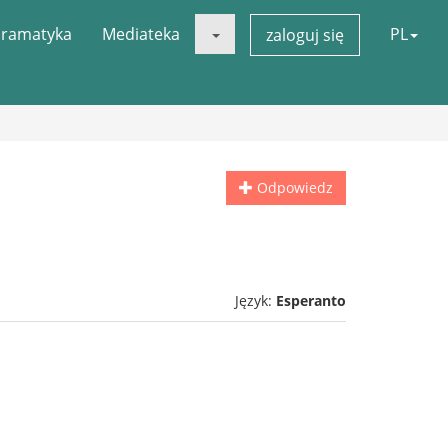
ramatyka
Mediateka
PL
zaloguj się
Odpowiedz
Język:
Esperanto