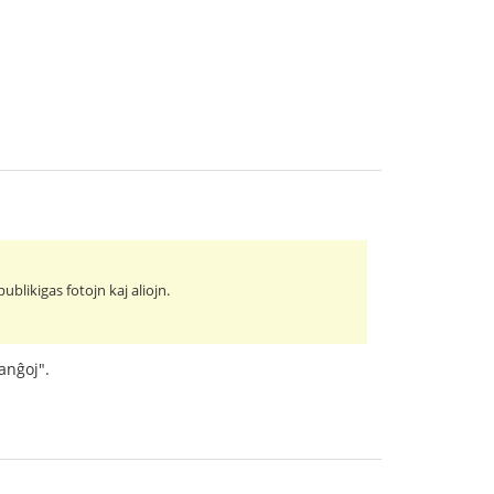
blikigas fotojn kaj aliojn.
anĝoj".