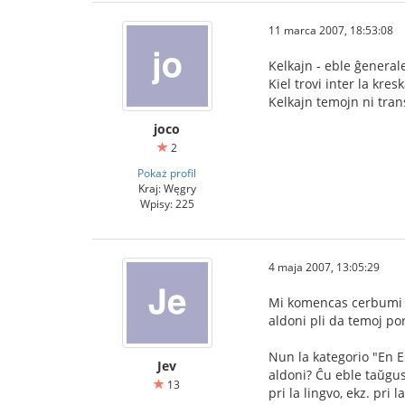
11 marca 2007, 18:53:08
Kelkajn - eble ĝenerale
Kiel trovi inter la kr
Kelkajn temojn ni tran
joco
2
Pokaż profil
Kraj: Węgry
Wpisy: 225
4 maja 2007, 13:05:29
Mi komencas cerbumi pr
aldoni pli da temoj po
Nun la kategorio "En Es
Jev
aldoni? Ĉu eble taŭgus 
13
pri la lingvo, ekz. pri