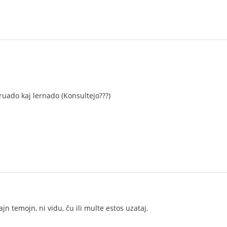
truado kaj lernado (Konsultejo???)
jn temojn, ni vidu, ĉu ili multe estos uzataj.