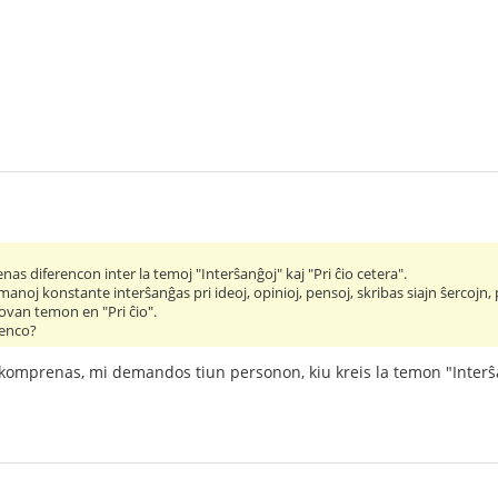
s diferencon inter la temoj "Interŝanĝoj" kaj "Pri ĉio cetera".
noj konstante interŝanĝas pri ideoj, opinioj, pensoj, skribas siajn ŝercojn, pu
novan temon en "Pri ĉio".
renco?
komprenas, mi demandos tiun personon, kiu kreis la temon "Interŝ