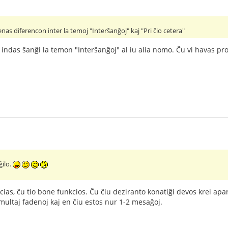
s diferencon inter la temoj "Interŝanĝoj" kaj "Pri ĉio cetera"
e indas ŝanĝi la temon "Interŝanĝoj" al iu alia nomo. Ĉu vi havas pr
ĝilo.
cias, ĉu tio bone funkcios. Ĉu ĉiu deziranto konatiĝi devos krei apar
multaj fadenoj kaj en ĉiu estos nur 1-2 mesaĝoj.