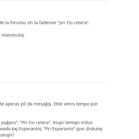
de la forumo, en la fadenon "pri ĉio cetera".
 interesuloj.
ate aperas pli da mesaĝoj. Eble venis tempo por
 paĝaro", "Pri ĉio cetera". Kiujn temojn indus
ovado kaj Esperanto), "Pri Esperanto" (por diskutoj
ponojn?