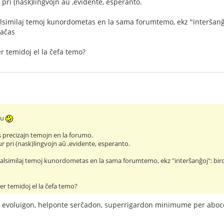
pri (nask)lingvojn aŭ ,evidente, esperanto.
similaj temoj kunordometas en la sama forumtemo, ekz "interŝanĝoj":
aĉas
er temidoj el la ĉefa temo?
nu
precizajn temojn en la forumo.
 pri (nask)lingvojn aŭ ,evidente, esperanto.
alsimilaj temoj kunordometas en la sama forumtemo, ekz "interŝanĝoj": birdoj
per temidoj el la ĉefa temo?
 evoluigon, helponte serĉadon, superrigardon minimume per aboco