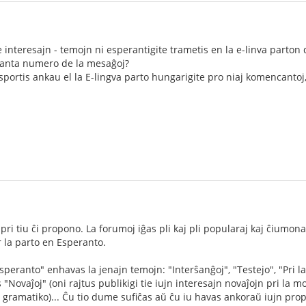
 interesajn - temojn ni esperantigite trametis en la e-linva parton 
eskanta numero de la mesaĝoj?
sportis ankau el la E-lingva parto hungarigite pro niaj komencantoj,
i tiu ĉi propono. La forumoj iĝas pli kaj pli popularaj kaj ĉiumon
r la parto en Esperanto.
peranto" enhavas la jenajn temojn: "Interŝanĝoj", "Testejo", "Pri la
"Novaĵoj" (oni rajtus publikigi tie iujn interesajn novaĵojn pri la m
 la gramatiko)... Ĉu tio dume sufiĉas aŭ ĉu iu havas ankoraŭ iujn pro