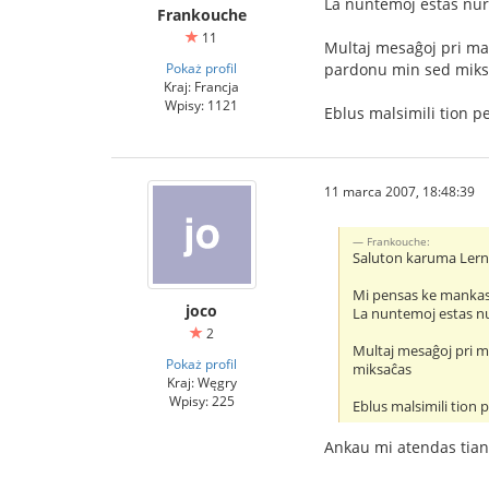
La nuntemoj estas nur 
Frankouche
11
Multaj mesaĝoj pri mal
Pokaż profil
pardonu min sed miks
Kraj: Francja
Wpisy: 1121
Eblus malsimili tion p
11 marca 2007, 18:48:39
Frankouche:
Saluton karuma Ler
Mi pensas ke mankas 
joco
La nuntemoj estas nur
2
Multaj mesaĝoj pri m
Pokaż profil
miksaĉas
Kraj: Węgry
Wpisy: 225
Eblus malsimili tion 
Ankau mi atendas tian