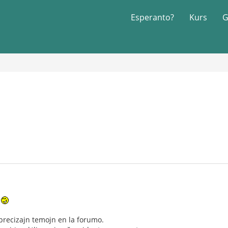
Esperanto?
Kurs
G
u
recizajn temojn en la forumo.