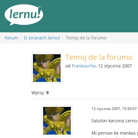
Więcej
Forum
O stronach lernu!
Temoj de la forumo
Temoj de la forumo
od
Frankouche
, 12 stycznia 2007
Wpisy:
9
12 stycznia 2007, 19:30:07
Saluton karuma Lern
Mi pensas ke mankas p