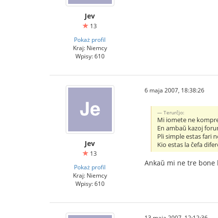
Jev
13
Pokaż profil
Kraj: Niemcy
Wpisy: 610
6 maja 2007, 18:38:26
Terurĉjo:
Mi iomete ne komprena
En ambaŭ kazoj foruma
Pli simple estas fari 
Jev
Kio estas la ĉefa dife
13
Ankaŭ mi ne tre bone 
Pokaż profil
Kraj: Niemcy
Wpisy: 610
13 maja 2007, 12:12:36