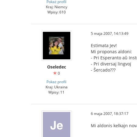
Pokaż profil
Kraj: Niemcy
Wpisy: 610
5 maja 2007, 14:13:49
Estimata Jev!
Mi proponas aldoni:
- Pri Esperanto aŭ Ins
- Pri diversaj lingvoj
Oseledec
- Ŝercado???
0
Pokaż profil
Kraj: Ukraina
Wpisy: 11
6 maja 2007, 18:37:17
Mi aldonis kelkajn nova