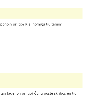
oponojn pri tio? Kiel nomiĝu tiu temo?
tan fadenon pri tio? Ĉu iu poste skribos en tiu