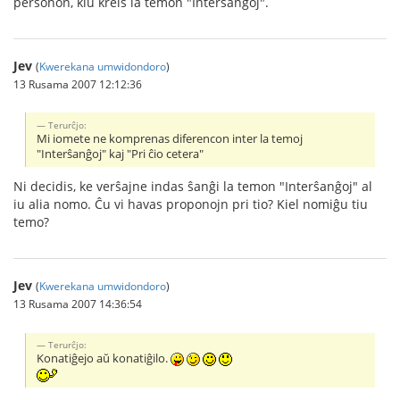
personon, kiu kreis la temon "Interŝanĝoj".
Jev
(
Kwerekana umwidondoro
)
13 Rusama 2007 12:12:36
Terurĉjo:
Mi iomete ne komprenas diferencon inter la temoj
"Interŝanĝoj" kaj "Pri ĉio cetera"
Ni decidis, ke verŝajne indas ŝanĝi la temon "Interŝanĝoj" al
iu alia nomo. Ĉu vi havas proponojn pri tio? Kiel nomiĝu tiu
temo?
Jev
(
Kwerekana umwidondoro
)
13 Rusama 2007 14:36:54
Terurĉjo:
Konatiĝejo aŭ konatiĝilo.