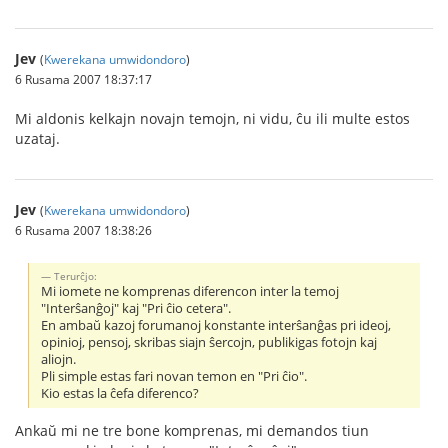
Jev
(
Kwerekana umwidondoro
)
6 Rusama 2007 18:37:17
Mi aldonis kelkajn novajn temojn, ni vidu, ĉu ili multe estos
uzataj.
Jev
(
Kwerekana umwidondoro
)
6 Rusama 2007 18:38:26
Terurĉjo:
Mi iomete ne komprenas diferencon inter la temoj
"Interŝanĝoj" kaj "Pri ĉio cetera".
En ambaŭ kazoj forumanoj konstante interŝanĝas pri ideoj,
opinioj, pensoj, skribas siajn ŝercojn, publikigas fotojn kaj
aliojn.
Pli simple estas fari novan temon en "Pri ĉio".
Kio estas la ĉefa diferenco?
Ankaŭ mi ne tre bone komprenas, mi demandos tiun