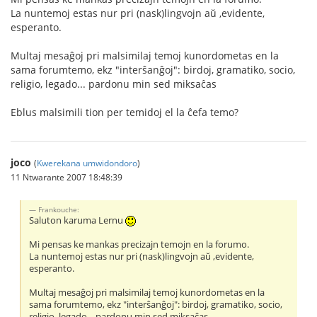
La nuntemoj estas nur pri (nask)lingvojn aŭ ,evidente,
esperanto.
Multaj mesaĝoj pri malsimilaj temoj kunordometas en la
sama forumtemo, ekz "interŝanĝoj": birdoj, gramatiko, socio,
religio, legado... pardonu min sed miksaĉas
Eblus malsimili tion per temidoj el la ĉefa temo?
joco
(
Kwerekana umwidondoro
)
11 Ntwarante 2007 18:48:39
Frankouche:
Saluton karuma Lernu
Mi pensas ke mankas precizajn temojn en la forumo.
La nuntemoj estas nur pri (nask)lingvojn aŭ ,evidente,
esperanto.
Multaj mesaĝoj pri malsimilaj temoj kunordometas en la
sama forumtemo, ekz "interŝanĝoj": birdoj, gramatiko, socio,
religio, legado... pardonu min sed miksaĉas