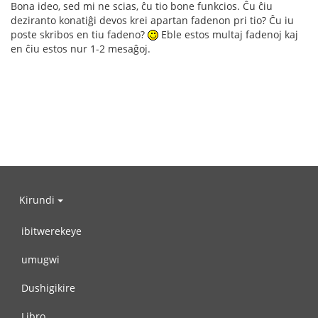
Bona ideo, sed mi ne scias, ĉu tio bone funkcios. Ĉu ĉiu
deziranto konatiĝi devos krei apartan fadenon pri tio? Ĉu iu
poste skribos en tiu fadeno?
Eble estos multaj fadenoj kaj
en ĉiu estos nur 1-2 mesaĝoj.
Kirundi
ibitwerekeye
umugwi
Dushigikire
Libro