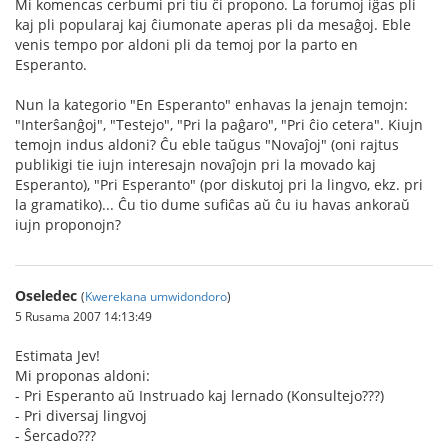
Mi komencas cerbumi pri tiu ĉi propono. La forumoj iĝas pli
kaj pli popularaj kaj ĉiumonate aperas pli da mesaĝoj. Eble
venis tempo por aldoni pli da temoj por la parto en
Esperanto.
Nun la kategorio "En Esperanto" enhavas la jenajn temojn:
"Interŝanĝoj", "Testejo", "Pri la paĝaro", "Pri ĉio cetera". Kiujn
temojn indus aldoni? Ĉu eble taŭgus "Novaĵoj" (oni rajtus
publikigi tie iujn interesajn novaĵojn pri la movado kaj
Esperanto), "Pri Esperanto" (por diskutoj pri la lingvo, ekz. pri
la gramatiko)... Ĉu tio dume sufiĉas aŭ ĉu iu havas ankoraŭ
iujn proponojn?
Oseledec
(
Kwerekana umwidondoro
)
5 Rusama 2007 14:13:49
Estimata Jev!
Mi proponas aldoni:
- Pri Esperanto aŭ Instruado kaj lernado (Konsultejo???)
- Pri diversaj lingvoj
- Ŝercado???