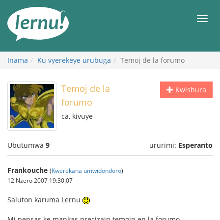
Ku
rupapuro
Urut
rw'ibirimwo
Inama
Ku vyerekeye urubuga
Temoj de la forumo
Temoj de la
Kwishura
forumo
ca, kivuye
Ubutumwa
9
ururimi:
Esperanto
Frankouche
(
Kwerekana umwidondoro
)
12 Nzero 2007 19:30:07
Saluton karuma Lernu
Mi pensas ke mankas precizajn temojn en la forumo.