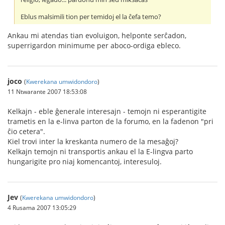
Eblus malsimili tion per temidoj el la ĉefa temo?
Ankau mi atendas tian evoluigon, helponte serĉadon,
superrigardon minimume per aboco-ordiga ebleco.
joco
(
Kwerekana umwidondoro
)
11 Ntwarante 2007 18:53:08
Kelkajn - eble ĝenerale interesajn - temojn ni esperantigite
trametis en la e-linva parton de la forumo, en la fadenon "pri
ĉio cetera".
Kiel trovi inter la kreskanta numero de la mesaĝoj?
Kelkajn temojn ni transportis ankau el la E-lingva parto
hungarigite pro niaj komencantoj, interesuloj.
Jev
(
Kwerekana umwidondoro
)
4 Rusama 2007 13:05:29