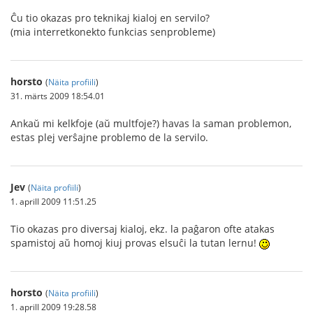
Ĉu tio okazas pro teknikaj kialoj en servilo?
(mia interretkonekto funkcias senprobleme)
horsto
(
Näita profiili
)
31. märts 2009 18:54.01
Ankaŭ mi kelkfoje (aŭ multfoje?) havas la saman problemon,
estas plej verŝajne problemo de la servilo.
Jev
(
Näita profiili
)
1. aprill 2009 11:51.25
Tio okazas pro diversaj kialoj, ekz. la paĝaron ofte atakas
spamistoj aŭ homoj kiuj provas elsuĉi la tutan lernu!
horsto
(
Näita profiili
)
1. aprill 2009 19:28.58