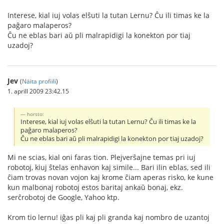
Interese, kial iuj volas elŝuti la tutan Lernu? Ĉu ili timas ke la
paĝaro malaperos?
Ĉu ne eblas bari aŭ pli malrapidigi la konekton por tiaj
uzadoj?
Jev
(
Näita profiili
)
1. aprill 2009 23:42.15
horsto:
Interese, kial iuj volas elŝuti la tutan Lernu? Ĉu ili timas ke la
paĝaro malaperos?
Ĉu ne eblas bari aŭ pli malrapidigi la konekton por tiaj uzadoj?
Mi ne scias, kial oni faras tion. Plejverŝajne temas pri iuj
robotoj, kiuj ŝtelas enhavon kaj simile... Bari ilin eblas, sed ili
ĉiam trovas novan vojon kaj krome ĉiam aperas risko, ke kune
kun malbonaj robotoj estos baritaj ankaŭ bonaj, ekz.
serĉrobotoj de Google, Yahoo ktp.
Krom tio lernu! iĝas pli kaj pli granda kaj nombro de uzantoj