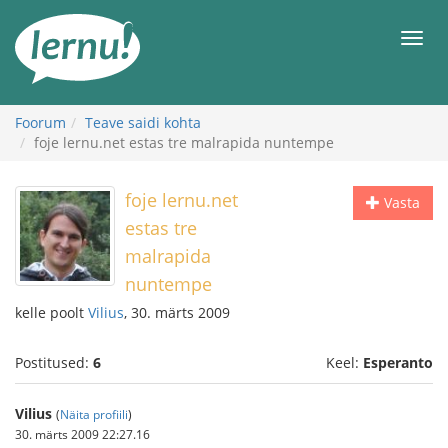
Sisu
juurde
Men
Foorum
Teave saidi kohta
foje lernu.net estas tre malrapida nuntempe
foje lernu.net
Vasta
estas tre
malrapida
nuntempe
kelle poolt
Vilius
, 30. märts 2009
Postitused:
6
Keel:
Esperanto
Vilius
(
Näita profiili
)
30. märts 2009 22:27.16