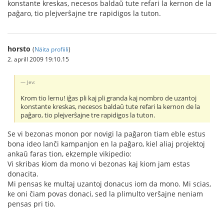
konstante kreskas, necesos baldaŭ tute refari la kernon de la
paĝaro, tio plejverŝajne tre rapidigos la tuton.
horsto
(
Näita profiili
)
2. aprill 2009 19:10.15
Jev:
Krom tio lernu! iĝas pli kaj pli granda kaj nombro de uzantoj
konstante kreskas, necesos baldaŭ tute refari la kernon de la
paĝaro, tio plejverŝajne tre rapidigos la tuton.
Se vi bezonas monon por novigi la paĝaron tiam eble estus
bona ideo lanĉi kampanjon en la paĝaro, kiel aliaj projektoj
ankaŭ faras tion, ekzemple vikipedio:
Vi skribas kiom da mono vi bezonas kaj kiom jam estas
donacita.
Mi pensas ke multaj uzantoj donacus iom da mono. Mi scias,
ke oni ĉiam povas donaci, sed la plimulto verŝajne neniam
pensas pri tio.