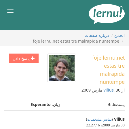
رود
ه
فهرس
حتوا
انجمن
درباره صفحات
foje lernu.net estas tre malrapida nuntempe
foje lernu.net
پاسخ دادن
estas tre
malrapida
nuntempe
از
, 30 مارس 2009
Vilius
پست‌ها:
6
زبان:
Esperanto
Vilius
(
نمایش مشخصات
)
30 مارس 2009،‏ 22:27:16