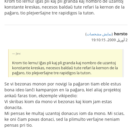
Krom tio lernu! iĝas pli kaj pli granda kaj nombro de uzantoj
konstante kreskas, necesos baldaŭ tute refari la kernon de la
paĝaro, tio plejverŝajne tre rapidigos la tuton.
horsto
(
نمایش مشخصات
)
2 آوریل 2009،‏ 19:10:15
Jev:
Krom tio lernu! iĝas pli kaj pli granda kaj nombro de uzantoj
konstante kreskas, necesos baldaŭ tute refari la kernon de la
paĝaro, tio plejverŝajne tre rapidigos la tuton.
Se vi bezonas monon por novigi la paĝaron tiam eble estus
bona ideo lanĉi kampanjon en la paĝaro, kiel aliaj projektoj
ankaŭ faras tion, ekzemple vikipedio:
Vi skribas kiom da mono vi bezonas kaj kiom jam estas
donacita.
Mi pensas ke multaj uzantoj donacus iom da mono. Mi scias,
ke oni ĉiam povas donaci, sed la plimulto verŝajne neniam
pensas pri tio.