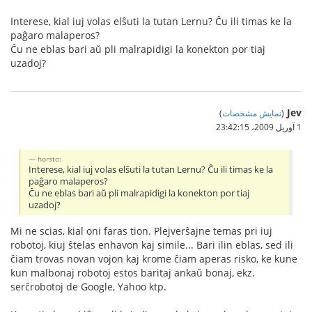
Interese, kial iuj volas elŝuti la tutan Lernu? Ĉu ili timas ke la
paĝaro malaperos?
Ĉu ne eblas bari aŭ pli malrapidigi la konekton por tiaj
uzadoj?
Jev
(
نمایش مشخصات
)
1 آوریل 2009،‏ 23:42:15
horsto:
Interese, kial iuj volas elŝuti la tutan Lernu? Ĉu ili timas ke la
paĝaro malaperos?
Ĉu ne eblas bari aŭ pli malrapidigi la konekton por tiaj
uzadoj?
Mi ne scias, kial oni faras tion. Plejverŝajne temas pri iuj
robotoj, kiuj ŝtelas enhavon kaj simile... Bari ilin eblas, sed ili
ĉiam trovas novan vojon kaj krome ĉiam aperas risko, ke kune
kun malbonaj robotoj estos baritaj ankaŭ bonaj, ekz.
serĉrobotoj de Google, Yahoo ktp.