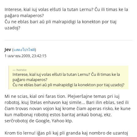
Interese, kial iuj volas elŝuti la tutan Lernu? Ĉu ili timas ke la
paĝaro malaperos?
Ĉu ne eblas bari aŭ pli malrapidigi la konekton por tiaj
uzadoj?
Jev
(
แสดงโปรไฟล์
)
1 เมษายน 2009, 23:42:15
horsto:
Interese, kial iuj volas elŝuti la tutan Lernu? Ĉu ili timas ke la
paĝaro malaperos?
Ĉu ne eblas bari aŭ pli malrapidigi la konekton por tiaj uzadoj?
Mi ne scias, kial oni faras tion. Plejverŝajne temas pri iuj
robotoj, kiuj ŝtelas enhavon kaj simile... Bari ilin eblas, sed ili
ĉiam trovas novan vojon kaj krome ĉiam aperas risko, ke kune
kun malbonaj robotoj estos baritaj ankaŭ bonaj, ekz.
serĉrobotoj de Google, Yahoo ktp.
Krom tio lernu! iĝas pli kaj pli granda kaj nombro de uzantoj