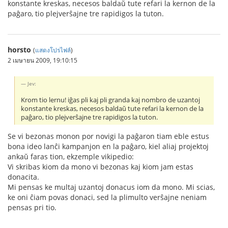
konstante kreskas, necesos baldaŭ tute refari la kernon de la
paĝaro, tio plejverŝajne tre rapidigos la tuton.
horsto
(
แสดงโปรไฟล์
)
2 เมษายน 2009, 19:10:15
Jev:
Krom tio lernu! iĝas pli kaj pli granda kaj nombro de uzantoj
konstante kreskas, necesos baldaŭ tute refari la kernon de la
paĝaro, tio plejverŝajne tre rapidigos la tuton.
Se vi bezonas monon por novigi la paĝaron tiam eble estus
bona ideo lanĉi kampanjon en la paĝaro, kiel aliaj projektoj
ankaŭ faras tion, ekzemple vikipedio:
Vi skribas kiom da mono vi bezonas kaj kiom jam estas
donacita.
Mi pensas ke multaj uzantoj donacus iom da mono. Mi scias,
ke oni ĉiam povas donaci, sed la plimulto verŝajne neniam
pensas pri tio.