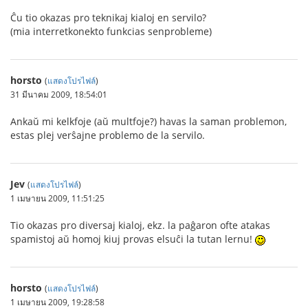
Ĉu tio okazas pro teknikaj kialoj en servilo?
(mia interretkonekto funkcias senprobleme)
horsto
(
แสดงโปรไฟล์
)
31 มีนาคม 2009, 18:54:01
Ankaŭ mi kelkfoje (aŭ multfoje?) havas la saman problemon,
estas plej verŝajne problemo de la servilo.
Jev
(
แสดงโปรไฟล์
)
1 เมษายน 2009, 11:51:25
Tio okazas pro diversaj kialoj, ekz. la paĝaron ofte atakas
spamistoj aŭ homoj kiuj provas elsuĉi la tutan lernu!
horsto
(
แสดงโปรไฟล์
)
1 เมษายน 2009, 19:28:58