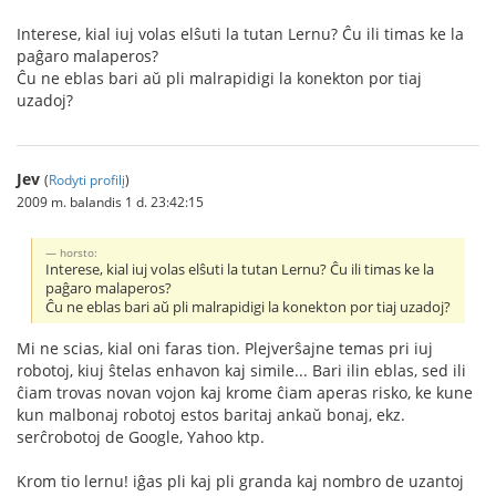
Interese, kial iuj volas elŝuti la tutan Lernu? Ĉu ili timas ke la
paĝaro malaperos?
Ĉu ne eblas bari aŭ pli malrapidigi la konekton por tiaj
uzadoj?
Jev
(
Rodyti profilį
)
2009 m. balandis 1 d. 23:42:15
horsto:
Interese, kial iuj volas elŝuti la tutan Lernu? Ĉu ili timas ke la
paĝaro malaperos?
Ĉu ne eblas bari aŭ pli malrapidigi la konekton por tiaj uzadoj?
Mi ne scias, kial oni faras tion. Plejverŝajne temas pri iuj
robotoj, kiuj ŝtelas enhavon kaj simile... Bari ilin eblas, sed ili
ĉiam trovas novan vojon kaj krome ĉiam aperas risko, ke kune
kun malbonaj robotoj estos baritaj ankaŭ bonaj, ekz.
serĉrobotoj de Google, Yahoo ktp.
Krom tio lernu! iĝas pli kaj pli granda kaj nombro de uzantoj