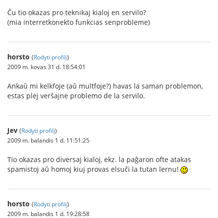
Ĉu tio okazas pro teknikaj kialoj en servilo?
(mia interretkonekto funkcias senprobleme)
horsto
(
Rodyti profilį
)
2009 m. kovas 31 d. 18:54:01
Ankaŭ mi kelkfoje (aŭ multfoje?) havas la saman problemon,
estas plej verŝajne problemo de la servilo.
Jev
(
Rodyti profilį
)
2009 m. balandis 1 d. 11:51:25
Tio okazas pro diversaj kialoj, ekz. la paĝaron ofte atakas
spamistoj aŭ homoj kiuj provas elsuĉi la tutan lernu!
horsto
(
Rodyti profilį
)
2009 m. balandis 1 d. 19:28:58