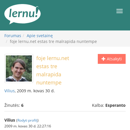
Į
turinį
Meni
Forumas
Apie svetainę
foje lernu.net estas tre malrapida nuntempe
foje lernu.net
Atsakyti
estas tre
malrapida
nuntempe
Vilius
, 2009 m. kovas 30 d.
Žinutės:
6
Kalba:
Esperanto
Vilius
(
Rodyti profilį
)
2009 m. kovas 30 d. 22:27:16