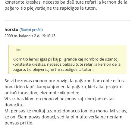
konstante kreskas, necesos baldaŭ tute refari la kernon de la
paĝaro, tio plejverŝajne tre rapidigos la tuton.
horsto
(
Rodyti profilį
)
2009 m. balandis 2 d. 19:10:15
Jev:
Krom tio lernu! iĝas pli kaj pli granda kaj nombro de uzantoj
konstante kreskas, necesos baldaŭ tute refari la kernon de la
paĝaro, tio plejverŝajne tre rapidigos la tuton.
Se vi bezonas monon por novigi la paĝaron tiam eble estus
bona ideo lanĉi kampanjon en la paĝaro, kiel aliaj projektoj
ankaŭ faras tion, ekzemple vikipedio:
Vi skribas kiom da mono vi bezonas kaj kiom jam estas
donacita.
Mi pensas ke multaj uzantoj donacus iom da mono. Mi scias,
ke oni ĉiam povas donaci, sed la plimulto verŝajne neniam
pensas pri tio.