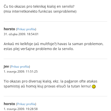
Ĉu tio okazas pro teknikaj kialoj en servilo?
(mia interretkonekto funkcias senprobleme)
horsto
(
Prikaz profila
)
31. ožujka 2009. 18:54:01
Ankaŭ mi kelkfoje (aŭ multfoje?) havas la saman problemon,
estas plej verŝajne problemo de la servilo.
Jev
(
Prikaz profila
)
1. travnja 2009. 11:51:25
Tio okazas pro diversaj kialoj, ekz. la paĝaron ofte atakas
spamistoj aŭ homoj kiuj provas elsuĉi la tutan lernu!
horsto
(
Prikaz profila
)
1. travnja 2009. 19:28:58