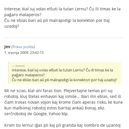
Interese, kial iuj volas elŝuti la tutan Lernu? Ĉu ili timas ke la
paĝaro malaperos?
Ĉu ne eblas bari aŭ pli malrapidigi la konekton por tiaj
uzadoj?
Jev
(
Prikaz profila
)
1. travnja 2009. 23:42:15
horsto:
Interese, kial iuj volas elŝuti la tutan Lernu? Ĉu ili timas ke la
paĝaro malaperos?
Ĉu ne eblas bari aŭ pli malrapidigi la konekton por tiaj uzadoj?
Mi ne scias, kial oni faras tion. Plejverŝajne temas pri iuj
robotoj, kiuj ŝtelas enhavon kaj simile... Bari ilin eblas, sed ili
ĉiam trovas novan vojon kaj krome ĉiam aperas risko, ke kune
kun malbonaj robotoj estos baritaj ankaŭ bonaj, ekz.
serĉrobotoj de Google, Yahoo ktp.
Krom tio lernu! iĝas pli kaj pli granda kaj nombro de uzantoj