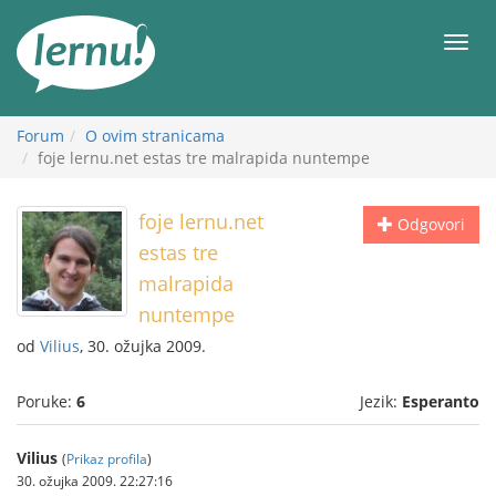
Sadržaj
Meni
Forum
O ovim stranicama
foje lernu.net estas tre malrapida nuntempe
foje lernu.net
Odgovori
estas tre
malrapida
nuntempe
od
Vilius
, 30. ožujka 2009.
Poruke:
6
Jezik:
Esperanto
Vilius
(
Prikaz profila
)
30. ožujka 2009. 22:27:16