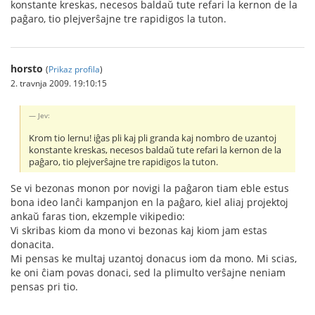
konstante kreskas, necesos baldaŭ tute refari la kernon de la
paĝaro, tio plejverŝajne tre rapidigos la tuton.
horsto
(
Prikaz profila
)
2. travnja 2009. 19:10:15
Jev:
Krom tio lernu! iĝas pli kaj pli granda kaj nombro de uzantoj
konstante kreskas, necesos baldaŭ tute refari la kernon de la
paĝaro, tio plejverŝajne tre rapidigos la tuton.
Se vi bezonas monon por novigi la paĝaron tiam eble estus
bona ideo lanĉi kampanjon en la paĝaro, kiel aliaj projektoj
ankaŭ faras tion, ekzemple vikipedio:
Vi skribas kiom da mono vi bezonas kaj kiom jam estas
donacita.
Mi pensas ke multaj uzantoj donacus iom da mono. Mi scias,
ke oni ĉiam povas donaci, sed la plimulto verŝajne neniam
pensas pri tio.