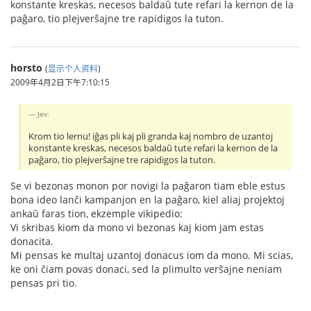
konstante kreskas, necesos baldaŭ tute refari la kernon de la
paĝaro, tio plejverŝajne tre rapidigos la tuton.
horsto
(
显示个人资料
)
2009年4月2日下午7:10:15
Jev:
Krom tio lernu! iĝas pli kaj pli granda kaj nombro de uzantoj
konstante kreskas, necesos baldaŭ tute refari la kernon de la
paĝaro, tio plejverŝajne tre rapidigos la tuton.
Se vi bezonas monon por novigi la paĝaron tiam eble estus
bona ideo lanĉi kampanjon en la paĝaro, kiel aliaj projektoj
ankaŭ faras tion, ekzemple vikipedio:
Vi skribas kiom da mono vi bezonas kaj kiom jam estas
donacita.
Mi pensas ke multaj uzantoj donacus iom da mono. Mi scias,
ke oni ĉiam povas donaci, sed la plimulto verŝajne neniam
pensas pri tio.