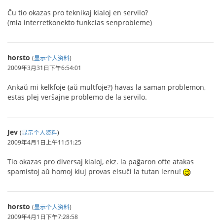
Ĉu tio okazas pro teknikaj kialoj en servilo?
(mia interretkonekto funkcias senprobleme)
horsto
(
显示个人资料
)
2009年3月31日下午6:54:01
Ankaŭ mi kelkfoje (aŭ multfoje?) havas la saman problemon,
estas plej verŝajne problemo de la servilo.
Jev
(
显示个人资料
)
2009年4月1日上午11:51:25
Tio okazas pro diversaj kialoj, ekz. la paĝaron ofte atakas
spamistoj aŭ homoj kiuj provas elsuĉi la tutan lernu!
horsto
(
显示个人资料
)
2009年4月1日下午7:28:58