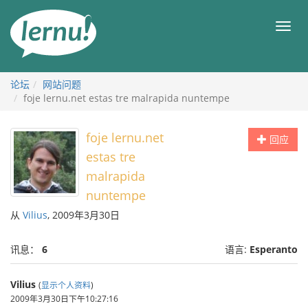
去
目
目
錄
录
頁
论坛
网站问题
foje lernu.net estas tre malrapida nuntempe
foje lernu.net
回应
estas tre
malrapida
nuntempe
从
Vilius
, 2009年3月30日
讯息：
6
语言:
Esperanto
Vilius
(
显示个人资料
)
2009年3月30日下午10:27:16