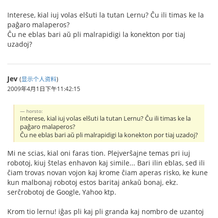
Interese, kial iuj volas elŝuti la tutan Lernu? Ĉu ili timas ke la
paĝaro malaperos?
Ĉu ne eblas bari aŭ pli malrapidigi la konekton por tiaj
uzadoj?
Jev
(
显示个人资料
)
2009年4月1日下午11:42:15
horsto:
Interese, kial iuj volas elŝuti la tutan Lernu? Ĉu ili timas ke la
paĝaro malaperos?
Ĉu ne eblas bari aŭ pli malrapidigi la konekton por tiaj uzadoj?
Mi ne scias, kial oni faras tion. Plejverŝajne temas pri iuj
robotoj, kiuj ŝtelas enhavon kaj simile... Bari ilin eblas, sed ili
ĉiam trovas novan vojon kaj krome ĉiam aperas risko, ke kune
kun malbonaj robotoj estos baritaj ankaŭ bonaj, ekz.
serĉrobotoj de Google, Yahoo ktp.
Krom tio lernu! iĝas pli kaj pli granda kaj nombro de uzantoj