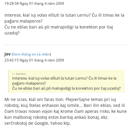
19:28:58 Ngày 01 tháng 4 năm 2009
Interese, kial iuj volas elŝuti la tutan Lernu? Ĉu ili timas ke la
paĝaro malaperos?
Ĉu ne eblas bari aŭ pli malrapidigi la konekton por tiaj
uzadoj?
Jev
(
Xem thông tin cá nhân
)
23:42:15 Ngày 01 tháng 4 năm 2009
horsto:
Interese, kial iuj volas elŝuti la tutan Lernu? Ĉu ili timas ke la
paĝaro malaperos?
Ĉu ne eblas bari aŭ pli malrapidigi la konekton por tiaj uzadoj?
Mi ne scias, kial oni faras tion. Plejverŝajne temas pri iuj
robotoj, kiuj ŝtelas enhavon kaj simile... Bari ilin eblas, sed ili
ĉiam trovas novan vojon kaj krome ĉiam aperas risko, ke kune
kun malbonaj robotoj estos baritaj ankaŭ bonaj, ekz.
serĉrobotoj de Google, Yahoo ktp.