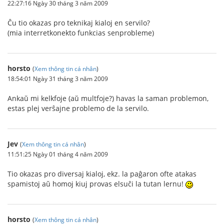
22:27:16 Ngày 30 tháng 3 năm 2009
Ĉu tio okazas pro teknikaj kialoj en servilo?
(mia interretkonekto funkcias senprobleme)
horsto
(
Xem thông tin cá nhân
)
18:54:01 Ngày 31 tháng 3 năm 2009
Ankaŭ mi kelkfoje (aŭ multfoje?) havas la saman problemon,
estas plej verŝajne problemo de la servilo.
Jev
(
Xem thông tin cá nhân
)
11:51:25 Ngày 01 tháng 4 năm 2009
Tio okazas pro diversaj kialoj, ekz. la paĝaron ofte atakas
spamistoj aŭ homoj kiuj provas elsuĉi la tutan lernu!
horsto
(
Xem thông tin cá nhân
)