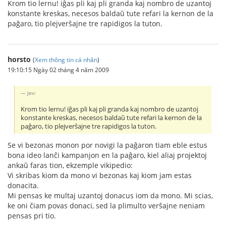
Krom tio lernu! iĝas pli kaj pli granda kaj nombro de uzantoj
konstante kreskas, necesos baldaŭ tute refari la kernon de la
paĝaro, tio plejverŝajne tre rapidigos la tuton.
horsto
(
Xem thông tin cá nhân
)
19:10:15 Ngày 02 tháng 4 năm 2009
Jev:
Krom tio lernu! iĝas pli kaj pli granda kaj nombro de uzantoj
konstante kreskas, necesos baldaŭ tute refari la kernon de la
paĝaro, tio plejverŝajne tre rapidigos la tuton.
Se vi bezonas monon por novigi la paĝaron tiam eble estus
bona ideo lanĉi kampanjon en la paĝaro, kiel aliaj projektoj
ankaŭ faras tion, ekzemple vikipedio:
Vi skribas kiom da mono vi bezonas kaj kiom jam estas
donacita.
Mi pensas ke multaj uzantoj donacus iom da mono. Mi scias,
ke oni ĉiam povas donaci, sed la plimulto verŝajne neniam
pensas pri tio.