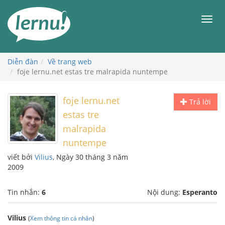
Đi
đến
Men
phần
nội
dung
Diễn đàn
Về trang web
foje lernu.net estas tre malrapida nuntempe
foje lernu.net
Trả lời
estas tre
malrapida
nuntempe
viết bởi
Vilius
, Ngày 30 tháng 3 năm
2009
Tin nhắn:
6
Nội dung:
Esperanto
Vilius
(
Xem thông tin cá nhân
)