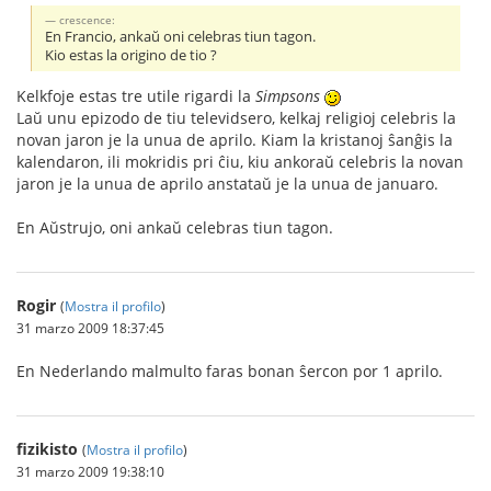
crescence:
En Francio, ankaŭ oni celebras tiun tagon.
Kio estas la origino de tio ?
Kelkfoje estas tre utile rigardi la
Simpsons
Laŭ unu epizodo de tiu televidsero, kelkaj religioj celebris la
novan jaron je la unua de aprilo. Kiam la kristanoj ŝanĝis la
kalendaron, ili mokridis pri ĉiu, kiu ankoraŭ celebris la novan
jaron je la unua de aprilo anstataŭ je la unua de januaro.
En Aŭstrujo, oni ankaŭ celebras tiun tagon.
Rogir
(
Mostra il profilo
)
31 marzo 2009 18:37:45
En Nederlando malmulto faras bonan ŝercon por 1 aprilo.
fizikisto
(
Mostra il profilo
)
31 marzo 2009 19:38:10