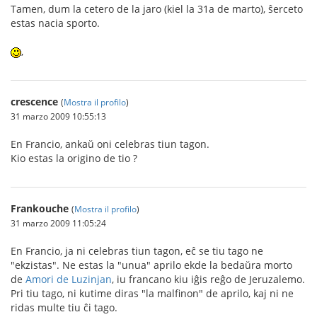
Tamen, dum la cetero de la jaro (kiel la 31a de marto), ŝerceto
estas nacia sporto.
,
crescence
(
Mostra il profilo
)
31 marzo 2009 10:55:13
En Francio, ankaŭ oni celebras tiun tagon.
Kio estas la origino de tio ?
Frankouche
(
Mostra il profilo
)
31 marzo 2009 11:05:24
En Francio, ja ni celebras tiun tagon, eĉ se tiu tago ne
"ekzistas". Ne estas la "unua" aprilo ekde la bedaŭra morto
de
Amori de Luzinjan
, iu francano kiu iĝis reĝo de Jeruzalemo.
Pri tiu tago, ni kutime diras "la malfinon" de aprilo, kaj ni ne
ridas multe tiu ĉi tago.