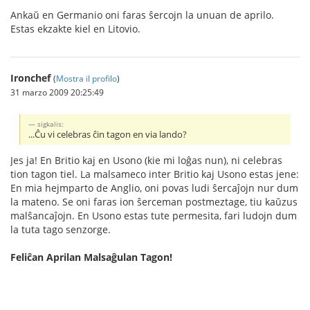
Ankaŭ en Germanio oni faras ŝercojn la unuan de aprilo.
Estas ekzakte kiel en Litovio.
Ironchef
(
Mostra il profilo
)
31 marzo 2009 20:25:49
sigkalis:
...Ĉu vi celebras ĉin tagon en via lando?
Jes ja! En Britio kaj en Usono (kie mi loĝas nun), ni celebras
tion tagon tiel. La malsameco inter Britio kaj Usono estas jene:
En mia hejmparto de Anglio, oni povas ludi ŝercaĵojn nur dum
la mateno. Se oni faras ion ŝerceman postmeztage, tiu kaŭzus
malŝancaĵojn. En Usono estas tute permesita, fari ludojn dum
la tuta tago senzorge.
Feliĉan Aprilan Malsaĝulan Tagon!