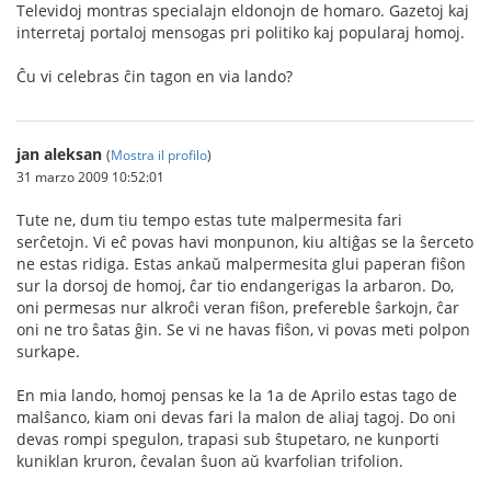
Televidoj montras specialajn eldonojn de homaro. Gazetoj kaj
interretaj portaloj mensogas pri politiko kaj popularaj homoj.
Ĉu vi celebras ĉin tagon en via lando?
jan aleksan
(
Mostra il profilo
)
31 marzo 2009 10:52:01
Tute ne, dum tiu tempo estas tute malpermesita fari
serĉetojn. Vi eĉ povas havi monpunon, kiu altiĝas se la ŝerceto
ne estas ridiga. Estas ankaŭ malpermesita glui paperan fiŝon
sur la dorsoj de homoj, ĉar tio endangerigas la arbaron. Do,
oni permesas nur alkroĉi veran fiŝon, prefereble ŝarkojn, ĉar
oni ne tro ŝatas ĝin. Se vi ne havas fiŝon, vi povas meti polpon
surkape.
En mia lando, homoj pensas ke la 1a de Aprilo estas tago de
malŝanco, kiam oni devas fari la malon de aliaj tagoj. Do oni
devas rompi spegulon, trapasi sub ŝtupetaro, ne kunporti
kuniklan kruron, ĉevalan ŝuon aŭ kvarfolian trifolion.