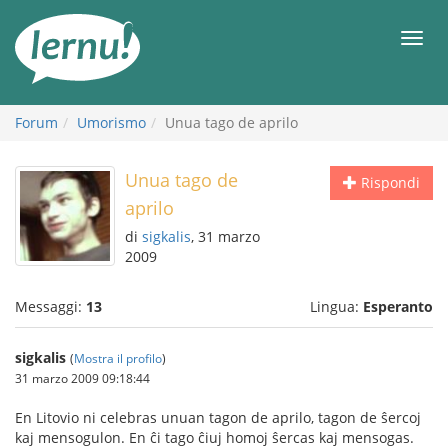
Vai
all’indice
Men
Forum
Umorismo
Unua tago de aprilo
Unua tago de
Rispondi
aprilo
di
sigkalis
, 31 marzo
2009
Messaggi:
13
Lingua:
Esperanto
sigkalis
(
Mostra il profilo
)
31 marzo 2009 09:18:44
En Litovio ni celebras unuan tagon de aprilo, tagon de ŝercoj
kaj mensogulon. En ĉi tago ĉiuj homoj ŝercas kaj mensogas.