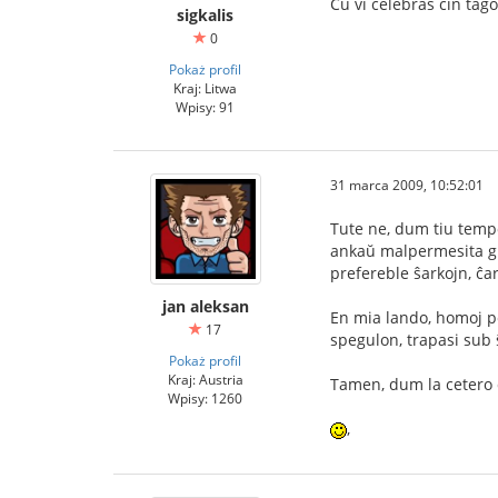
Ĉu vi celebras ĉin tag
sigkalis
0
Pokaż profil
Kraj: Litwa
Wpisy: 91
31 marca 2009, 10:52:01
Tute ne, dum tiu tempo
ankaŭ malpermesita glu
prefereble ŝarkojn, ĉar
jan aleksan
En mia lando, homoj pe
17
spegulon, trapasi sub 
Pokaż profil
Kraj: Austria
Tamen, dum la cetero de
Wpisy: 1260
,