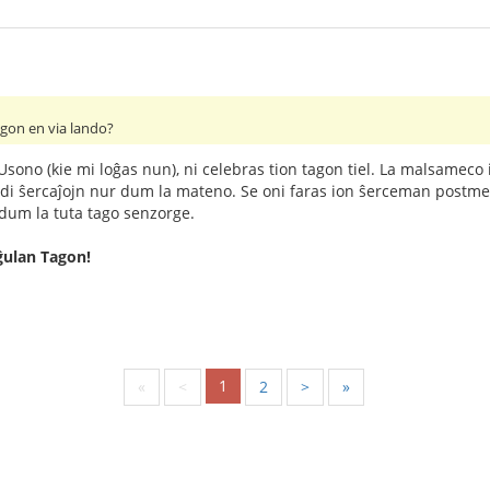
tagon en via lando?
n Usono (kie mi loĝas nun), ni celebras tion tagon tiel. La malsamec
udi ŝercaĵojn nur dum la mateno. Se oni faras ion ŝerceman postme
 dum la tuta tago senzorge.
ĝulan Tagon!
1
«
<
2
>
»