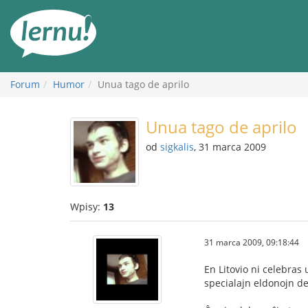
Więcej
Forum
Humor
Unua tago de aprilo
Unua tago de aprilo
od
sigkalis
, 31 marca 2009
Wpisy:
13
31 marca 2009, 09:18:44
En Litovio ni celebras
specialajn eldonojn de