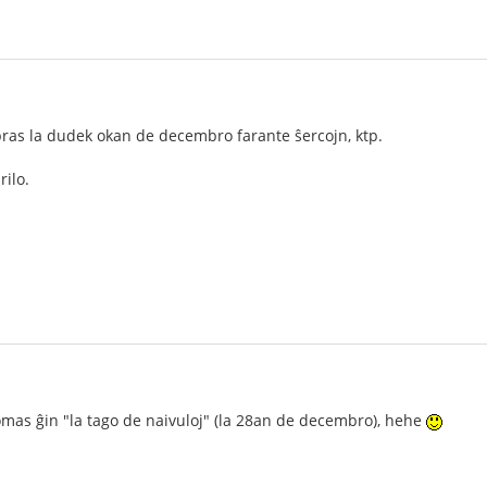
bras la dudek okan de decembro farante ŝercojn, ktp.
ilo.
omas ĝin "la tago de naivuloj" (la 28an de decembro), hehe