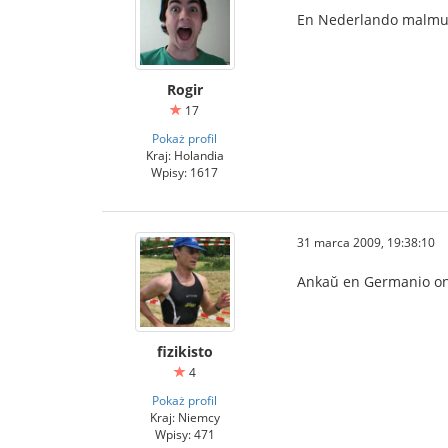
En Nederlando malmult
Rogir
17
Pokaż profil
Kraj: Holandia
Wpisy: 1617
31 marca 2009, 19:38:10
Ankaŭ en Germanio oni 
fizikisto
4
Pokaż profil
Kraj: Niemcy
Wpisy: 471