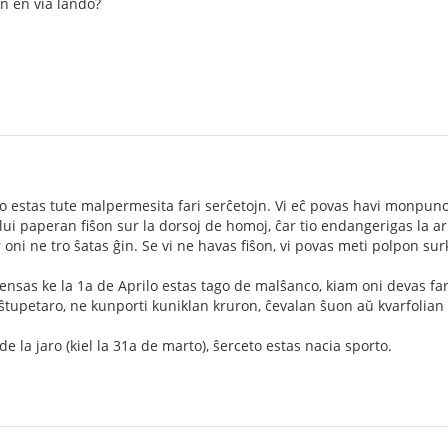
on en via lando?
 estas tute malpermesita fari serĉetojn. Vi eĉ povas havi monpunon,
i paperan fiŝon sur la dorsoj de homoj, ĉar tio endangerigas la ar
 oni ne tro ŝatas ĝin. Se vi ne havas fiŝon, vi povas meti polpon su
nsas ke la 1a de Aprilo estas tago de malŝanco, kiam oni devas fari
ŝtupetaro, ne kunporti kuniklan kruron, ĉevalan ŝuon aŭ kvarfolian t
 la jaro (kiel la 31a de marto), ŝerceto estas nacia sporto.