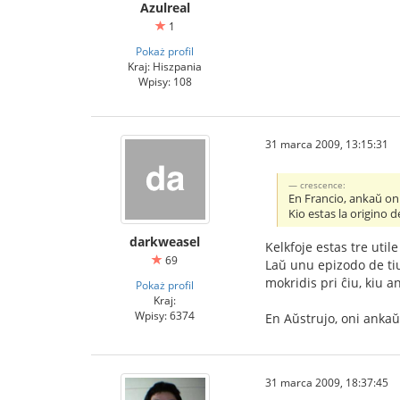
Azulreal
1
Pokaż profil
Kraj: Hiszpania
Wpisy: 108
31 marca 2009, 13:15:31
crescence:
En Francio, ankaŭ oni
Kio estas la origino de
darkweasel
Kelkfoje estas tre utile
69
Laŭ unu epizodo de tiu 
mokridis pri ĉiu, kiu 
Pokaż profil
Kraj:
Wpisy: 6374
En Aŭstrujo, oni ankaŭ
31 marca 2009, 18:37:45