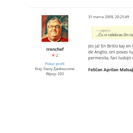
31 marca 2009, 20:25:49
sigkalis:
...Ĉu vi celebras ĉin 
Jes ja! En Britio kaj e
Ironchef
de Anglio, oni povas l
2
permesita, fari ludojn
Pokaż profil
Kraj: Stany Zjednoczone
Feliĉan Aprilan Malsa
Wpisy: 203