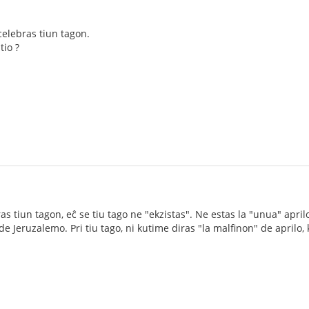
celebras tiun tagon.
tio ?
bras tiun tagon, eĉ se tiu tago ne "ekzistas". Ne estas la "unua" ap
de Jeruzalemo. Pri tiu tago, ni kutime diras "la malfinon" de aprilo, k