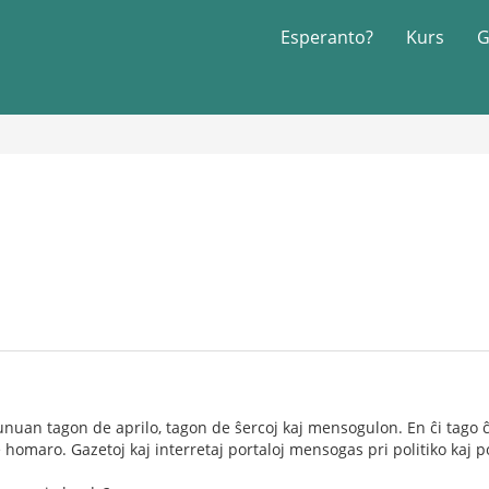
Esperanto?
Kurs
G
 unuan tagon de aprilo, tagon de ŝercoj kaj mensogulon. En ĉi tago
 homaro. Gazetoj kaj interretaj portaloj mensogas pri politiko kaj 