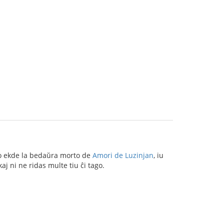
rilo ekde la bedaŭra morto de
Amori de Luzinjan
, iu
aj ni ne ridas multe tiu ĉi tago.