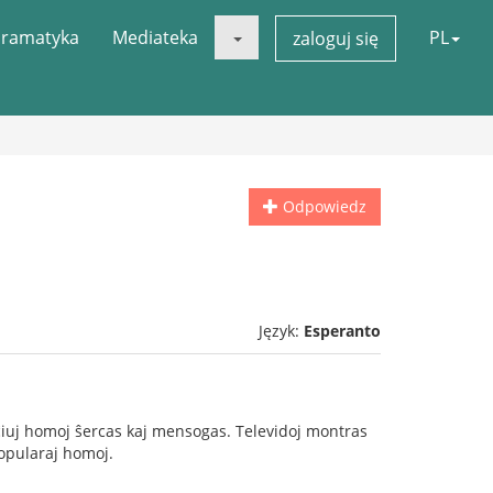
ramatyka
Mediateka
PL
zaloguj się
Odpowiedz
Język:
Esperanto
 ĉiuj homoj ŝercas kaj mensogas. Televidoj montras
popularaj homoj.