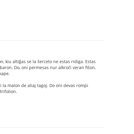
 kiu altiĝas se la ŝerceto ne estas ridiga. Estas
baron. Do, oni permesas nur alkroĉi veran fiŝon,
rkape.
 la malon de aliaj tagoj. Do oni devas rompi
rifolion.