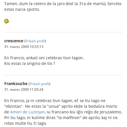
Tamen, dum la cetero de la jaro (kiel la 31a de marto), ŝerceto
estas nacia sporto.
,
crescence
(
Prikaži profil
)
31. marec 2009 10:55:13
En Francio, ankaŭ oni celebras tiun tagon.
Kio estas la origino de tio ?
Frankouche
(
Prikaži profil
)
31. marec 2009 11:05:24
En Francio, ja ni celebras tiun tagon, eĉ se tiu tago ne
"ekzistas". Ne estas la "unua" aprilo ekde la bedaŭra morto
de
Amori de Luzinjan
, iu francano kiu iĝis reĝo de Jeruzalemo.
Pri tiu tago, ni kutime diras "la malfinon" de aprilo, kaj ni ne
ridas multe tiu ĉi tago.