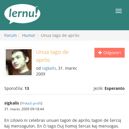
K
vsebini
Meni
Forum
Humor
Unua tago de aprilo
Unua tago de
Odgovori
aprilo
od
sigkalis
, 31. marec
2009
Sporočila:
13
Jezik:
Esperanto
sigkalis
(
Prikaži profil
)
31. marec 2009 09:18:44
En Litovio ni celebras unuan tagon de aprilo, tagon de ŝercoj
kaj mensogulon. En ĉi tago ĉiuj homoj ŝercas kaj mensogas.