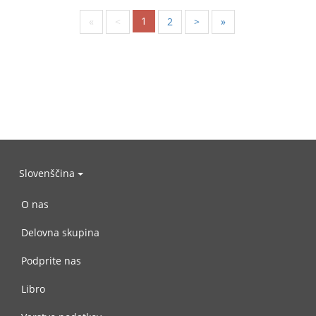
1
«
<
2
>
»
Slovenščina
O nas
Delovna skupina
Podprite nas
Libro