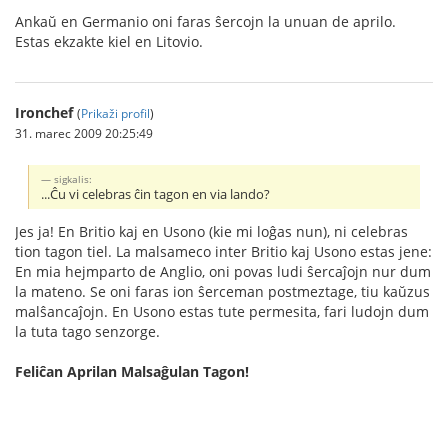
Ankaŭ en Germanio oni faras ŝercojn la unuan de aprilo.
Estas ekzakte kiel en Litovio.
Ironchef
(
Prikaži profil
)
31. marec 2009 20:25:49
sigkalis:
...Ĉu vi celebras ĉin tagon en via lando?
Jes ja! En Britio kaj en Usono (kie mi loĝas nun), ni celebras
tion tagon tiel. La malsameco inter Britio kaj Usono estas jene:
En mia hejmparto de Anglio, oni povas ludi ŝercaĵojn nur dum
la mateno. Se oni faras ion ŝerceman postmeztage, tiu kaŭzus
malŝancaĵojn. En Usono estas tute permesita, fari ludojn dum
la tuta tago senzorge.
Feliĉan Aprilan Malsaĝulan Tagon!