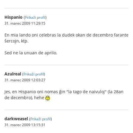
Hispanio
(
Prikaži profil
)
31. marec 2009 11:29:15
En mia lando oni celebras la dudek okan de decembro farante
ŝercojn, ktp.
Sed ne la unuan de aprilo.
Azulreal
(
Prikaži profil
)
31. marec 2009 12:03:27
Jes, en Hispanio oni nomas ĝin "la tago de naivuloj" (la 28an
de decembro), hehe
darkweasel
(
Prikaži profil
)
31. marec 2009 13:15:31