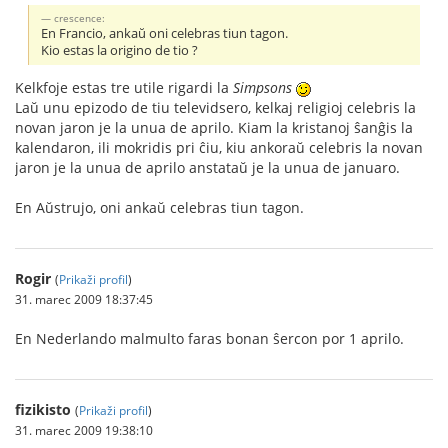
crescence:
En Francio, ankaŭ oni celebras tiun tagon.
Kio estas la origino de tio ?
Kelkfoje estas tre utile rigardi la
Simpsons
Laŭ unu epizodo de tiu televidsero, kelkaj religioj celebris la
novan jaron je la unua de aprilo. Kiam la kristanoj ŝanĝis la
kalendaron, ili mokridis pri ĉiu, kiu ankoraŭ celebris la novan
jaron je la unua de aprilo anstataŭ je la unua de januaro.
En Aŭstrujo, oni ankaŭ celebras tiun tagon.
Rogir
(
Prikaži profil
)
31. marec 2009 18:37:45
En Nederlando malmulto faras bonan ŝercon por 1 aprilo.
fizikisto
(
Prikaži profil
)
31. marec 2009 19:38:10