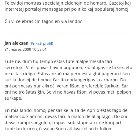
Televidoj montras specialajn eldonojn de homaro. Gazetoj kaj
interretaj portaloj mensogas pri politiko kaj popularaj homoj.
Ĉu vi celebras ĉin tagon en via lando?
jan aleksan
(
Prikaži profil
)
31. marec 2009 10:52:01
Tute ne, dum tiu tempo estas tute malpermesita fari
serĉetojn. Vi eĉ povas havi monpunon, kiu altiĝas se la ŝerceto
ne estas ridiga. Estas ankaŭ malpermesita glui paperan fiŝon
sur la dorsoj de homoj, ĉar tio endangerigas la arbaron. Do,
oni permesas nur alkroĉi veran fiŝon, prefereble ŝarkojn, ĉar
oni ne tro ŝatas ĝin. Se vi ne havas fiŝon, vi povas meti polpon
surkape.
En mia lando, homoj pensas ke la 1a de Aprilo estas tago de
malŝanco, kiam oni devas fari la malon de aliaj tagoj. Do oni
devas rompi spegulon, trapasi sub ŝtupetaro, ne kunporti
kuniklan kruron, ĉevalan ŝuon aŭ kvarfolian trifolion.