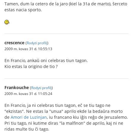
Tamen, dum la cetero de la jaro (kiel la 31a de marto), ŝerceto
estas nacia sporto.
,
crescence
(
Rodyti profilį
)
2009 m. kovas 31 d. 10:55:13
En Francio, ankaŭ oni celebras tiun tagon.
Kio estas la origino de tio ?
Frankouche
(
Rodyti profilį
)
2009 m. kovas 31 d. 11:05:24
En Francio, ja ni celebras tiun tagon, eĉ se tiu tago ne
"ekzistas". Ne estas la "unua" aprilo ekde la bedaŭra morto
de
Amori de Luzinjan
, iu francano kiu iĝis reĝo de Jeruzalemo.
Pri tiu tago, ni kutime diras "la malfinon" de aprilo, kaj ni ne
ridas multe tiu ĉi tago.