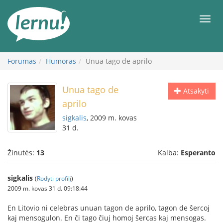
Į
turinį
Meni
Forumas
Humoras
Unua tago de aprilo
Unua tago de
Atsakyti
aprilo
sigkalis
, 2009 m. kovas
31 d.
Žinutės:
13
Kalba:
Esperanto
sigkalis
(
Rodyti profilį
)
2009 m. kovas 31 d. 09:18:44
En Litovio ni celebras unuan tagon de aprilo, tagon de ŝercoj
kaj mensogulon. En ĉi tago ĉiuj homoj ŝercas kaj mensogas.