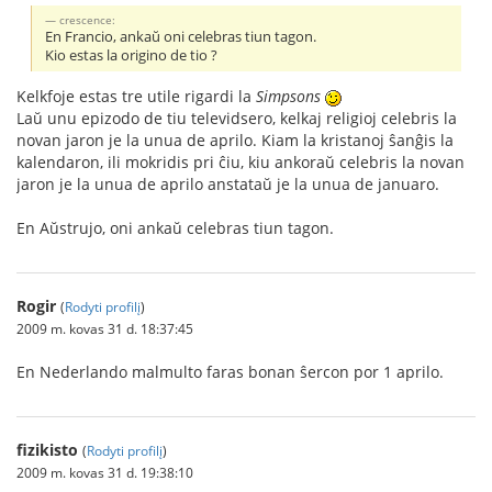
crescence:
En Francio, ankaŭ oni celebras tiun tagon.
Kio estas la origino de tio ?
Kelkfoje estas tre utile rigardi la
Simpsons
Laŭ unu epizodo de tiu televidsero, kelkaj religioj celebris la
novan jaron je la unua de aprilo. Kiam la kristanoj ŝanĝis la
kalendaron, ili mokridis pri ĉiu, kiu ankoraŭ celebris la novan
jaron je la unua de aprilo anstataŭ je la unua de januaro.
En Aŭstrujo, oni ankaŭ celebras tiun tagon.
Rogir
(
Rodyti profilį
)
2009 m. kovas 31 d. 18:37:45
En Nederlando malmulto faras bonan ŝercon por 1 aprilo.
fizikisto
(
Rodyti profilį
)
2009 m. kovas 31 d. 19:38:10