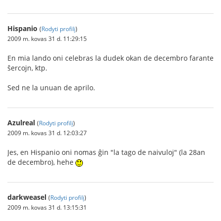
Hispanio
(
Rodyti profilį
)
2009 m. kovas 31 d. 11:29:15
En mia lando oni celebras la dudek okan de decembro farante
ŝercojn, ktp.
Sed ne la unuan de aprilo.
Azulreal
(
Rodyti profilį
)
2009 m. kovas 31 d. 12:03:27
Jes, en Hispanio oni nomas ĝin "la tago de naivuloj" (la 28an
de decembro), hehe
darkweasel
(
Rodyti profilį
)
2009 m. kovas 31 d. 13:15:31