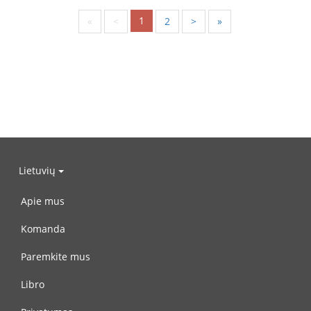
1
«
<
2
>
»
Lietuvių
Apie mus
Komanda
Paremkite mus
Libro