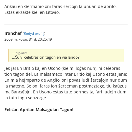
Ankaŭ en Germanio oni faras ŝercojn la unuan de aprilo.
Estas ekzakte kiel en Litovio.
Ironchef
(
Rodyti profilį
)
2009 m. kovas 31 d. 20:25:49
sigkalis:
...Ĉu vi celebras ĉin tagon en via lando?
Jes ja! En Britio kaj en Usono (kie mi loĝas nun), ni celebras
tion tagon tiel. La malsameco inter Britio kaj Usono estas jene:
En mia hejmparto de Anglio, oni povas ludi ŝercaĵojn nur dum
la mateno. Se oni faras ion ŝerceman postmeztage, tiu kaŭzus
malŝancaĵojn. En Usono estas tute permesita, fari ludojn dum
la tuta tago senzorge.
Feliĉan Aprilan Malsaĝulan Tagon!