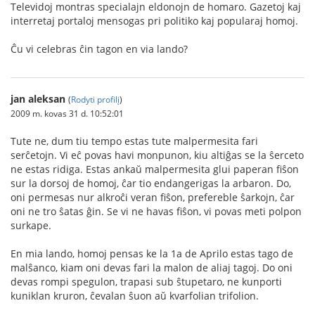
Televidoj montras specialajn eldonojn de homaro. Gazetoj kaj
interretaj portaloj mensogas pri politiko kaj popularaj homoj.
Ĉu vi celebras ĉin tagon en via lando?
jan aleksan
(
Rodyti profilį
)
2009 m. kovas 31 d. 10:52:01
Tute ne, dum tiu tempo estas tute malpermesita fari
serĉetojn. Vi eĉ povas havi monpunon, kiu altiĝas se la ŝerceto
ne estas ridiga. Estas ankaŭ malpermesita glui paperan fiŝon
sur la dorsoj de homoj, ĉar tio endangerigas la arbaron. Do,
oni permesas nur alkroĉi veran fiŝon, prefereble ŝarkojn, ĉar
oni ne tro ŝatas ĝin. Se vi ne havas fiŝon, vi povas meti polpon
surkape.
En mia lando, homoj pensas ke la 1a de Aprilo estas tago de
malŝanco, kiam oni devas fari la malon de aliaj tagoj. Do oni
devas rompi spegulon, trapasi sub ŝtupetaro, ne kunporti
kuniklan kruron, ĉevalan ŝuon aŭ kvarfolian trifolion.