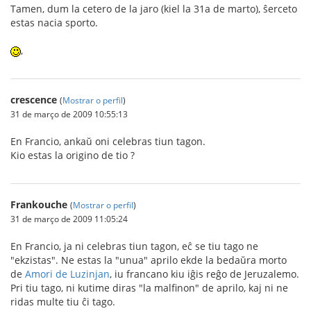
Tamen, dum la cetero de la jaro (kiel la 31a de marto), ŝerceto
estas nacia sporto.
,
crescence
(
Mostrar o perfil
)
31 de março de 2009 10:55:13
En Francio, ankaŭ oni celebras tiun tagon.
Kio estas la origino de tio ?
Frankouche
(
Mostrar o perfil
)
31 de março de 2009 11:05:24
En Francio, ja ni celebras tiun tagon, eĉ se tiu tago ne
"ekzistas". Ne estas la "unua" aprilo ekde la bedaŭra morto
de
Amori de Luzinjan
, iu francano kiu iĝis reĝo de Jeruzalemo.
Pri tiu tago, ni kutime diras "la malfinon" de aprilo, kaj ni ne
ridas multe tiu ĉi tago.