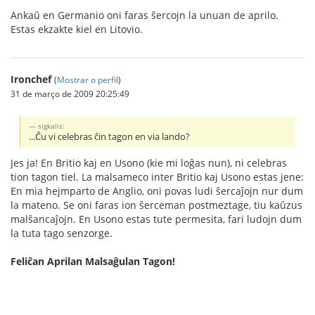
Ankaŭ en Germanio oni faras ŝercojn la unuan de aprilo.
Estas ekzakte kiel en Litovio.
Ironchef
(
Mostrar o perfil
)
31 de março de 2009 20:25:49
sigkalis:
...Ĉu vi celebras ĉin tagon en via lando?
Jes ja! En Britio kaj en Usono (kie mi loĝas nun), ni celebras
tion tagon tiel. La malsameco inter Britio kaj Usono estas jene:
En mia hejmparto de Anglio, oni povas ludi ŝercaĵojn nur dum
la mateno. Se oni faras ion ŝerceman postmeztage, tiu kaŭzus
malŝancaĵojn. En Usono estas tute permesita, fari ludojn dum
la tuta tago senzorge.
Feliĉan Aprilan Malsaĝulan Tagon!