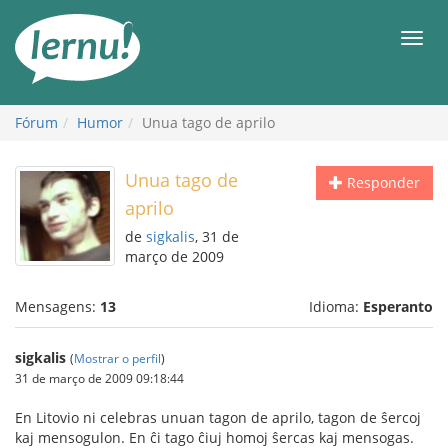
Ir
ao
Men
conteúdo
Fórum
Humor
Unua tago de aprilo
Unua tago de
Responder
aprilo
de
sigkalis
, 31 de
março de 2009
Mensagens:
13
Idioma:
Esperanto
sigkalis
(
Mostrar o perfil
)
31 de março de 2009 09:18:44
En Litovio ni celebras unuan tagon de aprilo, tagon de ŝercoj
kaj mensogulon. En ĉi tago ĉiuj homoj ŝercas kaj mensogas.