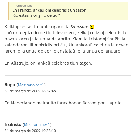
crescence:
En Francio, ankaŭ oni celebras tiun tagon.
Kio estas la origino de tio ?
Kelkfoje estas tre utile rigardi la
Simpsons
Laŭ unu epizodo de tiu televidsero, kelkaj religioj celebris la
novan jaron je la unua de aprilo. Kiam la kristanoj ŝanĝis la
kalendaron, ili mokridis pri ĉiu, kiu ankoraŭ celebris la novan
jaron je la unua de aprilo anstataŭ je la unua de januaro.
En Aŭstrujo, oni ankaŭ celebras tiun tagon.
Rogir
(
Mostrar o perfil
)
31 de março de 2009 18:37:45
En Nederlando malmulto faras bonan ŝercon por 1 aprilo.
fizikisto
(
Mostrar o perfil
)
31 de março de 2009 19:38:10