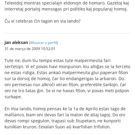
Televidoj montras specialajn eldonojn de homaro. Gazetoj kaj
interretaj portaloj mensogas pri politiko kaj popularaj homoj.
Ĉu vi celebras ĉin tagon en via lando?
jan aleksan
(
Mostrar o perfil
)
31 de março de 2009 10:52:01
Tute ne, dum tiu tempo estas tute malpermesita fari
serĉetojn. Vi eĉ povas havi monpunon, kiu altiĝas se la ŝerceto
ne estas ridiga. Estas ankaŭ malpermesita glui paperan fiŝon
sur la dorsoj de homoj, ĉar tio endangerigas la arbaron. Do,
oni permesas nur alkroĉi veran fiŝon, prefereble ŝarkojn, ĉar
oni ne tro ŝatas ĝin. Se vi ne havas fiŝon, vi povas meti polpon
surkape.
En mia lando, homoj pensas ke la 1a de Aprilo estas tago de
malŝanco, kiam oni devas fari la malon de aliaj tagoj. Do oni
devas rompi spegulon, trapasi sub ŝtupetaro, ne kunporti
kuniklan kruron, ĉevalan ŝuon aŭ kvarfolian trifolion.