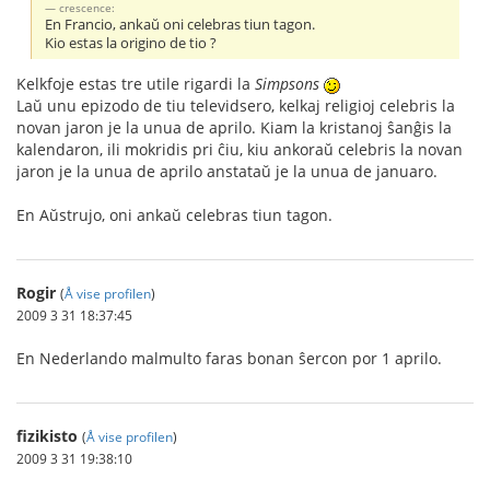
crescence:
En Francio, ankaŭ oni celebras tiun tagon.
Kio estas la origino de tio ?
Kelkfoje estas tre utile rigardi la
Simpsons
Laŭ unu epizodo de tiu televidsero, kelkaj religioj celebris la
novan jaron je la unua de aprilo. Kiam la kristanoj ŝanĝis la
kalendaron, ili mokridis pri ĉiu, kiu ankoraŭ celebris la novan
jaron je la unua de aprilo anstataŭ je la unua de januaro.
En Aŭstrujo, oni ankaŭ celebras tiun tagon.
Rogir
(
Å vise profilen
)
2009 3 31 18:37:45
En Nederlando malmulto faras bonan ŝercon por 1 aprilo.
fizikisto
(
Å vise profilen
)
2009 3 31 19:38:10