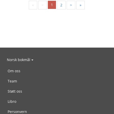
1
«
<
2
>
»
Norsk bokmål
Om oss
Team
Støtt oss
Libro
Personvern