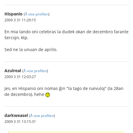
Hispanio
(
Å vise profilen
)
2009 3 31 11:29:15
En mia lando oni celebras la dudek okan de decembro farante
ŝercojn, ktp.
Sed ne la unuan de aprilo.
Azulreal
(
Å vise profilen
)
2009 3 31 12:03:27
Jes, en Hispanio oni nomas ĝin "la tago de naivuloj" (la 28an
de decembro), hehe
darkweasel
(
Å vise profilen
)
2009 3 31 13:15:31