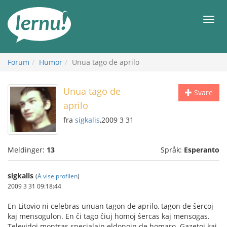
Til
innholdet
Meny
Forum
Humor
Unua tago de aprilo
Unua tago de
Svare
aprilo
fra
sigkalis
,2009 3 31
Meldinger:
13
Språk:
Esperanto
sigkalis
(
Å vise profilen
)
2009 3 31 09:18:44
En Litovio ni celebras unuan tagon de aprilo, tagon de ŝercoj
kaj mensogulon. En ĉi tago ĉiuj homoj ŝercas kaj mensogas.
Televidoj montras specialajn eldonojn de homaro. Gazetoj kaj