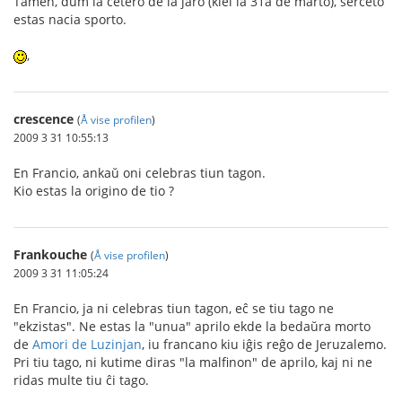
Tamen, dum la cetero de la jaro (kiel la 31a de marto), ŝerceto
estas nacia sporto.
,
crescence
(
Å vise profilen
)
2009 3 31 10:55:13
En Francio, ankaŭ oni celebras tiun tagon.
Kio estas la origino de tio ?
Frankouche
(
Å vise profilen
)
2009 3 31 11:05:24
En Francio, ja ni celebras tiun tagon, eĉ se tiu tago ne
"ekzistas". Ne estas la "unua" aprilo ekde la bedaŭra morto
de
Amori de Luzinjan
, iu francano kiu iĝis reĝo de Jeruzalemo.
Pri tiu tago, ni kutime diras "la malfinon" de aprilo, kaj ni ne
ridas multe tiu ĉi tago.