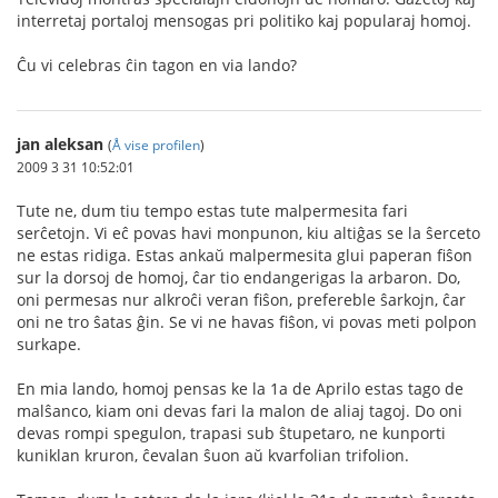
interretaj portaloj mensogas pri politiko kaj popularaj homoj.
Ĉu vi celebras ĉin tagon en via lando?
jan aleksan
(
Å vise profilen
)
2009 3 31 10:52:01
Tute ne, dum tiu tempo estas tute malpermesita fari
serĉetojn. Vi eĉ povas havi monpunon, kiu altiĝas se la ŝerceto
ne estas ridiga. Estas ankaŭ malpermesita glui paperan fiŝon
sur la dorsoj de homoj, ĉar tio endangerigas la arbaron. Do,
oni permesas nur alkroĉi veran fiŝon, prefereble ŝarkojn, ĉar
oni ne tro ŝatas ĝin. Se vi ne havas fiŝon, vi povas meti polpon
surkape.
En mia lando, homoj pensas ke la 1a de Aprilo estas tago de
malŝanco, kiam oni devas fari la malon de aliaj tagoj. Do oni
devas rompi spegulon, trapasi sub ŝtupetaro, ne kunporti
kuniklan kruron, ĉevalan ŝuon aŭ kvarfolian trifolion.