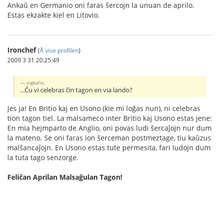
Ankaŭ en Germanio oni faras ŝercojn la unuan de aprilo.
Estas ekzakte kiel en Litovio.
Ironchef
(
Å vise profilen
)
2009 3 31 20:25:49
sigkalis:
...Ĉu vi celebras ĉin tagon en via lando?
Jes ja! En Britio kaj en Usono (kie mi loĝas nun), ni celebras
tion tagon tiel. La malsameco inter Britio kaj Usono estas jene:
En mia hejmparto de Anglio, oni povas ludi ŝercaĵojn nur dum
la mateno. Se oni faras ion ŝerceman postmeztage, tiu kaŭzus
malŝancaĵojn. En Usono estas tute permesita, fari ludojn dum
la tuta tago senzorge.
Feliĉan Aprilan Malsaĝulan Tagon!