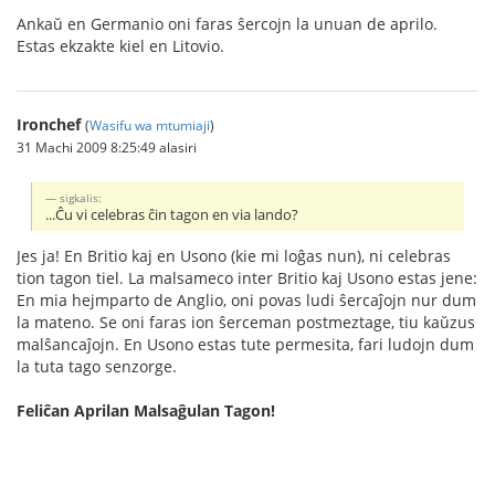
Ankaŭ en Germanio oni faras ŝercojn la unuan de aprilo.
Estas ekzakte kiel en Litovio.
Ironchef
(
Wasifu wa mtumiaji
)
31 Machi 2009 8:25:49 alasiri
sigkalis:
...Ĉu vi celebras ĉin tagon en via lando?
Jes ja! En Britio kaj en Usono (kie mi loĝas nun), ni celebras
tion tagon tiel. La malsameco inter Britio kaj Usono estas jene:
En mia hejmparto de Anglio, oni povas ludi ŝercaĵojn nur dum
la mateno. Se oni faras ion ŝerceman postmeztage, tiu kaŭzus
malŝancaĵojn. En Usono estas tute permesita, fari ludojn dum
la tuta tago senzorge.
Feliĉan Aprilan Malsaĝulan Tagon!