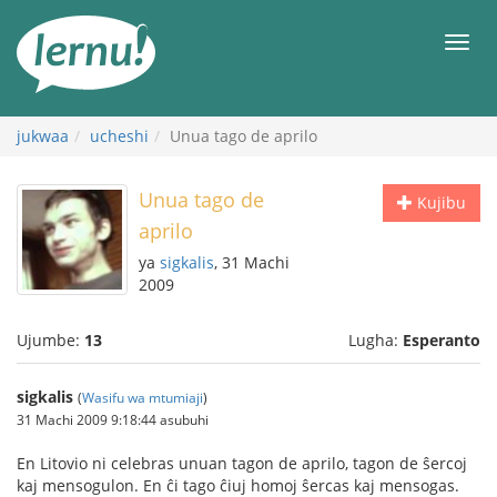
Kwa
maudhui
orod
jukwaa
ucheshi
Unua tago de aprilo
Unua tago de
Kujibu
aprilo
ya
sigkalis
, 31 Machi
2009
Ujumbe:
13
Lugha:
Esperanto
sigkalis
(
Wasifu wa mtumiaji
)
31 Machi 2009 9:18:44 asubuhi
En Litovio ni celebras unuan tagon de aprilo, tagon de ŝercoj
kaj mensogulon. En ĉi tago ĉiuj homoj ŝercas kaj mensogas.