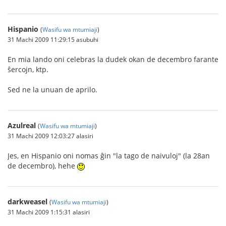
Hispanio
(
Wasifu wa mtumiaji
)
31 Machi 2009 11:29:15 asubuhi
En mia lando oni celebras la dudek okan de decembro farante
ŝercojn, ktp.
Sed ne la unuan de aprilo.
Azulreal
(
Wasifu wa mtumiaji
)
31 Machi 2009 12:03:27 alasiri
Jes, en Hispanio oni nomas ĝin "la tago de naivuloj" (la 28an
de decembro), hehe
darkweasel
(
Wasifu wa mtumiaji
)
31 Machi 2009 1:15:31 alasiri