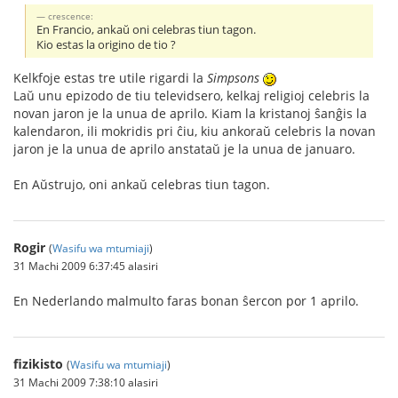
crescence:
En Francio, ankaŭ oni celebras tiun tagon.
Kio estas la origino de tio ?
Kelkfoje estas tre utile rigardi la
Simpsons
Laŭ unu epizodo de tiu televidsero, kelkaj religioj celebris la
novan jaron je la unua de aprilo. Kiam la kristanoj ŝanĝis la
kalendaron, ili mokridis pri ĉiu, kiu ankoraŭ celebris la novan
jaron je la unua de aprilo anstataŭ je la unua de januaro.
En Aŭstrujo, oni ankaŭ celebras tiun tagon.
Rogir
(
Wasifu wa mtumiaji
)
31 Machi 2009 6:37:45 alasiri
En Nederlando malmulto faras bonan ŝercon por 1 aprilo.
fizikisto
(
Wasifu wa mtumiaji
)
31 Machi 2009 7:38:10 alasiri