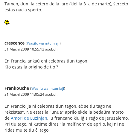
Tamen, dum la cetero de la jaro (kiel la 31a de marto), ŝerceto
estas nacia sporto.
,
crescence
(
Wasifu wa mtumiaji
)
31 Machi 2009 10:55:13 asubuhi
En Francio, ankaŭ oni celebras tiun tagon.
Kio estas la origino de tio ?
Frankouche
(
Wasifu wa mtumiaji
)
31 Machi 2009 11:05:24 asubuhi
En Francio, ja ni celebras tiun tagon, eĉ se tiu tago ne
"ekzistas". Ne estas la "unua" aprilo ekde la bedaŭra morto
de
Amori de Luzinjan
, iu francano kiu iĝis reĝo de Jeruzalemo.
Pri tiu tago, ni kutime diras "la malfinon" de aprilo, kaj ni ne
ridas multe tiu ĉi tago.