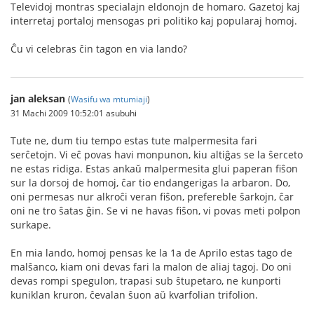
Televidoj montras specialajn eldonojn de homaro. Gazetoj kaj
interretaj portaloj mensogas pri politiko kaj popularaj homoj.
Ĉu vi celebras ĉin tagon en via lando?
jan aleksan
(
Wasifu wa mtumiaji
)
31 Machi 2009 10:52:01 asubuhi
Tute ne, dum tiu tempo estas tute malpermesita fari
serĉetojn. Vi eĉ povas havi monpunon, kiu altiĝas se la ŝerceto
ne estas ridiga. Estas ankaŭ malpermesita glui paperan fiŝon
sur la dorsoj de homoj, ĉar tio endangerigas la arbaron. Do,
oni permesas nur alkroĉi veran fiŝon, prefereble ŝarkojn, ĉar
oni ne tro ŝatas ĝin. Se vi ne havas fiŝon, vi povas meti polpon
surkape.
En mia lando, homoj pensas ke la 1a de Aprilo estas tago de
malŝanco, kiam oni devas fari la malon de aliaj tagoj. Do oni
devas rompi spegulon, trapasi sub ŝtupetaro, ne kunporti
kuniklan kruron, ĉevalan ŝuon aŭ kvarfolian trifolion.