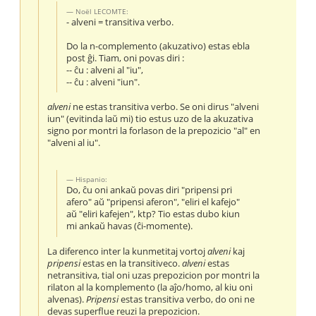
Noël LECOMTE:
- alveni = transitiva verbo.
Do la n-complemento (akuzativo) estas ebla
post ĝi. Tiam, oni povas diri :
-- ĉu : alveni al "iu",
-- ĉu : alveni "iun".
alveni
ne estas transitiva verbo. Se oni dirus "alveni
iun" (evitinda laŭ mi) tio estus uzo de la akuzativa
signo por montri la forlason de la prepozicio "al" en
"alveni al iu".
Hispanio:
Do, ĉu oni ankaŭ povas diri "pripensi pri
afero" aŭ "pripensi aferon", "eliri el kafejo"
aŭ "eliri kafejen", ktp? Tio estas dubo kiun
mi ankaŭ havas (ĉi-momente).
La diferenco inter la kunmetitaj vortoj
alveni
kaj
pripensi
estas en la transitiveco.
alveni
estas
netransitiva, tial oni uzas prepozicion por montri la
rilaton al la komplemento (la aĵo/homo, al kiu oni
alvenas).
Pripensi
estas transitiva verbo, do oni ne
devas superflue reuzi la prepozicion.