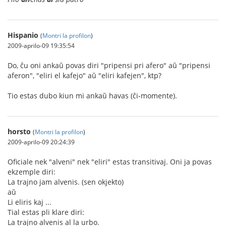
Hispanio
(
Montri la profilon
)
2009-aprilo-09 19:35:54
Do, ĉu oni ankaŭ povas diri "pripensi pri afero" aŭ "pripensi
aferon", "eliri el kafejo" aŭ "eliri kafejen", ktp?
Tio estas dubo kiun mi ankaŭ havas (ĉi-momente).
horsto
(
Montri la profilon
)
2009-aprilo-09 20:24:39
Oficiale nek "alveni" nek "eliri" estas transitivaj. Oni ja povas
ekzemple diri:
La trajno jam alvenis. (sen okjekto)
aŭ
Li eliris kaj ...
Tial estas pli klare diri:
La trajno alvenis al la urbo.