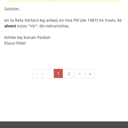
Saluton,
en la Reta Vortaro kaj ankaŭ en mia PIV (de 1987) mi trovis, ke
alveni
estas "ntr", do netransitiva.
Amike kaj bonan Paskon
Klaus-Peter
1
«
<
2
>
»