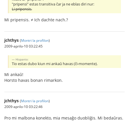
"pripensi" estas transitiva ĉar ja ne eblas diri nur:
Li pripensis.
Mi pripensis. ≠ Ich dachte nach.?
jchthys
(
Montri la profilon
)
2009-aprilo-10 03:22:45
Hispanio:
Tio estas dubo kiun mi ankaŭ havas (ĉi-momente).
Mi ankaŭ!
Horsto havas bonan rimarkon.
jchthys
(
Montri la profilon
)
2009-aprilo-10 03:22:46
Pro mi malbona konekto, mia mesaĝo duobliĝis. Mi bedaŭras.