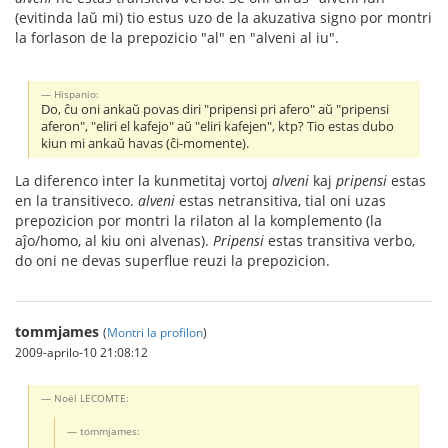
(evitinda laŭ mi) tio estus uzo de la akuzativa signo por montri
la forlason de la prepozicio "al" en "alveni al iu".
Hispanio:
Do, ĉu oni ankaŭ povas diri "pripensi pri afero" aŭ "pripensi
aferon", "eliri el kafejo" aŭ "eliri kafejen", ktp? Tio estas dubo
kiun mi ankaŭ havas (ĉi-momente).
La diferenco inter la kunmetitaj vortoj
alveni
kaj
pripensi
estas
en la transitiveco.
alveni
estas netransitiva, tial oni uzas
prepozicion por montri la rilaton al la komplemento (la
aĵo/homo, al kiu oni alvenas).
Pripensi
estas transitiva verbo,
do oni ne devas superflue reuzi la prepozicion.
tommjames
(
Montri la profilon
)
2009-aprilo-10 21:08:12
Noël LECOMTE:
tommjames: