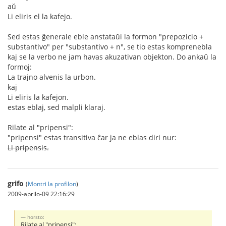
aŭ
Li eliris el la kafejo.
Sed estas ĝenerale eble anstataŭi la formon "prepozicio +
substantivo" per "substantivo + n", se tio estas komprenebla
kaj se la verbo ne jam havas akuzativan objekton. Do ankaŭ la
formoj:
La trajno alvenis la urbon.
kaj
Li eliris la kafejon.
estas eblaj, sed malpli klaraj.
Rilate al "pripensi":
"pripensi" estas transitiva ĉar ja ne eblas diri nur:
Li pripensis.
grifo
(
Montri la profilon
)
2009-aprilo-09 22:16:29
horsto:
Rilate al "pripensi":