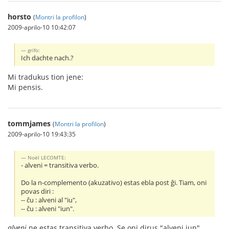
horsto
(
Montri la profilon
)
2009-aprilo-10 10:42:07
grifo:
Ich dachte nach.?
Mi tradukus tion jene:
Mi pensis.
tommjames
(
Montri la profilon
)
2009-aprilo-10 19:43:35
Noël LECOMTE:
- alveni = transitiva verbo.
Do la n-complemento (akuzativo) estas ebla post ĝi. Tiam, oni
povas diri :
-- ĉu : alveni al "iu",
-- ĉu : alveni "iun".
alveni
ne estas transitiva verbo. Se oni dirus "alveni iun"