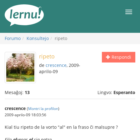
Al
la
Men
enhavo
Forumo
Konsultejo
ripeto
ripeto
Respondi
de
crescence
, 2009-
aprilo-09
Mesaĝoj:
13
Lingvo:
Esperanto
crescence
(
Montri la profilon
)
2009-aprilo-09 18:03:56
Kial tiu ripeto de la vorto "al" en la fraso ĉi malsupre ?
Filo
al
venas
al
sia patro