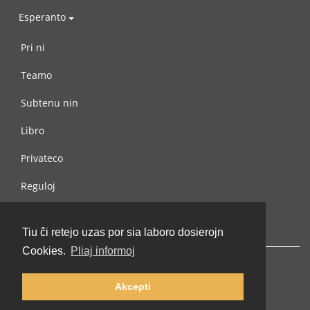
Esperanto
Pri ni
Teamo
Subtenu nin
Libro
Privateco
Reguloj
Kontaktu nin
Tiu ĉi retejo uzas por sia laboro dosierojn
Cookies.
Pliaj informoj
Akcepti
© 2002-2026 lernu.net |
Impressum