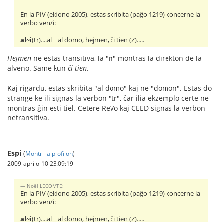
En la PIV (eldono 2005), estas skribita (paĝo 1219) koncerne la
verbo ven/i:
al~i
(tr)....al~i al domo, hejmen, ĉi tien (Z).....
Hejmen
ne estas transitiva, la "n" montras la direkton de la
alveno. Same kun
ĉi tien
.
Kaj rigardu, estas skribita "al domo" kaj ne "domon". Estas do
strange ke ili signas la verbon "tr", ĉar ilia ekzemplo certe ne
montras ĝin esti tiel. Cetere ReVo kaj CEED signas la verbon
netransitiva.
Espi
(
Montri la profilon
)
2009-aprilo-10 23:09:19
Noël LECOMTE:
En la PIV (eldono 2005), estas skribita (paĝo 1219) koncerne la
verbo ven/i:
al~i
(tr)....al~i al domo, hejmen, ĉi tien (Z).....